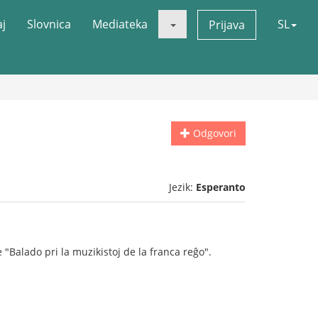
aj
Slovnica
Mediateka
SL
Prijava
Odgovori
Jezik:
Esperanto
Balado pri la muzikistoj de la franca reĝo".