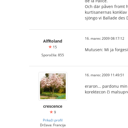
de la Palice.
Och där påven fromt h
kurtisanernas konklav
sjöngo vi Ballade des
16. marec 2009 08:17:12
AlfRoland
15
Mutusen: Mi ja forgesi
Sporočila: 855
16. marec 2009 11:49:51
eraron... pardonu min 
korektecon ĉi malsupre
crescence
9
Prikaži profil
Država: Francija