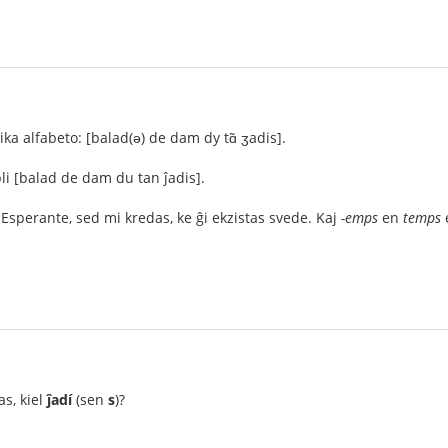
ika alfabeto: [balad(ə) de dam dy tɑ̃ ʒadis].
li [balad de dam du tan ĵadis].
Esperante, sed mi kredas, ke ĝi ekzistas svede. Kaj
-emps
en
temps
e
as, kiel
ĵadí
(sen
s
)?