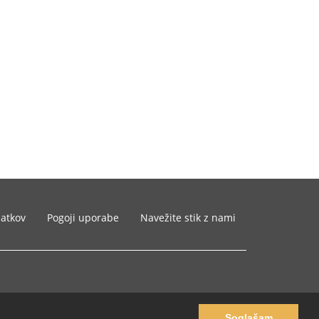
datkov
Pogoji uporabe
Navežite stik z nami
Soglašam