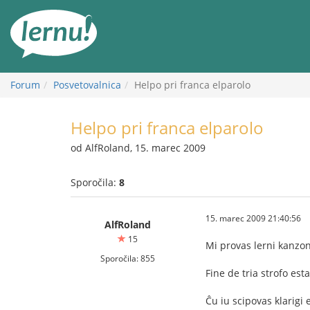
K
vsebini
Forum
Posvetovalnica
Helpo pri franca elparolo
Helpo pri franca elparolo
od AlfRoland, 15. marec 2009
Sporočila:
8
15. marec 2009 21:40:56
AlfRoland
15
Mi provas lerni kanzo
Sporočila: 855
Fine de tria strofo es
Ĉu iu scipovas klarigi 