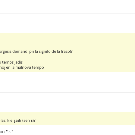
rgesis demandi pri la signifo de la frazo!?
u temps jadis
inoj en la malnova tempo
las, kiel
ĵadí
(sen
s
)?
n "-s" :