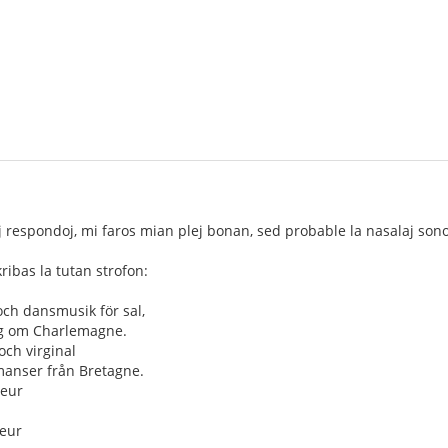
 respondoj, mi faros mian plej bonan, sed probable la nasalaj sonoj
ribas la tutan strofon:
och dansmusik för sal,
ng om Charlemagne.
 och virginal
omanser från Bretagne.
leur
ieur