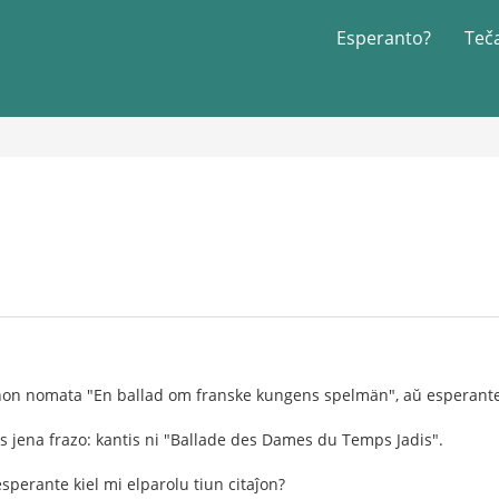
Esperanto?
Teč
non nomata "En ballad om franske kungens spelmän", aŭ esperante "
tas jena frazo: kantis ni "Ballade des Dames du Temps Jadis".
esperante kiel mi elparolu tiun citaĵon?