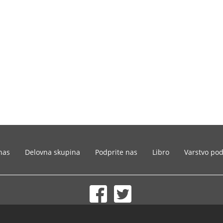
nas
Delovna skupina
Podprite nas
Libro
Varstvo po
© 2002-2026 lernu.net |
Impressum