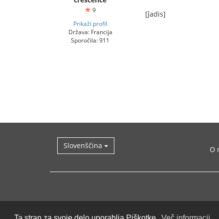
9
[ĵadis]
Prikaži profil
Država: Francija
Sporočila: 911
Slovenščina
O 
Ta stran za svoje delo uporablja Piškotke.
Več informacij