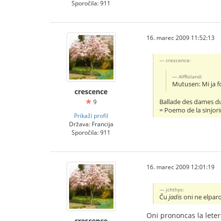
Sporočila: 911
16. marec 2009 11:52:13
crescence:
AlfRoland:
Mutusen: Mi ja fo
crescence
Ballade des dames d
9
= Poemo de la sinjor
Prikaži profil
Država: Francija
Sporočila: 911
16. marec 2009 12:01:19
jchthys:
Ĉu
jadis
oni ne elparo
Oni prononcas la letero
crescence