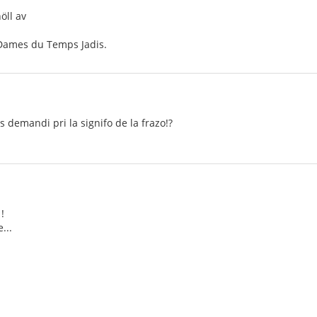
öll av
 Dames du Temps Jadis.
s demandi pri la signifo de la frazo!?
!
...