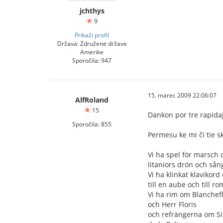
jchthys
9
Prikaži profil
Država: Združene države
Amerike
Sporočila: 947
15. marec 2009 22:06:07
AlfRoland
15
Dankon por tre rapidaj
Sporočila: 855
Permesu ke mi ĉi tie sk
Vi ha spel för marsch 
litaniors drön och så
Vi ha klinkat klavikord
till en aube och till r
Vi ha rim om Blanchef
och Herr Floris
och refrängerna om S