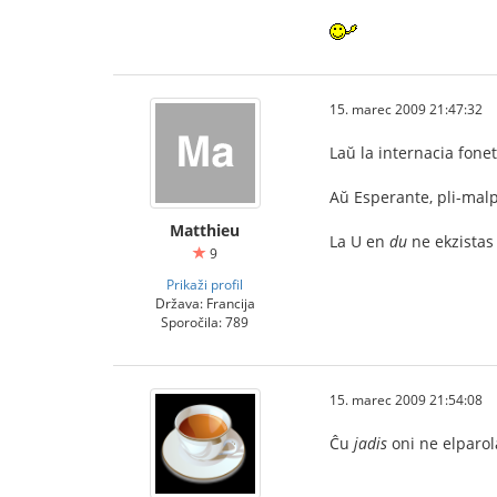
15. marec 2009 21:47:32
Laŭ la internacia fonet
Aŭ Esperante, pli-malp
Matthieu
La U en
du
ne ekzistas 
9
Prikaži profil
Država: Francija
Sporočila: 789
15. marec 2009 21:54:08
Ĉu
jadis
oni ne elparol