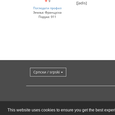
9
[ĵadis]
Погледати профил
Земља: Француска
Поруке: 911
Српски / srpski
This website uses cookies to ensure you get the best expe