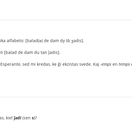
ika alfabeto: [balad(ə) de dam dy tɑ̃ ʒadis].
li [balad de dam du tan ĵadis].
Esperante, sed mi kredas, ke ĝi ekzistas svede. Kaj
-emps
en
temps
e
as, kiel
ĵadí
(sen
s
)?