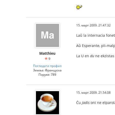
15. март 2009. 21.47.32
Laŭ la internacia fonet
Aŭ Esperante, pli-malp
Matthieu
La U en
du
ne ekzistas 
9
Погледати профил
Земља: Француска
Поруке: 789
15. март 2009. 21.54.08
Ĉu
jadis
oni ne elparol