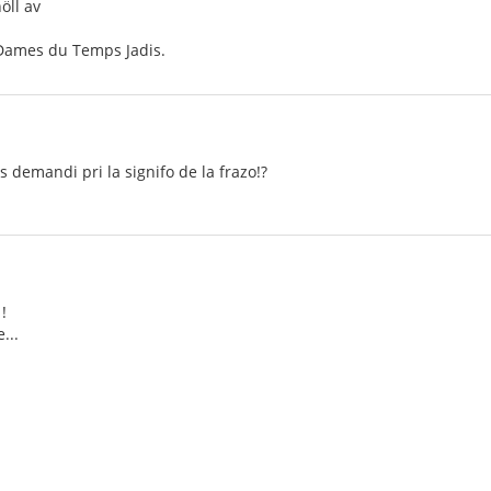
öll av
 Dames du Temps Jadis.
s demandi pri la signifo de la frazo!?
!
...