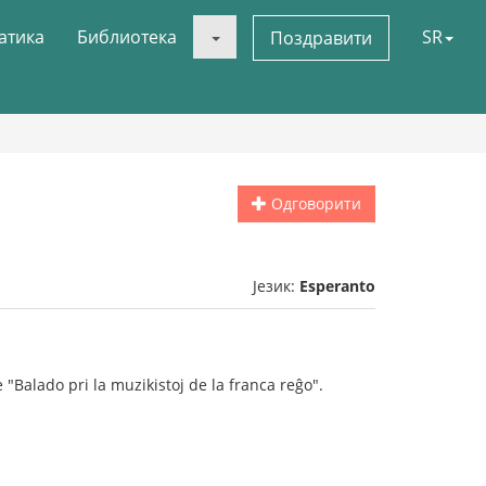
атика
Библиотека
SR
Поздравити
Одговорити
Језик:
Esperanto
Balado pri la muzikistoj de la franca reĝo".