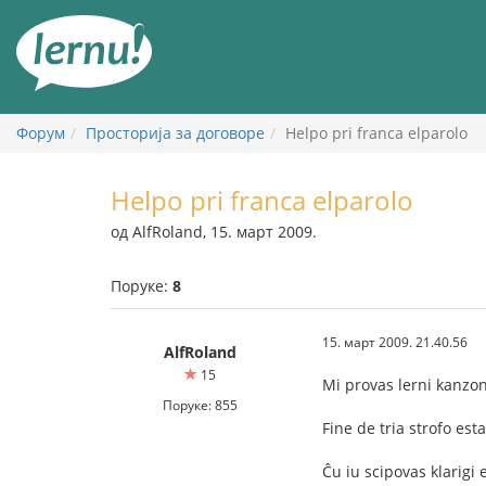
У
садржају
Форум
Просторија за договоре
Helpo pri franca elparolo
Helpo pri franca elparolo
од AlfRoland, 15. март 2009.
Поруке:
8
15. март 2009. 21.40.56
AlfRoland
15
Mi provas lerni kanzo
Поруке: 855
Fine de tria strofo es
Ĉu iu scipovas klarigi 