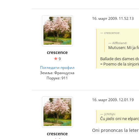
16. март 2009. 11.52.13
crescence:
AlfRoland:
Mutusen: Mi ja fo
crescence
Ballade des dames d
9
= Poemo de la sinjor
Погледати профил
Земља: Француска
Поруке: 911
16. март 2009. 12.01.19
jchthys:
Ĉu
jadis
oni ne elparo
Oni prononcas la letero
crescence