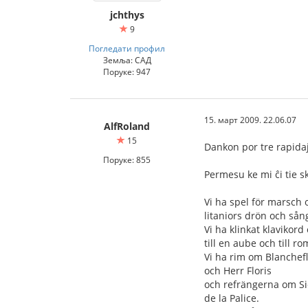
jchthys
9
Погледати профил
Земља: САД
Поруке: 947
15. март 2009. 22.06.07
AlfRoland
15
Dankon por tre rapidaj
Поруке: 855
Permesu ke mi ĉi tie sk
Vi ha spel för marsch 
litaniors drön och så
Vi ha klinkat klavikord
till en aube och till r
Vi ha rim om Blanchef
och Herr Floris
och refrängerna om S
de la Palice.