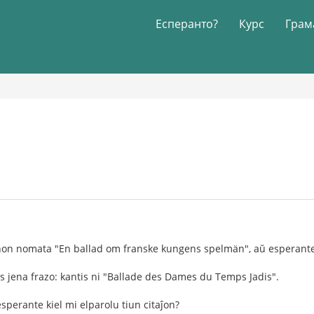
Есперанто?
Курс
Грам
non nomata "En ballad om franske kungens spelmän", aŭ esperante "
tas jena frazo: kantis ni "Ballade des Dames du Temps Jadis".
esperante kiel mi elparolu tiun citaĵon?