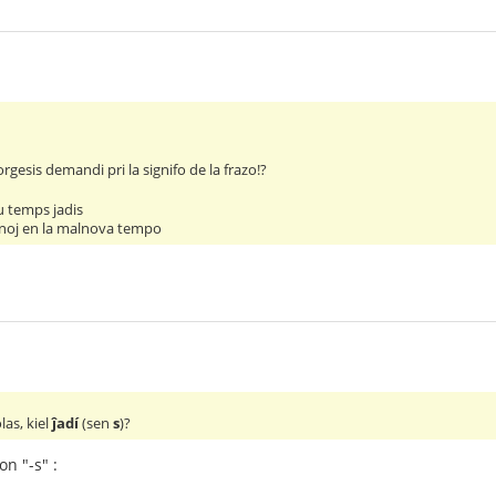
rgesis demandi pri la signifo de la frazo!?
u temps jadis
inoj en la malnova tempo
las, kiel
ĵadí
(sen
s
)?
n "-s" :