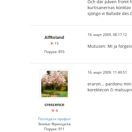
Och där påven fromt h
kurtisanernas konklav
sjöngo vi Ballade des
16. март 2009. 08.17.12
AlfRoland
15
Mutusen: Mi ja forgesi
Поруке: 855
16. март 2009. 11.49.51
eraron... pardonu min 
korektecon ĉi malsupre
crescence
9
Погледати профил
Земља: Француска
Поруке: 911