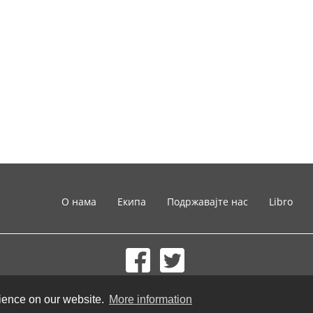
О нама
Екипа
Подржавајте нас
Libro
© 2002-2026 lernu.net |
Impressum
rience on our website.
More information