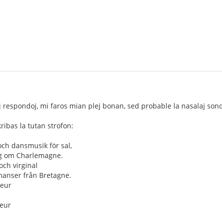
 respondoj, mi faros mian plej bonan, sed probable la nasalaj sonoj
ribas la tutan strofon:
och dansmusik för sal,
ng om Charlemagne.
 och virginal
omanser från Bretagne.
leur
ieur