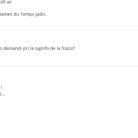
öll av
 Dames du Temps Jadis.
s demandi pri la signifo de la frazo!?
!
...