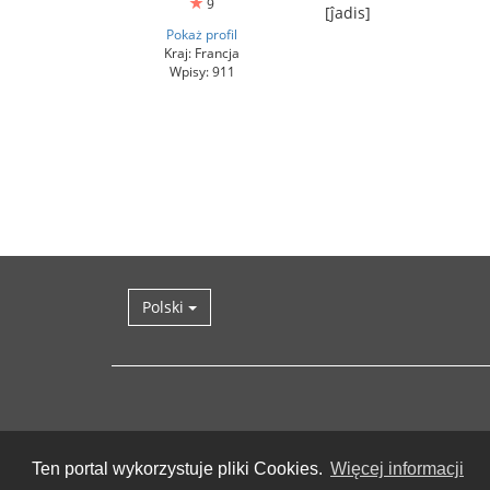
9
[ĵadis]
Pokaż profil
Kraj: Francja
Wpisy: 911
Polski
Ten portal wykorzystuje pliki Cookies.
Więcej informacji