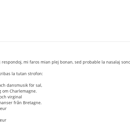
 respondoj, mi faros mian plej bonan, sed probable la nasalaj sonoj
ribas la tutan strofon:
och dansmusik för sal,
ng om Charlemagne.
 och virginal
omanser från Bretagne.
leur
ieur