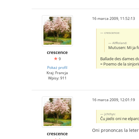
16 marca 2009, 11:52:13
crescence:
AlfRoland:
Mutusen: Mi ja fo
crescence
Ballade des dames d
9
= Poemo de la sinjor
Pokaż profil
Kraj: Francja
Wpisy: 911
16 marca 2009, 12:01:19
jchthys:
Ĉu
jadis
oni ne elparo
Oni prononcas la letero
crescence