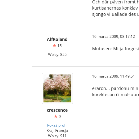
Och där påven fromt h
kurtisanernas konklav
sjöngo vi Ballade des
16 marca 2009, 08:17:12
AlfRoland
15
Mutusen: Mi ja forgesi
Wpisy: 855
16 marca 2009, 11:49:51
eraron... pardonu min 
korektecon ĉi malsupre
crescence
9
Pokaż profil
Kraj: Francja
Wpisy: 911