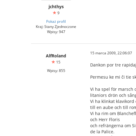
jchthys
9
Pokaż profil
Kraj: Stany Zjednoczone
Wpisy: 947
15 marca 2009, 22:06:07
AlfRoland
15
Dankon por tre rapidaj
Wpisy: 855
Permesu ke mi ĉi tie sk
Vi ha spel för marsch 
litaniors drön och så
Vi ha klinkat klavikord
till en aube och till r
Vi ha rim om Blanchef
och Herr Floris
och refrängerna om S
de la Palice.