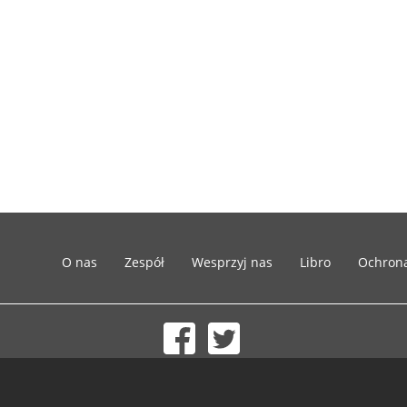
O nas
Zespół
Wesprzyj nas
Libro
Ochron
© 2002-2026 lernu.net |
Impressum