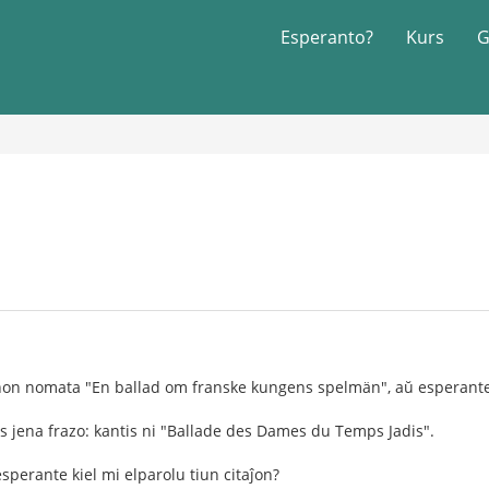
Esperanto?
Kurs
G
non nomata "En ballad om franske kungens spelmän", aŭ esperante "
tas jena frazo: kantis ni "Ballade des Dames du Temps Jadis".
esperante kiel mi elparolu tiun citaĵon?