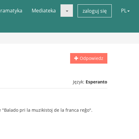
ramatyka
Mediateka
PL
zaloguj się
Odpowiedz
Język:
Esperanto
Balado pri la muzikistoj de la franca reĝo".