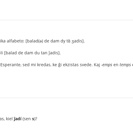
ika alfabeto: [balad(ə) de dam dy tɑ̃ ʒadis].
li [balad de dam du tan ĵadis].
Esperante, sed mi kredas, ke ĝi ekzistas svede. Kaj
-emps
en
temps
e
as, kiel
ĵadí
(sen
s
)?