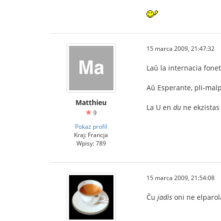
15 marca 2009, 21:47:32
Laŭ la internacia fonet
Aŭ Esperante, pli-malp
Matthieu
La U en
du
ne ekzistas 
9
Pokaż profil
Kraj: Francja
Wpisy: 789
15 marca 2009, 21:54:08
Ĉu
jadis
oni ne elparol