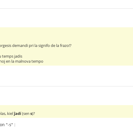
rgesis demandi pri la signifo de la frazo!?
u temps jadis
inoj en la malnova tempo
las, kiel
ĵadí
(sen
s
)?
n "-s" :