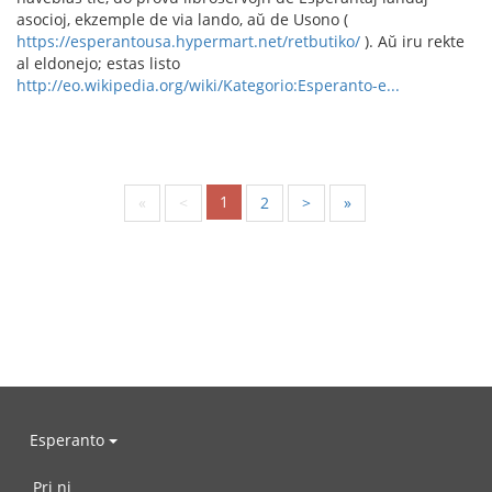
asocioj, ekzemple de via lando, aŭ de Usono (
https://esperantousa.hypermart.net/retbutiko/
). Aŭ iru rekte
al eldonejo; estas listo
http://eo.wikipedia.org/wiki/Kategorio:Esperanto-e...
1
«
<
2
>
»
Esperanto
Pri ni