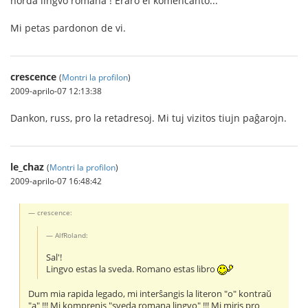
norda lingvo romana ! Eraro el komencanto...
Mi petas pardonon de vi.
crescence
(
Montri la profilon
)
2009-aprilo-07 12:13:38
Dankon, russ, pro la retadresoj. Mi tuj vizitos tiujn paĝarojn.
le_chaz
(
Montri la profilon
)
2009-aprilo-07 16:48:42
crescence:
AlfRoland:
Sal'!
Lingvo estas la sveda. Romano estas libro
Dum mia rapida legado, mi interŝangis la literon "o" kontraŭ
"a" !!! Mi komprenis "sveda romana lingvo" !!! Mi miris pro