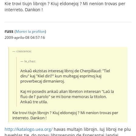
Kie trovi tiujn librojn ? Kiuj eldonejoj ? Mi nenion trovas per
interreto. Dankon !
russ
(
Montri la profilon
)
2009-aprilo-08 04:57:16
crescence:
le_chaz:
Ankaŭ ekzistas interesaj libroj de Cherpillaud: "Tiel
diru" kaj "Kiel diri?" kun multegaj esprimoj kaj
proverbecaj dirmanieroj.
Kaj mi posedis ankaŭ alian libreton interesan "Laŭ la
fluo de l' parolo" se mi bone memoras la titolon.
Ankaŭ tre utila.
Kie trovi tiujn librojn ? Kiuj eldonejoj ? Mi nenion trovas per
interreto. Dankon !
http://katalogo.uea.org/
havas multajn librojn. Iuj libroj ne plu
haveblas tie, do provu libroservojn de Esperantaj landaj