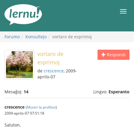
Al
la
Men
enhavo
Forumo
Konsultejo
vortaro de esprimoj
vortaro de
Respondi
esprimoj
de
crescence
, 2009-
aprilo-07
Mesaĝoj:
14
Lingvo:
Esperanto
crescence
(
Montri la profilon
)
2009-aprilo-07 07:51:18
Saluton,