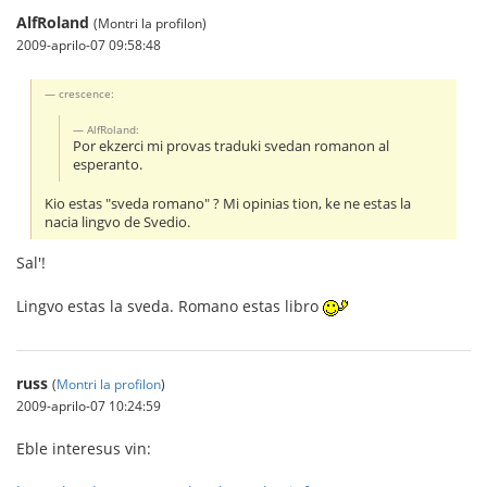
AlfRoland
(Montri la profilon)
2009-aprilo-07 09:58:48
crescence:
AlfRoland:
Por ekzerci mi provas traduki svedan romanon al
esperanto.
Kio estas "sveda romano" ? Mi opinias tion, ke ne estas la
nacia lingvo de Svedio.
Sal'!
Lingvo estas la sveda. Romano estas libro
russ
(
Montri la profilon
)
2009-aprilo-07 10:24:59
Eble interesus vin: