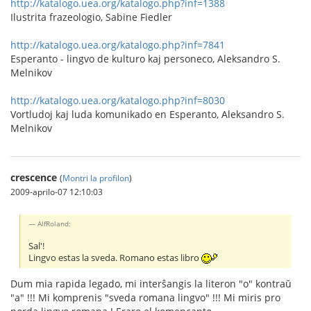
http://katalogo.uea.org/katalogo.php?inf=1388
Ilustrita frazeologio, Sabine Fiedler
http://katalogo.uea.org/katalogo.php?inf=7841
Esperanto - lingvo de kulturo kaj personeco, Aleksandro S.
Melnikov
http://katalogo.uea.org/katalogo.php?inf=8030
Vortludoj kaj luda komunikado en Esperanto, Aleksandro S.
Melnikov
crescence
(
Montri la profilon
)
2009-aprilo-07 12:10:03
AlfRoland:
Sal'!
Lingvo estas la sveda. Romano estas libro
Dum mia rapida legado, mi interŝangis la literon "o" kontraŭ
"a" !!! Mi komprenis "sveda romana lingvo" !!! Mi miris pro