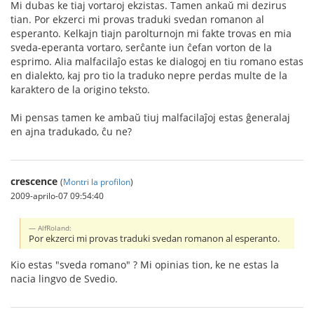
Mi dubas ke tiaj vortaroj ekzistas. Tamen ankaŭ mi dezirus
tian. Por ekzerci mi provas traduki svedan romanon al
esperanto. Kelkajn tiajn parolturnojn mi fakte trovas en mia
sveda-eperanta vortaro, serĉante iun ĉefan vorton de la
esprimo. Alia malfacilaĵo estas ke dialogoj en tiu romano estas
en dialekto, kaj pro tio la traduko nepre perdas multe de la
karaktero de la origino teksto.
Mi pensas tamen ke ambaŭ tiuj malfacilaĵoj estas ĝeneralaj
en ajna tradukado, ĉu ne?
crescence
(
Montri la profilon
)
2009-aprilo-07 09:54:40
AlfRoland:
Por ekzerci mi provas traduki svedan romanon al esperanto.
Kio estas "sveda romano" ? Mi opinias tion, ke ne estas la
nacia lingvo de Svedio.