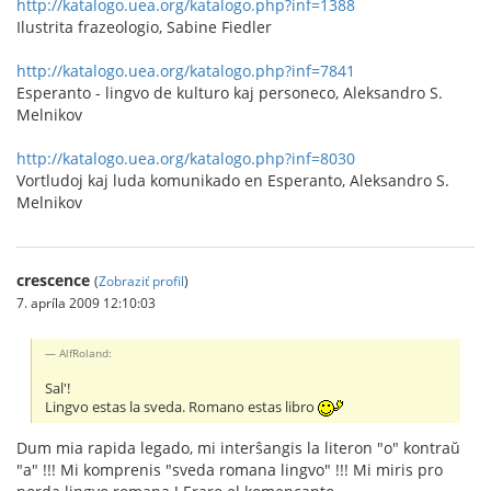
http://katalogo.uea.org/katalogo.php?inf=1388
Ilustrita frazeologio, Sabine Fiedler
http://katalogo.uea.org/katalogo.php?inf=7841
Esperanto - lingvo de kulturo kaj personeco, Aleksandro S.
Melnikov
http://katalogo.uea.org/katalogo.php?inf=8030
Vortludoj kaj luda komunikado en Esperanto, Aleksandro S.
Melnikov
crescence
(
Zobraziť profil
)
7. apríla 2009 12:10:03
AlfRoland:
Sal'!
Lingvo estas la sveda. Romano estas libro
Dum mia rapida legado, mi interŝangis la literon "o" kontraŭ
"a" !!! Mi komprenis "sveda romana lingvo" !!! Mi miris pro