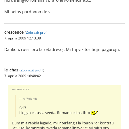
norda lingvo romana ! Eraro el komencanto...
Mi petas pardonon de vi.
crescence
(
Zobraziť profil
)
7. apríla 2009 12:13:38
Dankon, russ, pro la retadresoj. Mi tuj vizitos tiujn paĝarojn.
le_chaz
(
Zobraziť profil
)
7. apríla 2009 16:48:42
crescence:
AlfRoland:
Sal'!
Lingvo estas la sveda. Romano estas libro
Dum mia rapida legado, mi interŝangis la literon "o" kontraŭ
"a" !!! Mi komprenis "sveda romana lingvo" !!! Mi miris pro