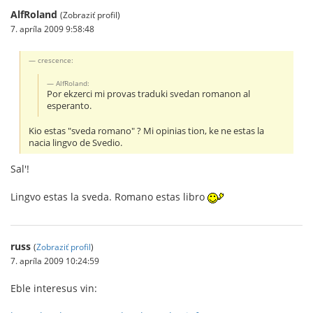
AlfRoland
(Zobraziť profil)
7. apríla 2009 9:58:48
crescence:
AlfRoland:
Por ekzerci mi provas traduki svedan romanon al
esperanto.
Kio estas "sveda romano" ? Mi opinias tion, ke ne estas la
nacia lingvo de Svedio.
Sal'!
Lingvo estas la sveda. Romano estas libro
russ
(
Zobraziť profil
)
7. apríla 2009 10:24:59
Eble interesus vin: