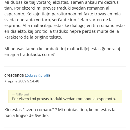
Mi dubas ke tiaj vortaroj ekzistas. Tamen ankaŭ mi dezirus
tian. Por ekzerci mi provas traduki svedan romanon al
esperanto. Kelkajn tiajn parolturnojn mi fakte trovas en mia
sveda-eperanta vortaro, serĉante iun ĉefan vorton de la
esprimo. Alia malfacilaĵo estas ke dialogoj en tiu romano estas
en dialekto, kaj pro tio la traduko nepre perdas multe de la
karaktero de la origino teksto.
Mi pensas tamen ke ambaŭ tiuj malfacilaĵoj estas ĝeneralaj
en ajna tradukado, ĉu ne?
crescence
(
Zobraziť profil
)
7. apríla 2009 9:54:40
AlfRoland:
Por ekzerci mi provas traduki svedan romanon al esperanto.
Kio estas "sveda romano" ? Mi opinias tion, ke ne estas la
nacia lingvo de Svedio.