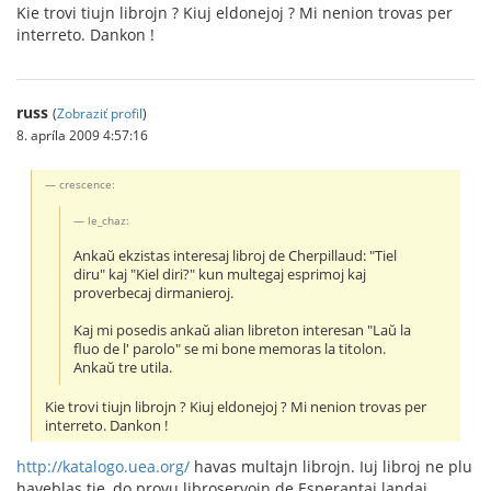
Kie trovi tiujn librojn ? Kiuj eldonejoj ? Mi nenion trovas per
interreto. Dankon !
russ
(
Zobraziť profil
)
8. apríla 2009 4:57:16
crescence:
le_chaz:
Ankaŭ ekzistas interesaj libroj de Cherpillaud: "Tiel
diru" kaj "Kiel diri?" kun multegaj esprimoj kaj
proverbecaj dirmanieroj.
Kaj mi posedis ankaŭ alian libreton interesan "Laŭ la
fluo de l' parolo" se mi bone memoras la titolon.
Ankaŭ tre utila.
Kie trovi tiujn librojn ? Kiuj eldonejoj ? Mi nenion trovas per
interreto. Dankon !
http://katalogo.uea.org/
havas multajn librojn. Iuj libroj ne plu
haveblas tie, do provu libroservojn de Esperantaj landaj