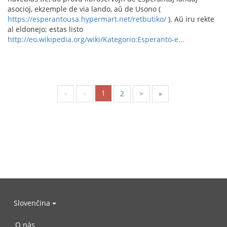
asocioj, ekzemple de via lando, aŭ de Usono (
https://esperantousa.hypermart.net/retbutiko/
). Aŭ iru rekte
al eldonejo; estas listo
http://eo.wikipedia.org/wiki/Kategorio:Esperanto-e...
1
«
<
2
>
»
Slovenčina
O nás