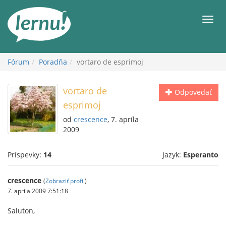
Späť
na
Men
obsah
Fórum
Poradňa
vortaro de esprimoj
vortaro de
Odpovedať
esprimoj
od
crescence
, 7. apríla
2009
Príspevky:
14
Jazyk:
Esperanto
crescence
(
Zobraziť profil
)
7. apríla 2009 7:51:18
Saluton,