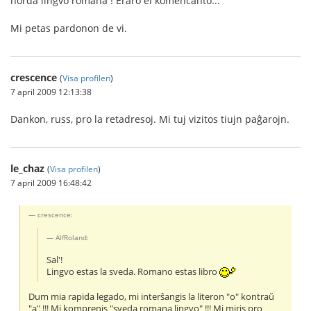
norda lingvo romana ! Eraro el komencanto...
Mi petas pardonon de vi.
crescence
(
Visa profilen
)
7 april 2009 12:13:38
Dankon, russ, pro la retadresoj. Mi tuj vizitos tiujn paĝarojn.
le_chaz
(
Visa profilen
)
7 april 2009 16:48:42
crescence:
AlfRoland:
Sal'!
Lingvo estas la sveda. Romano estas libro
Dum mia rapida legado, mi interŝangis la literon "o" kontraŭ
"a" !!! Mi komprenis "sveda romana lingvo" !!! Mi miris pro