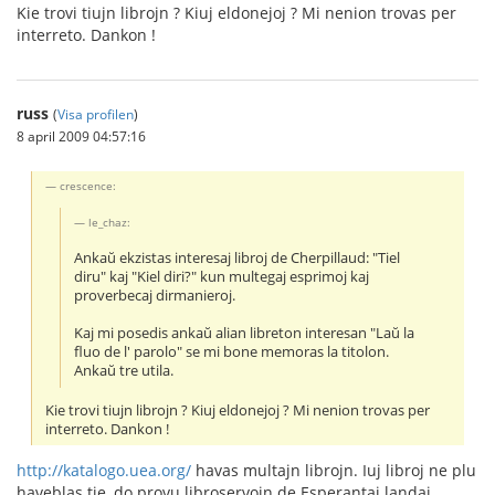
Kie trovi tiujn librojn ? Kiuj eldonejoj ? Mi nenion trovas per
interreto. Dankon !
russ
(
Visa profilen
)
8 april 2009 04:57:16
crescence:
le_chaz:
Ankaŭ ekzistas interesaj libroj de Cherpillaud: "Tiel
diru" kaj "Kiel diri?" kun multegaj esprimoj kaj
proverbecaj dirmanieroj.
Kaj mi posedis ankaŭ alian libreton interesan "Laŭ la
fluo de l' parolo" se mi bone memoras la titolon.
Ankaŭ tre utila.
Kie trovi tiujn librojn ? Kiuj eldonejoj ? Mi nenion trovas per
interreto. Dankon !
http://katalogo.uea.org/
havas multajn librojn. Iuj libroj ne plu
haveblas tie, do provu libroservojn de Esperantaj landaj