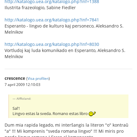
http://katalogo.uea.org/katalogo.php?inf=1388
Ilustrita frazeologio, Sabine Fiedler
http://katalogo.uea.org/katalogo.php?inf=7841
Esperanto - lingvo de kulturo kaj personeco, Aleksandro S.
Melnikov
http://katalogo.uea.org/katalogo.php?inf=8030
Vortludoj kaj luda komunikado en Esperanto, Aleksandro S.
Melnikov
crescence
(
Visa profilen
)
7 april 2009 12:10:03
AlfRoland:
Sal'!
Lingvo estas la sveda. Romano estas libro
Dum mia rapida legado, mi interŝangis la literon "o" kontraŭ
"a" !!! Mi komprenis "sveda romana lingvo" !!! Mi miris pro