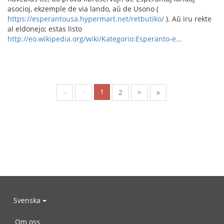
asocioj, ekzemple de via lando, aŭ de Usono (
https://esperantousa.hypermart.net/retbutiko/
). Aŭ iru rekte
al eldonejo; estas listo
http://eo.wikipedia.org/wiki/Kategorio:Esperanto-e...
1
«
<
2
>
»
Svenska
Om oss