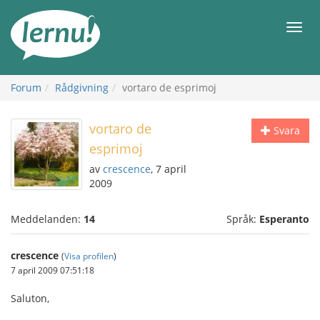
Till
sidans
Meny
innehåll
Forum
Rådgivning
vortaro de esprimoj
vortaro de
Svara
esprimoj
av
crescence
, 7 april
2009
Meddelanden:
14
Språk:
Esperanto
crescence
(
Visa profilen
)
7 april 2009 07:51:18
Saluton,