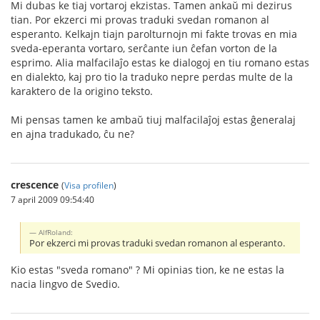
Mi dubas ke tiaj vortaroj ekzistas. Tamen ankaŭ mi dezirus
tian. Por ekzerci mi provas traduki svedan romanon al
esperanto. Kelkajn tiajn parolturnojn mi fakte trovas en mia
sveda-eperanta vortaro, serĉante iun ĉefan vorton de la
esprimo. Alia malfacilaĵo estas ke dialogoj en tiu romano estas
en dialekto, kaj pro tio la traduko nepre perdas multe de la
karaktero de la origino teksto.
Mi pensas tamen ke ambaŭ tiuj malfacilaĵoj estas ĝeneralaj
en ajna tradukado, ĉu ne?
crescence
(
Visa profilen
)
7 april 2009 09:54:40
AlfRoland:
Por ekzerci mi provas traduki svedan romanon al esperanto.
Kio estas "sveda romano" ? Mi opinias tion, ke ne estas la
nacia lingvo de Svedio.