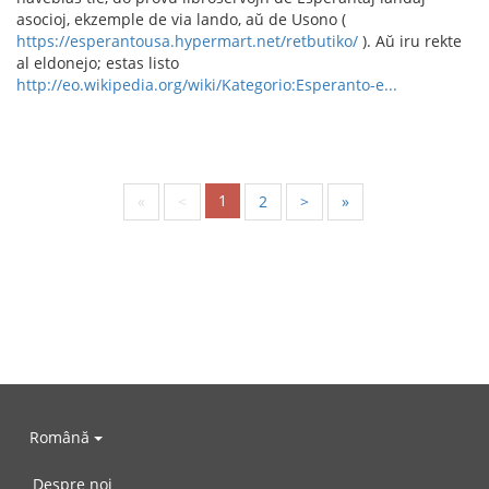
asocioj, ekzemple de via lando, aŭ de Usono (
https://esperantousa.hypermart.net/retbutiko/
). Aŭ iru rekte
al eldonejo; estas listo
http://eo.wikipedia.org/wiki/Kategorio:Esperanto-e...
1
«
<
2
>
»
Română
Despre noi