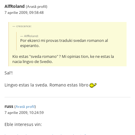
AlfRoland
(Arată profil)
7 aprilie 2009, 09:58:48
crescence:
AlfRoland:
Por ekzerci mi provas traduki svedan romanon al
esperanto.
Kio estas "sveda romano" ? Mi opinias tion, ke ne estas la
nacia lingvo de Svedio.
Sal'!
Lingvo estas la sveda. Romano estas libro
russ
(
Arată profil
)
7 aprilie 2009, 10:24:59
Eble interesus vin: