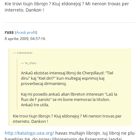
Kie trovi tiujn librojn ? Kiuj eldonejoj ? Mi nenion trovas per
interreto. Dankon !
russ
(
Arată profil
)
8 aprilie 2009, 04:57:16
crescence:
le_chaz:
Ankaŭ ekzistas interesaj libroj de Cherpillaud: "Tiel
diru" kaj "Kiel diri?" kun multegaj esprimoj kaj
proverbecaj dirmanieroj.
Kaj mi posedis ankaŭ alian libreton interesan "Laŭ la
fluo de l' parolo" se mi bone memoras la titolon.
Ankaŭ tre utila.
Kie trovi tiujn librojn ? Kiuj eldonejoj ? Mi nenion trovas per
interreto. Dankon !
http://katalogo.uea.org/
havas multajn librojn. Iuj libroj ne plu
haveblas tie, do provu libroservojn de Esperantaj landaj