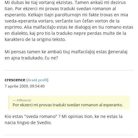
Mi dubas ke tiaj vortaroj ekzistas. Tamen ankaŭ mi dezirus
tian. Por ekzerci mi provas traduki svedan romanon al
esperanto. Kelkajn tiajn parolturnojn mi fakte trovas en mia
sveda-eperanta vortaro, serĉante iun ĉefan vorton de la
esprimo. Alia malfacilaĵo estas ke dialogoj en tiu romano estas
en dialekto, kaj pro tio la traduko nepre perdas multe de la
karaktero de la origino teksto.
Mi pensas tamen ke ambaŭ tiuj malfacilaĵoj estas ĝeneralaj
en ajna tradukado, ĉu ne?
crescence
(
Arată profil
)
7 aprilie 2009, 09:54:40
AlfRoland:
Por ekzerci mi provas traduki svedan romanon al esperanto.
Kio estas "sveda romano" ? Mi opinias tion, ke ne estas la
nacia lingvo de Svedio.