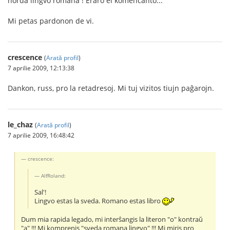
norda lingvo romana ! Eraro el komencanto...
Mi petas pardonon de vi.
crescence
(
Arată profil
)
7 aprilie 2009, 12:13:38
Dankon, russ, pro la retadresoj. Mi tuj vizitos tiujn paĝarojn.
le_chaz
(
Arată profil
)
7 aprilie 2009, 16:48:42
crescence:
AlfRoland:
Sal'!
Lingvo estas la sveda. Romano estas libro
Dum mia rapida legado, mi interŝangis la literon "o" kontraŭ
"a" !!! Mi komprenis "sveda romana lingvo" !!! Mi miris pro