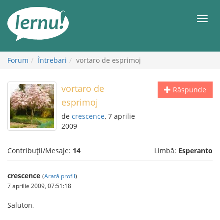
Mergi
la
Meni
conținut
Forum
Întrebari
vortaro de esprimoj
vortaro de
Răspunde
esprimoj
de
crescence
, 7 aprilie
2009
Contribuții/Mesaje:
14
Limbă:
Esperanto
crescence
(
Arată profil
)
7 aprilie 2009, 07:51:18
Saluton,