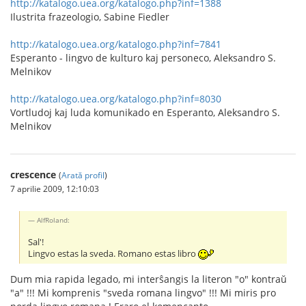
http://katalogo.uea.org/katalogo.php?inf=1388
Ilustrita frazeologio, Sabine Fiedler
http://katalogo.uea.org/katalogo.php?inf=7841
Esperanto - lingvo de kulturo kaj personeco, Aleksandro S.
Melnikov
http://katalogo.uea.org/katalogo.php?inf=8030
Vortludoj kaj luda komunikado en Esperanto, Aleksandro S.
Melnikov
crescence
(
Arată profil
)
7 aprilie 2009, 12:10:03
AlfRoland:
Sal'!
Lingvo estas la sveda. Romano estas libro
Dum mia rapida legado, mi interŝangis la literon "o" kontraŭ
"a" !!! Mi komprenis "sveda romana lingvo" !!! Mi miris pro