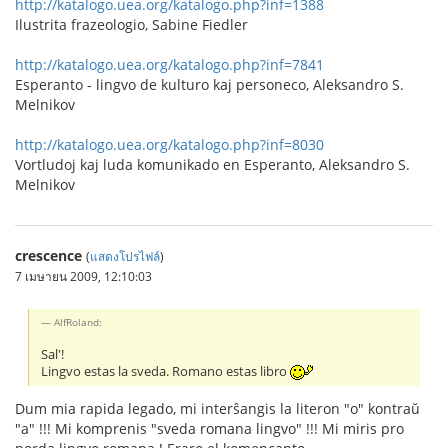
http://katalogo.uea.org/katalogo.php?inf=1388
Ilustrita frazeologio, Sabine Fiedler
http://katalogo.uea.org/katalogo.php?inf=7841
Esperanto - lingvo de kulturo kaj personeco, Aleksandro S.
Melnikov
http://katalogo.uea.org/katalogo.php?inf=8030
Vortludoj kaj luda komunikado en Esperanto, Aleksandro S.
Melnikov
crescence
(
แสดงโปรไฟล์
)
7 เมษายน 2009, 12:10:03
AlfRoland:
Sal'!
Lingvo estas la sveda. Romano estas libro
Dum mia rapida legado, mi interŝangis la literon "o" kontraŭ
"a" !!! Mi komprenis "sveda romana lingvo" !!! Mi miris pro