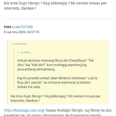
Kie trovi tiujn librojn ? Kiuj eldonejoj ? Mi nenion trovas per
interreto. Dankon !
russ
(
แสดงโปรไฟล์
)
8 เมษายน 2009, 04:57:16
crescence:
le_chaz:
Ankaŭ ekzistas interesaj libroj de Cherpillaud: "Tiel
diru" kaj "Kiel diri?" kun multegaj esprimoj kaj
proverbecaj dirmanieroj.
Kaj mi posedis ankaŭ alian libreton interesan "Laŭ la
fluo de l' parolo" se mi bone memoras la titolon.
Ankaŭ tre utila.
Kie trovi tiujn librojn ? Kiuj eldonejoj ? Mi nenion trovas per
interreto. Dankon !
http://katalogo.uea.org/
havas multajn librojn. Iuj libroj ne plu
haveblas tie, do provu libroservojn de Esperantaj landaj