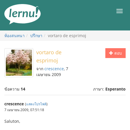
ไป
ยัง
เมนู
สารบัญ
ห้องสนทนา
ปรึกษา
vortaro de esprimoj
vortaro de
ตอบ
esprimoj
จาก
crescence
, 7
เมษายน 2009
ข้อความ
14
ภาษา:
Esperanto
crescence
(
แสดงโปรไฟล์
)
7 เมษายน 2009, 07:51:18
Saluton,