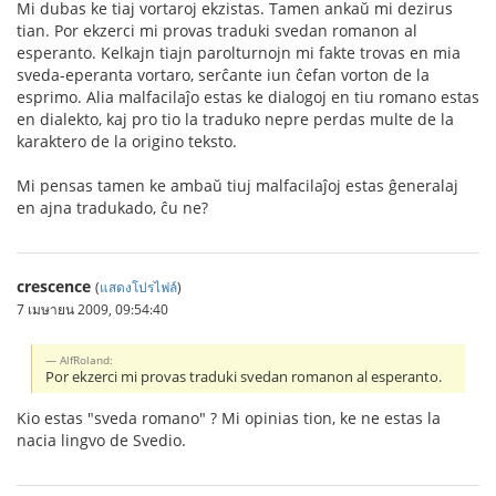
Mi dubas ke tiaj vortaroj ekzistas. Tamen ankaŭ mi dezirus
tian. Por ekzerci mi provas traduki svedan romanon al
esperanto. Kelkajn tiajn parolturnojn mi fakte trovas en mia
sveda-eperanta vortaro, serĉante iun ĉefan vorton de la
esprimo. Alia malfacilaĵo estas ke dialogoj en tiu romano estas
en dialekto, kaj pro tio la traduko nepre perdas multe de la
karaktero de la origino teksto.
Mi pensas tamen ke ambaŭ tiuj malfacilaĵoj estas ĝeneralaj
en ajna tradukado, ĉu ne?
crescence
(
แสดงโปรไฟล์
)
7 เมษายน 2009, 09:54:40
AlfRoland:
Por ekzerci mi provas traduki svedan romanon al esperanto.
Kio estas "sveda romano" ? Mi opinias tion, ke ne estas la
nacia lingvo de Svedio.