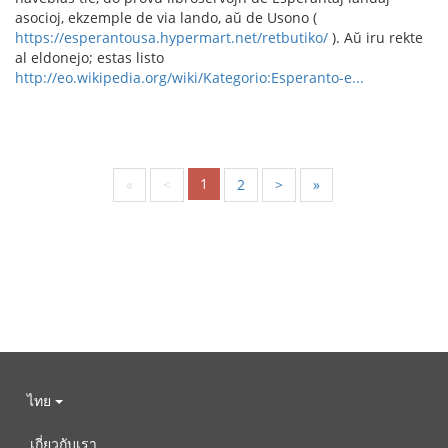
asocioj, ekzemple de via lando, aŭ de Usono (
https://esperantousa.hypermart.net/retbutiko/
). Aŭ iru rekte
al eldonejo; estas listo
http://eo.wikipedia.org/wiki/Kategorio:Esperanto-e...
1
«
<
2
>
»
ไทย
เกี่ยวกับเรา