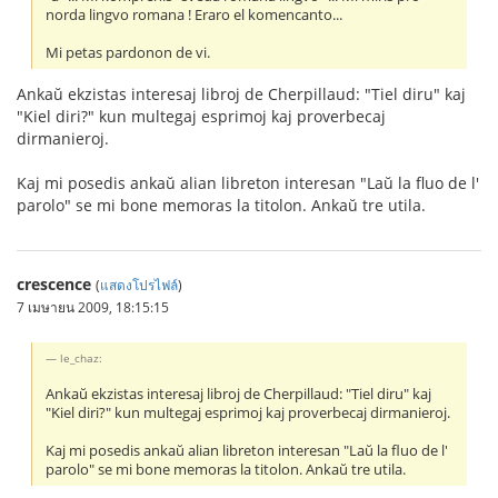
norda lingvo romana ! Eraro el komencanto...
Mi petas pardonon de vi.
Ankaŭ ekzistas interesaj libroj de Cherpillaud: "Tiel diru" kaj
"Kiel diri?" kun multegaj esprimoj kaj proverbecaj
dirmanieroj.
Kaj mi posedis ankaŭ alian libreton interesan "Laŭ la fluo de l'
parolo" se mi bone memoras la titolon. Ankaŭ tre utila.
crescence
(
แสดงโปรไฟล์
)
7 เมษายน 2009, 18:15:15
le_chaz:
Ankaŭ ekzistas interesaj libroj de Cherpillaud: "Tiel diru" kaj
"Kiel diri?" kun multegaj esprimoj kaj proverbecaj dirmanieroj.
Kaj mi posedis ankaŭ alian libreton interesan "Laŭ la fluo de l'
parolo" se mi bone memoras la titolon. Ankaŭ tre utila.