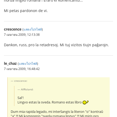
norda lingvo romana ! Eraro el komencanto...
Mi petas pardonon de vi.
crescence
(
แสดงโปรไฟล์
)
7 เมษายน 2009, 12:13:38
Dankon, russ, pro la retadresoj. Mi tuj vizitos tiujn paĝarojn.
le_chaz
(
แสดงโปรไฟล์
)
7 เมษายน 2009, 16:48:42
crescence:
AlfRoland:
Sal'!
Lingvo estas la sveda. Romano estas libro
Dum mia rapida legado, mi interŝangis la literon "o" kontraŭ
"a" !!! Mi komprenis "sveda romana lingvo" !!! Mi miris pro