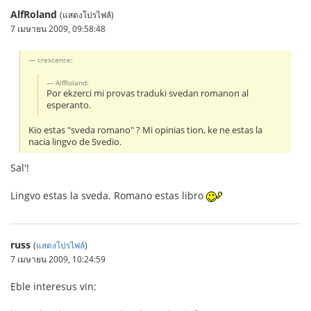
AlfRoland
(แสดงโปรไฟล์)
7 เมษายน 2009, 09:58:48
crescence:
AlfRoland:
Por ekzerci mi provas traduki svedan romanon al
esperanto.
Kio estas "sveda romano" ? Mi opinias tion, ke ne estas la
nacia lingvo de Svedio.
Sal'!
Lingvo estas la sveda. Romano estas libro
russ
(
แสดงโปรไฟล์
)
7 เมษายน 2009, 10:24:59
Eble interesus vin: