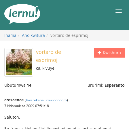
Ku
rupapuro
Urut
rw'ibirimwo
Inama
Aho kwitura
vortaro de esprimoj
vortaro de
Kwishura
esprimoj
ca, kivuye
Ubutumwa
14
ururimi:
Esperanto
crescence
(
Kwerekana umwidondoro
)
7 Ndamukiza 2009 07:51:18
Saluton,
En franca, kiel en ĉiuj lingvoj mi opinias, estas multegaj