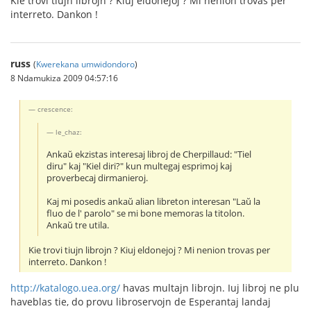
Kie trovi tiujn librojn ? Kiuj eldonejoj ? Mi nenion trovas per
interreto. Dankon !
russ
(
Kwerekana umwidondoro
)
8 Ndamukiza 2009 04:57:16
crescence:
le_chaz:
Ankaŭ ekzistas interesaj libroj de Cherpillaud: "Tiel
diru" kaj "Kiel diri?" kun multegaj esprimoj kaj
proverbecaj dirmanieroj.
Kaj mi posedis ankaŭ alian libreton interesan "Laŭ la
fluo de l' parolo" se mi bone memoras la titolon.
Ankaŭ tre utila.
Kie trovi tiujn librojn ? Kiuj eldonejoj ? Mi nenion trovas per
interreto. Dankon !
http://katalogo.uea.org/
havas multajn librojn. Iuj libroj ne plu
haveblas tie, do provu libroservojn de Esperantaj landaj