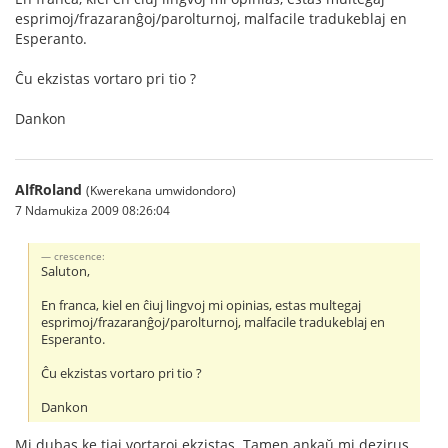
esprimoj/frazaranĝoj/parolturnoj, malfacile tradukeblaj en
Esperanto.
Ĉu ekzistas vortaro pri tio ?
Dankon
AlfRoland
(Kwerekana umwidondoro)
7 Ndamukiza 2009 08:26:04
crescence:
Saluton,
En franca, kiel en ĉiuj lingvoj mi opinias, estas multegaj
esprimoj/frazaranĝoj/parolturnoj, malfacile tradukeblaj en
Esperanto.
Ĉu ekzistas vortaro pri tio ?
Dankon
Mi dubas ke tiaj vortaroj ekzistas. Tamen ankaŭ mi dezirus