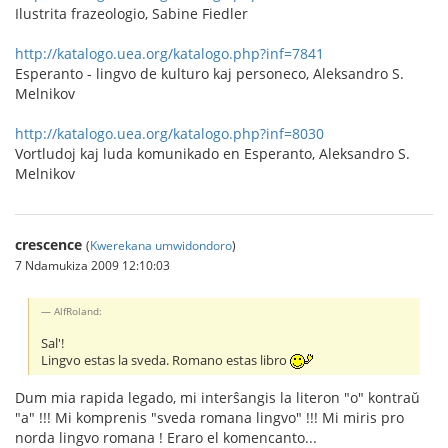
Ilustrita frazeologio, Sabine Fiedler
http://katalogo.uea.org/katalogo.php?inf=7841
Esperanto - lingvo de kulturo kaj personeco, Aleksandro S.
Melnikov
http://katalogo.uea.org/katalogo.php?inf=8030
Vortludoj kaj luda komunikado en Esperanto, Aleksandro S.
Melnikov
crescence
(
Kwerekana umwidondoro
)
7 Ndamukiza 2009 12:10:03
AlfRoland:
Sal'!
Lingvo estas la sveda. Romano estas libro
Dum mia rapida legado, mi interŝangis la literon "o" kontraŭ
"a" !!! Mi komprenis "sveda romana lingvo" !!! Mi miris pro
norda lingvo romana ! Eraro el komencanto...