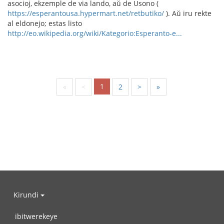
asocioj, ekzemple de via lando, aŭ de Usono (
https://esperantousa.hypermart.net/retbutiko/
). Aŭ iru rekte
al eldonejo; estas listo
http://eo.wikipedia.org/wiki/Kategorio:Esperanto-e...
1
«
<
2
>
»
Kirundi
ibitwerekeye