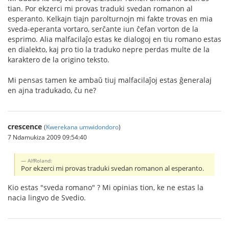
tian. Por ekzerci mi provas traduki svedan romanon al
esperanto. Kelkajn tiajn parolturnojn mi fakte trovas en mia
sveda-eperanta vortaro, serĉante iun ĉefan vorton de la
esprimo. Alia malfacilaĵo estas ke dialogoj en tiu romano estas
en dialekto, kaj pro tio la traduko nepre perdas multe de la
karaktero de la origino teksto.
Mi pensas tamen ke ambaŭ tiuj malfacilaĵoj estas ĝeneralaj
en ajna tradukado, ĉu ne?
crescence
(
Kwerekana umwidondoro
)
7 Ndamukiza 2009 09:54:40
AlfRoland:
Por ekzerci mi provas traduki svedan romanon al esperanto.
Kio estas "sveda romano" ? Mi opinias tion, ke ne estas la
nacia lingvo de Svedio.