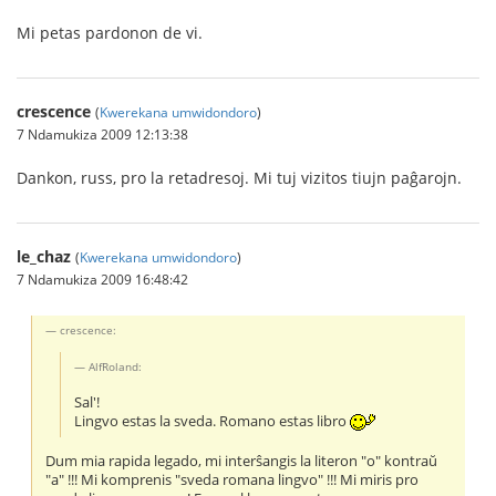
Mi petas pardonon de vi.
crescence
(
Kwerekana umwidondoro
)
7 Ndamukiza 2009 12:13:38
Dankon, russ, pro la retadresoj. Mi tuj vizitos tiujn paĝarojn.
le_chaz
(
Kwerekana umwidondoro
)
7 Ndamukiza 2009 16:48:42
crescence:
AlfRoland:
Sal'!
Lingvo estas la sveda. Romano estas libro
Dum mia rapida legado, mi interŝangis la literon "o" kontraŭ
"a" !!! Mi komprenis "sveda romana lingvo" !!! Mi miris pro