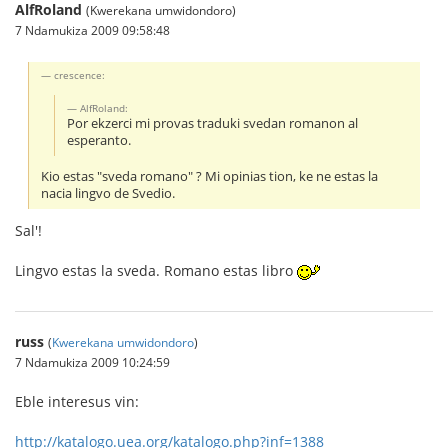
AlfRoland
(Kwerekana umwidondoro)
7 Ndamukiza 2009 09:58:48
crescence:
AlfRoland:
Por ekzerci mi provas traduki svedan romanon al
esperanto.
Kio estas "sveda romano" ? Mi opinias tion, ke ne estas la
nacia lingvo de Svedio.
Sal'!
Lingvo estas la sveda. Romano estas libro
russ
(
Kwerekana umwidondoro
)
7 Ndamukiza 2009 10:24:59
Eble interesus vin:
http://katalogo.uea.org/katalogo.php?inf=1388