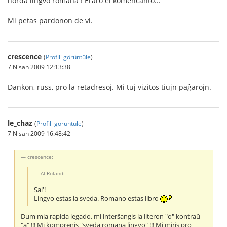
norda lingvo romana ! Eraro el komencanto...
Mi petas pardonon de vi.
crescence
(
Profili görüntüle
)
7 Nisan 2009 12:13:38
Dankon, russ, pro la retadresoj. Mi tuj vizitos tiujn paĝarojn.
le_chaz
(
Profili görüntüle
)
7 Nisan 2009 16:48:42
crescence:
AlfRoland:
Sal'!
Lingvo estas la sveda. Romano estas libro
Dum mia rapida legado, mi interŝangis la literon "o" kontraŭ
"a" !!! Mi komprenis "sveda romana lingvo" !!! Mi miris pro