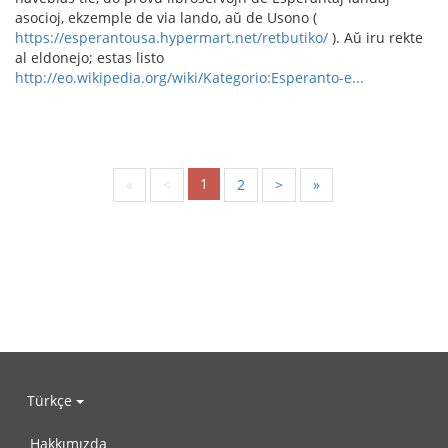
asocioj, ekzemple de via lando, aŭ de Usono (
https://esperantousa.hypermart.net/retbutiko/
). Aŭ iru rekte
al eldonejo; estas listo
http://eo.wikipedia.org/wiki/Kategorio:Esperanto-e...
1
«
<
2
>
»
Türkçe
Hakkımızda