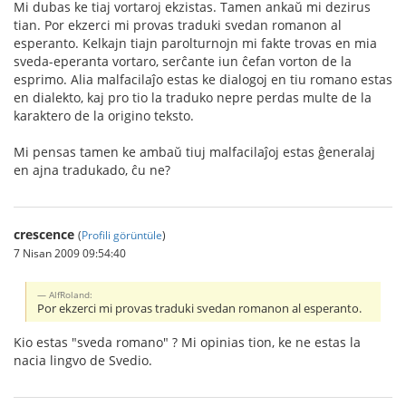
Mi dubas ke tiaj vortaroj ekzistas. Tamen ankaŭ mi dezirus
tian. Por ekzerci mi provas traduki svedan romanon al
esperanto. Kelkajn tiajn parolturnojn mi fakte trovas en mia
sveda-eperanta vortaro, serĉante iun ĉefan vorton de la
esprimo. Alia malfacilaĵo estas ke dialogoj en tiu romano estas
en dialekto, kaj pro tio la traduko nepre perdas multe de la
karaktero de la origino teksto.
Mi pensas tamen ke ambaŭ tiuj malfacilaĵoj estas ĝeneralaj
en ajna tradukado, ĉu ne?
crescence
(
Profili görüntüle
)
7 Nisan 2009 09:54:40
AlfRoland:
Por ekzerci mi provas traduki svedan romanon al esperanto.
Kio estas "sveda romano" ? Mi opinias tion, ke ne estas la
nacia lingvo de Svedio.