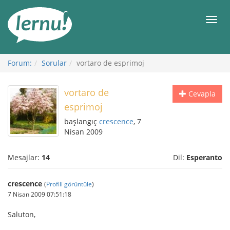
İçerik
Görüntüleme
Men
Forum:
Sorular
vortaro de esprimoj
vortaro de
Cevapla
esprimoj
başlangıç
crescence
, 7
Nisan 2009
Mesajlar:
14
Dil:
Esperanto
crescence
(
Profili görüntüle
)
7 Nisan 2009 07:51:18
Saluton,