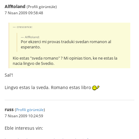
AlfRoland
(Profili görüntüle)
7 Nisan 2009 09:58:48
crescence:
AlfRoland:
Por ekzerci mi provas traduki svedan romanon al
esperanto.
Kio estas "sveda romano" ? Mi opinias tion, ke ne estas la
nacia lingvo de Svedio.
Sal'!
Lingvo estas la sveda. Romano estas libro
russ
(
Profili görüntüle
)
7 Nisan 2009 10:24:59
Eble interesus vin: