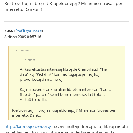
Kie trovi tiujn librojn ? Kiuj eldonejoj ? Mi nenion trovas per
interreto. Dankon !
russ
(
Profili görüntüle
)
8 Nisan 2009 04:57:16
crescence:
le_chaz:
Ankaŭ ekzistas interesaj libroj de Cherpillaud: "Tiel
diru" kaj "Kiel diri?" kun multegaj esprimoj kaj
proverbecaj dirmanieroj.
Kaj mi posedis ankaŭ alian libreton interesan "Laŭ la
fluo de l' parolo" se mi bone memoras la titolon.
Ankaŭ tre utila.
Kie trovi tiujn librojn ? Kiuj eldonejoj ? Mi nenion trovas per
interreto. Dankon !
http://katalogo.uea.org/
havas multajn librojn. Iuj libroj ne plu
haveblas tie, do provu libroservojn de Esperantaj landaj