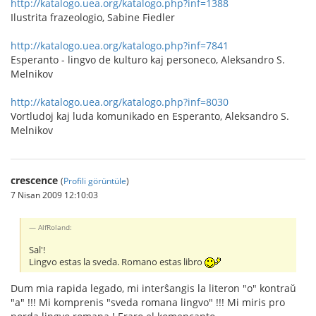
http://katalogo.uea.org/katalogo.php?inf=1388
Ilustrita frazeologio, Sabine Fiedler
http://katalogo.uea.org/katalogo.php?inf=7841
Esperanto - lingvo de kulturo kaj personeco, Aleksandro S.
Melnikov
http://katalogo.uea.org/katalogo.php?inf=8030
Vortludoj kaj luda komunikado en Esperanto, Aleksandro S.
Melnikov
crescence
(
Profili görüntüle
)
7 Nisan 2009 12:10:03
AlfRoland:
Sal'!
Lingvo estas la sveda. Romano estas libro
Dum mia rapida legado, mi interŝangis la literon "o" kontraŭ
"a" !!! Mi komprenis "sveda romana lingvo" !!! Mi miris pro