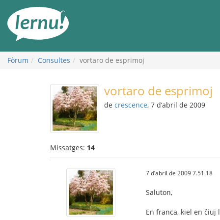
Al
contingut
Fòrum
Consultes
vortaro de esprimoj
vortaro de esprimoj
de
crescence
, 7 d’abril de 2009
Missatges:
14
7 d’abril de 2009 7.51.18
Saluton,
En franca, kiel en ĉiu