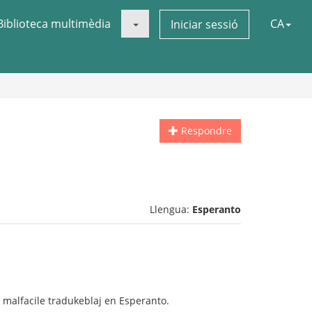
Biblioteca multimèdia
CA
Iniciar sessió
Respondre
Llengua:
Esperanto
, malfacile tradukeblaj en Esperanto.