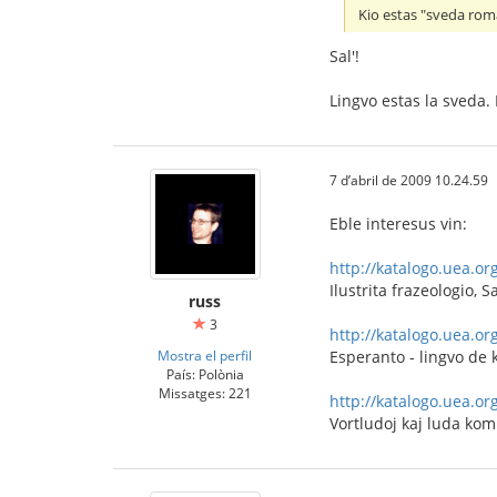
Kio estas "sveda roma
Sal'!
Lingvo estas la sveda
7 d’abril de 2009 10.24.59
Eble interesus vin:
http://katalogo.uea.o
Ilustrita frazeologio, 
russ
3
http://katalogo.uea.o
Mostra el perfil
Esperanto - lingvo de 
País: Polònia
Missatges: 221
http://katalogo.uea.o
Vortludoj kaj luda ko