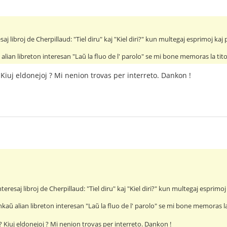
aj libroj de Cherpillaud: "Tiel diru" kaj "Kiel diri?" kun multegaj esprimoj ka
alian libreton interesan "Laŭ la fluo de l' parolo" se mi bone memoras la tito
 ? Kiuj eldonejoj ? Mi nenion trovas per interreto. Dankon !
teresaj libroj de Cherpillaud: "Tiel diru" kaj "Kiel diri?" kun multegaj esprimo
kaŭ alian libreton interesan "Laŭ la fluo de l' parolo" se mi bone memoras la 
n ? Kiuj eldonejoj ? Mi nenion trovas per interreto. Dankon !