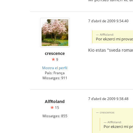
7 d’abril de 2009 9.54.40
AlfRoland:
Por ekzerci mi prova
Kio estas "sveda roman
crescence
9
Mostra el perfil
País: França
Missatges: 911
7 d’abril de 2009 9.58.48
AlfRoland
15
crescence:
Missatges: 855
AlfRoland:
Por ekzerci mi 