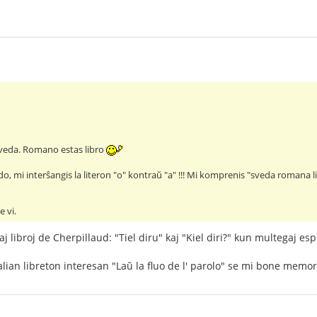
sveda. Romano estas libro
, mi interŝangis la literon "o" kontraŭ "a" !!! Mi komprenis "sveda romana li
 vi.
j libroj de Cherpillaud: "Tiel diru" kaj "Kiel diri?" kun multegaj e
lian libreton interesan "Laŭ la fluo de l' parolo" se mi bone memoras