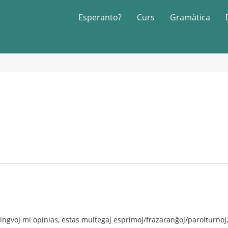
Esperanto?
Curs
Gramàtica
j lingvoj mi opinias, estas multegaj esprimoj/frazaranĝoj/parolturnoj