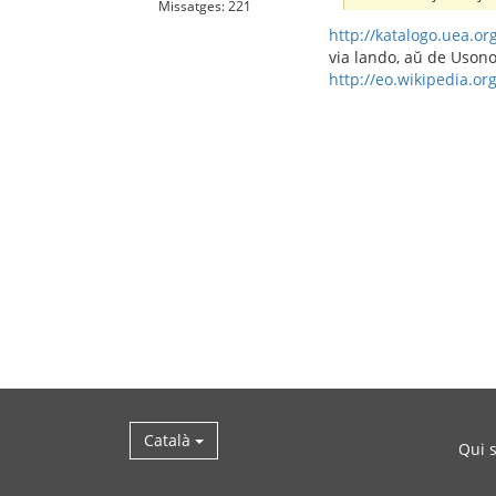
Missatges: 221
http://katalogo.uea.or
via lando, aŭ de Usono
http://eo.wikipedia.or
Català
Qui 