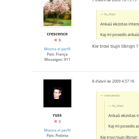
le_chaz:
Ankaŭ ekzistas interes
crescence
Kaj mi posedis ankaŭ 
9
Kie trovi tiujn librojn
Mostra el perfil
País: França
Missatges: 911
8 d’abril de 2009 4.57.16
crescence:
le_chaz:
russ
Ankaŭ ekzistas in
3
Kaj mi posedis an
Mostra el perfil
País: Polònia
Kie trovi tiujn libroj