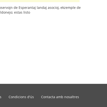
broservojn de Esperantaj landaj asocioj, ekzemple de
eldonejo; estas listo
s
Condicions d'ús
Contacta amb nosaltres