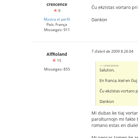
crescence
Ĉu ekzistas vortaro pri 
9
Mostra el perfil
Dankon
País: França
Missatges: 911
7 d’abril de 2009 8.26.04
AlfRoland
15
crescence:
Missatges: 855
Saluton,
En franca, kiel en ĉi
Ĉu ekzistas vortaro pr
Dankon
Mi dubas ke tiaj vorta
parolturnojn mi fakte 
romano estas en dialek
Mi pensas tamen ke amb