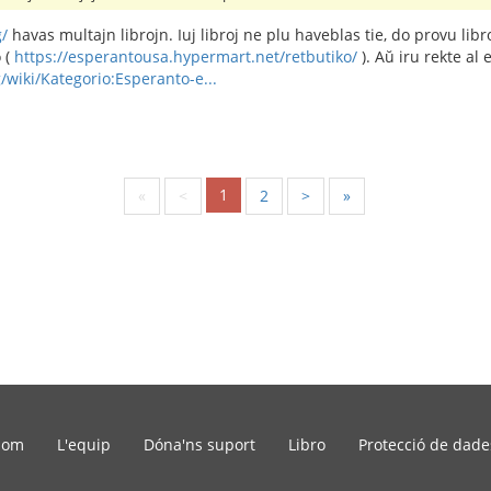
g/
havas multajn librojn. Iuj libroj ne plu haveblas tie, do provu li
 (
https://esperantousa.hypermart.net/retbutiko/
). Aŭ iru rekte al 
g/wiki/Kategorio:Esperanto-e...
1
«
<
2
>
»
som
L'equip
Dóna'ns suport
Libro
Protecció de dade