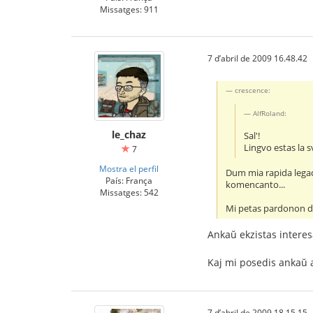
Missatges: 911
7 d’abril de 2009 16.48.42
crescence:
AlfRoland:
le_chaz
Sal'!
Lingvo estas la 
7
Mostra el perfil
Dum mia rapida legado
País: França
komencanto...
Missatges: 542
Mi petas pardonon de
Ankaŭ ekzistas interesa
Kaj mi posedis ankaŭ a
7 d’abril de 2009 18.15.15