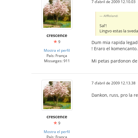
7 d’abril de 2009 12.10.03
AlfRoland:
Sal'!
Lingvo estas la sved
crescence
9
Dum mia rapida legado,
! Eraro el komencanto.
Mostra el perfil
País: França
Mi petas pardonon de 
Missatges: 911
7 d’abril de 2009 12.13.38
Dankon, russ, pro la re
crescence
9
Mostra el perfil
País: França