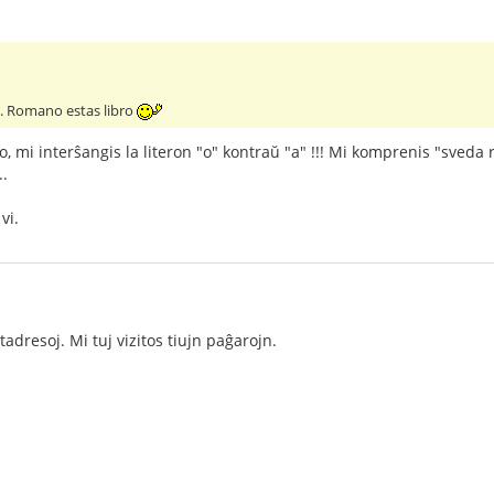
a. Romano estas libro
 mi interŝangis la literon "o" kontraŭ "a" !!! Mi komprenis "sveda 
..
vi.
tadresoj. Mi tuj vizitos tiujn paĝarojn.