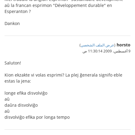
aŭ la francan esprimon "Développement durable" en
Esperanton ?
Dankon
horsto
(
عرض الملف الشخصي
)
9 أغسطس، 2009 11:30:14 ص
Saluton!
Kion ekzakte vi volas esprimi? La plej ĝenerala signifo eble
estas la jena:
longe efika disvolviĝo
aŭ
daŭra disvolviĝo
aŭ
disvolviĝo efika por longa tempo