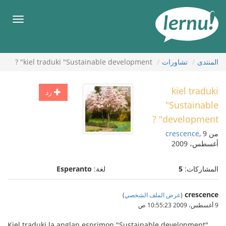
لى
لمحتويات
قائمة
طعام
المنتدى
تشاورات
kiel traduki "Sustainable development" ?
kiel traduki
رد
"Sustainable
development" ?
من
, 9
crescence
أغسطس، 2009
المشاركات:
5
لغة:
Esperanto
crescence
(
عرض الملف الشخصي
)
9 أغسطس، 2009 10:55:23 ص
Kiel traduki la anglan esprimon "Sustainable development"