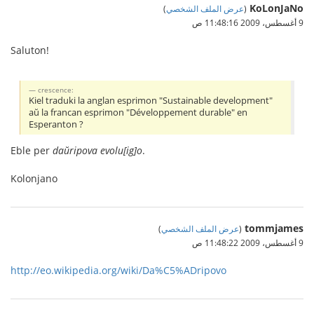
KoLonJaNo
(
عرض الملف الشخصي
)
9 أغسطس، 2009 11:48:16 ص
Saluton!
crescence:
Kiel traduki la anglan esprimon "Sustainable development"
aŭ la francan esprimon "Développement durable" en
Esperanton ?
Eble per
daŭripova evolu[ig]o
.
Kolonjano
tommjames
(
عرض الملف الشخصي
)
9 أغسطس، 2009 11:48:22 ص
http://eo.wikipedia.org/wiki/Da%C5%ADripovo