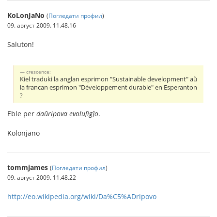
KoLonJaNo
(
Погледати профил
)
09. август 2009. 11.48.16
Saluton!
crescence:
Kiel traduki la anglan esprimon "Sustainable development" aŭ
la francan esprimon "Développement durable" en Esperanton
?
Eble per
daŭripova evolu[ig]o
.
Kolonjano
tommjames
(
Погледати профил
)
09. август 2009. 11.48.22
http://eo.wikipedia.org/wiki/Da%C5%ADripovo