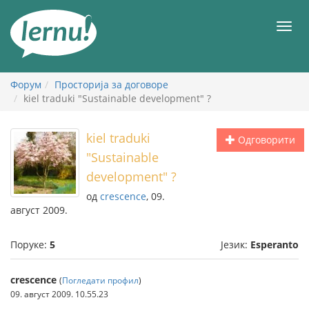
У
садржају
Мен
Форум
Просторија за договоре
kiel traduki "Sustainable development" ?
kiel traduki
Одговорити
"Sustainable
development" ?
од
crescence
, 09.
август 2009.
Поруке:
5
Језик:
Esperanto
crescence
(
Погледати профил
)
09. август 2009. 10.55.23