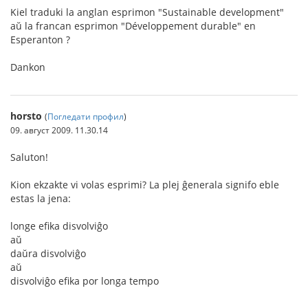
Kiel traduki la anglan esprimon "Sustainable development"
aŭ la francan esprimon "Développement durable" en
Esperanton ?
Dankon
horsto
(
Погледати профил
)
09. август 2009. 11.30.14
Saluton!
Kion ekzakte vi volas esprimi? La plej ĝenerala signifo eble
estas la jena:
longe efika disvolviĝo
aŭ
daŭra disvolviĝo
aŭ
disvolviĝo efika por longa tempo