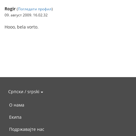
Rogir
(
Погледати профил
)
09. август 2009. 16.02.32
Hooo, bela vorto.
Српски / srpski
О нама
Екипа
Подржавајте нас