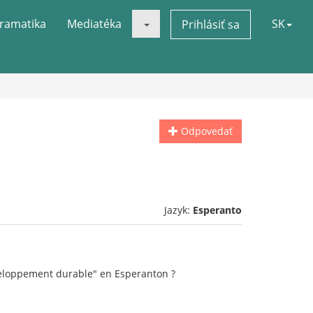
ramatika
Mediatéka
SK
Prihlásiť sa
Odpovedať
Jazyk:
Esperanto
veloppement durable" en Esperanton ?