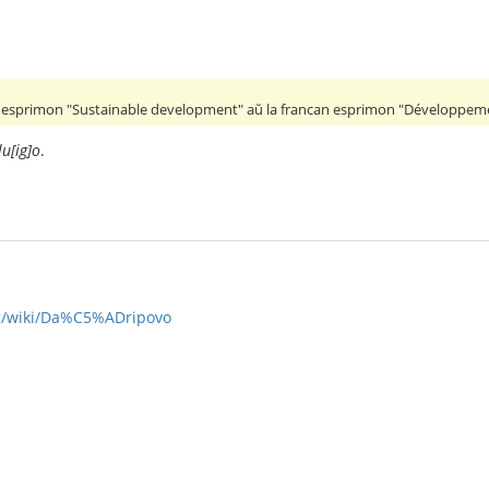
an esprimon "Sustainable development" aŭ la francan esprimon "Développem
u[ig]o
.
rg/wiki/Da%C5%ADripovo