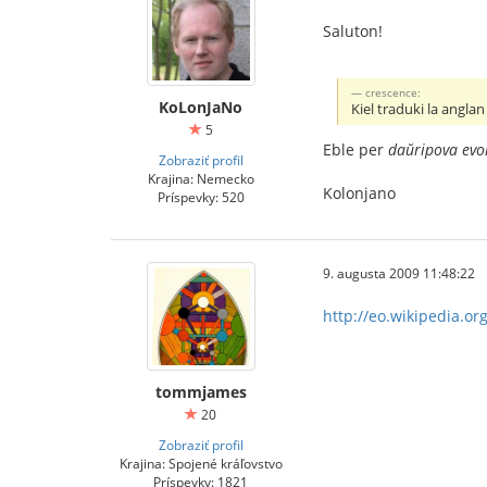
Saluton!
crescence:
KoLonJaNo
Kiel traduki la angl
5
Eble per
daŭripova evol
Zobraziť profil
Krajina: Nemecko
Kolonjano
Príspevky: 520
9. augusta 2009 11:48:22
http://eo.wikipedia.o
tommjames
20
Zobraziť profil
Krajina: Spojené kráľovstvo
Príspevky: 1821