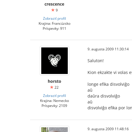
crescence
9
Zobraziť profil
Krajina: Francúzsko
Príspevky: 911
9. augusta 2009 11:30:14
Saluton!
Kion ekzakte vi volas e
horsto
longe efika disvolviĝo
22
aŭ
Zobraziť profil
daŭra disvolviĝo
Krajina: Nemecko
aŭ
Príspevky: 2109
disvolviĝo efika por l
9. augusta 2009 11:48:16