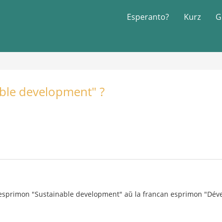
Esperanto?
Kurz
G
able development" ?
n esprimon "Sustainable development" aŭ la francan esprimon "Dé