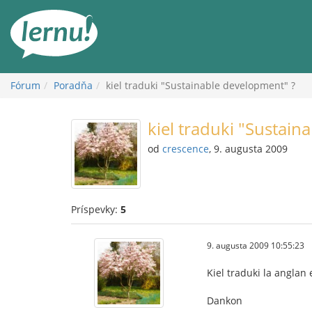
Späť
na
obsah
Fórum
Poradňa
kiel traduki "Sustainable development" ?
kiel traduki "Sustain
od
crescence
, 9. augusta 2009
Príspevky:
5
9. augusta 2009 10:55:23
Kiel traduki la angla
Dankon