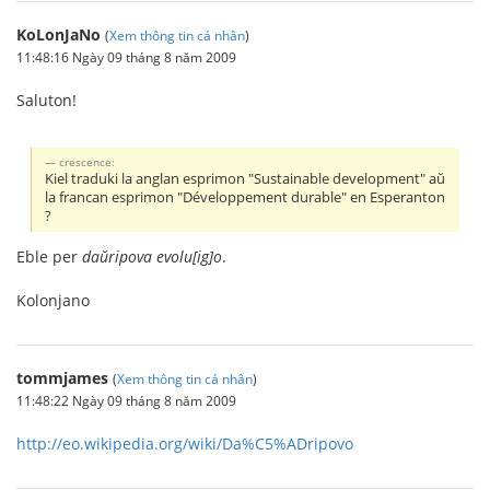
KoLonJaNo
(
Xem thông tin cá nhân
)
11:48:16 Ngày 09 tháng 8 năm 2009
Saluton!
crescence:
Kiel traduki la anglan esprimon "Sustainable development" aŭ
la francan esprimon "Développement durable" en Esperanton
?
Eble per
daŭripova evolu[ig]o
.
Kolonjano
tommjames
(
Xem thông tin cá nhân
)
11:48:22 Ngày 09 tháng 8 năm 2009
http://eo.wikipedia.org/wiki/Da%C5%ADripovo