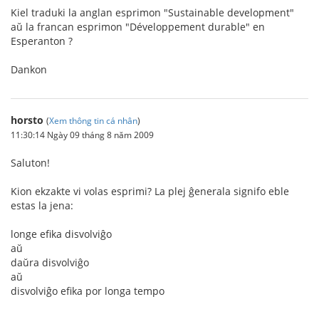
Kiel traduki la anglan esprimon "Sustainable development"
aŭ la francan esprimon "Développement durable" en
Esperanton ?
Dankon
horsto
(
Xem thông tin cá nhân
)
11:30:14 Ngày 09 tháng 8 năm 2009
Saluton!
Kion ekzakte vi volas esprimi? La plej ĝenerala signifo eble
estas la jena:
longe efika disvolviĝo
aŭ
daŭra disvolviĝo
aŭ
disvolviĝo efika por longa tempo