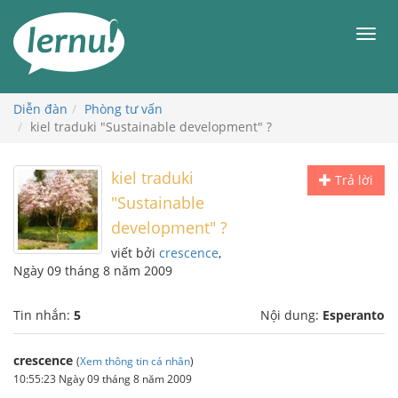
Đi
đến
Men
phần
nội
dung
Diễn đàn
Phòng tư vấn
kiel traduki "Sustainable development" ?
kiel traduki
Trả lời
"Sustainable
development" ?
viết bởi
crescence
,
Ngày 09 tháng 8 năm 2009
Tin nhắn:
5
Nội dung:
Esperanto
crescence
(
Xem thông tin cá nhân
)
10:55:23 Ngày 09 tháng 8 năm 2009