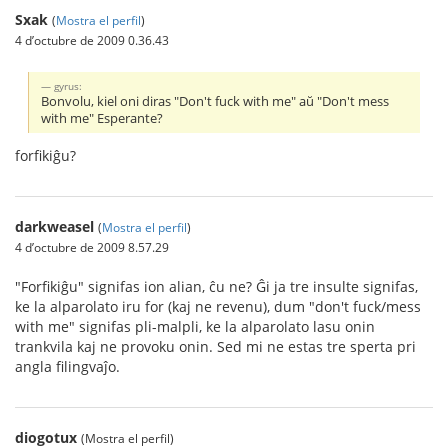
Sxak
(
Mostra el perfil
)
4 d’octubre de 2009 0.36.43
gyrus:
Bonvolu, kiel oni diras "Don't fuck with me" aŭ "Don't mess
with me" Esperante?
forfikiĝu?
darkweasel
(
Mostra el perfil
)
4 d’octubre de 2009 8.57.29
"Forfikiĝu" signifas ion alian, ĉu ne? Ĝi ja tre insulte signifas,
ke la alparolato iru for (kaj ne revenu), dum "don't fuck/mess
with me" signifas pli-malpli, ke la alparolato lasu onin
trankvila kaj ne provoku onin. Sed mi ne estas tre sperta pri
angla filingvaĵo.
diogotux
(Mostra el perfil)