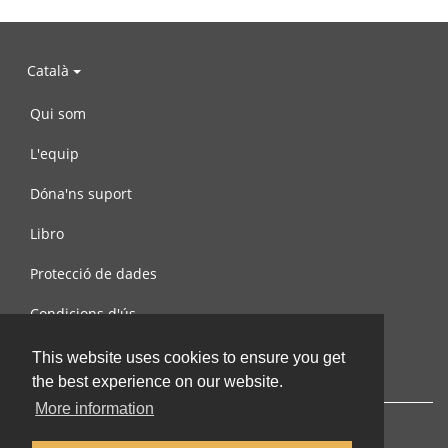
Català
Qui som
L'equip
Dóna'ns suport
Libro
Protecció de dades
Condicions d'ús
Contacta amb nosaltres
This website uses cookies to ensure you get
the best experience on our website.
More information