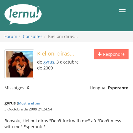
Al
contingut
Men
Fòrum
Consultes
Kiel oni diras...
Kiel oni diras...
Respondre
de
gyrus
, 3 d’octubre
de 2009
Missatges:
6
Llengua:
Esperanto
gyrus
(
Mostra el perfil
)
3 d’octubre de 2009 21.24.54
Bonvolu, kiel oni diras "Don't fuck with me" aŭ "Don't mess
with me" Esperante?