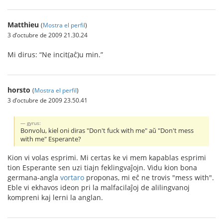
Matthieu
(
Mostra el perfil
)
3 d’octubre de 2009 21.30.24
Mi dirus: “Ne incit(aĉ)u min.”
horsto
(
Mostra el perfil
)
3 d’octubre de 2009 23.50.41
gyrus:
Bonvolu, kiel oni diras "Don't fuck with me" aŭ "Don't mess
with me" Esperante?
Kion vi volas esprimi. Mi certas ke vi mem kapablas esprimi
tion Esperante sen uzi tiajn feklingvaĵojn. Vidu kion bona
germana-angla
vortaro
proponas, mi eĉ ne trovis "mess with".
Eble vi ekhavos ideon pri la malfacilaĵoj de alilingvanoj
kompreni kaj lerni la anglan.