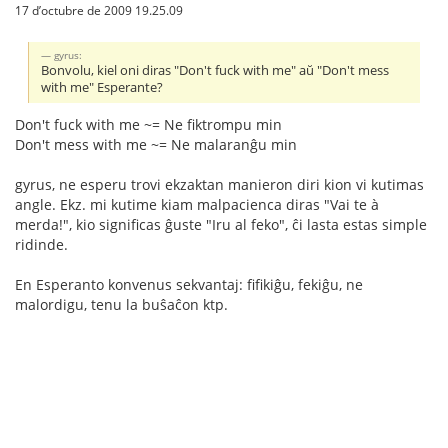
17 d’octubre de 2009 19.25.09
gyrus:
Bonvolu, kiel oni diras "Don't fuck with me" aŭ "Don't mess
with me" Esperante?
Don't fuck with me ~= Ne fiktrompu min
Don't mess with me ~= Ne malaranĝu min
gyrus, ne esperu trovi ekzaktan manieron diri kion vi kutimas
angle. Ekz. mi kutime kiam malpacienca diras "Vai te à
merda!", kio significas ĝuste "Iru al feko", ĉi lasta estas simple
ridinde.
En Esperanto konvenus sekvantaj: fifikiĝu, fekiĝu, ne
malordigu, tenu la buŝaĉon ktp.