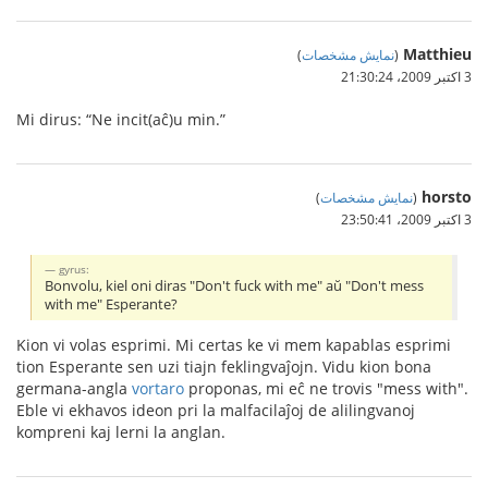
Matthieu
(
نمایش مشخصات
)
3 اکتبر 2009،‏ 21:30:24
Mi dirus: “Ne incit(aĉ)u min.”
horsto
(
نمایش مشخصات
)
3 اکتبر 2009،‏ 23:50:41
gyrus:
Bonvolu, kiel oni diras "Don't fuck with me" aŭ "Don't mess
with me" Esperante?
Kion vi volas esprimi. Mi certas ke vi mem kapablas esprimi
tion Esperante sen uzi tiajn feklingvaĵojn. Vidu kion bona
germana-angla
vortaro
proponas, mi eĉ ne trovis "mess with".
Eble vi ekhavos ideon pri la malfacilaĵoj de alilingvanoj
kompreni kaj lerni la anglan.