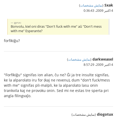
Sxak
(
نمایش مشخصات
)
4 اکتبر 2009،‏ 0:36:43
gyrus:
Bonvolu, kiel oni diras "Don't fuck with me" aŭ "Don't mess
with me" Esperante?
forfikiĝu?
darkweasel
(
نمایش مشخصات
)
4 اکتبر 2009،‏ 8:57:29
"Forfikiĝu" signifas ion alian, ĉu ne? Ĝi ja tre insulte signifas,
ke la alparolato iru for (kaj ne revenu), dum "don't fuck/mess
with me" signifas pli-malpli, ke la alparolato lasu onin
trankvila kaj ne provoku onin. Sed mi ne estas tre sperta pri
angla filingvaĵo.
diogotux
(نمایش مشخصات)