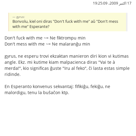
17 اکتبر 2009،‏ 19:25:09
gyrus:
Bonvolu, kiel oni diras "Don't fuck with me" aŭ "Don't mess
with me" Esperante?
Don't fuck with me ~= Ne fiktrompu min
Don't mess with me ~= Ne malaranĝu min
gyrus, ne esperu trovi ekzaktan manieron diri kion vi kutimas
angle. Ekz. mi kutime kiam malpacienca diras "Vai te à
merda!", kio significas ĝuste "Iru al feko", ĉi lasta estas simple
ridinde.
En Esperanto konvenus sekvantaj: fifikiĝu, fekiĝu, ne
malordigu, tenu la buŝaĉon ktp.