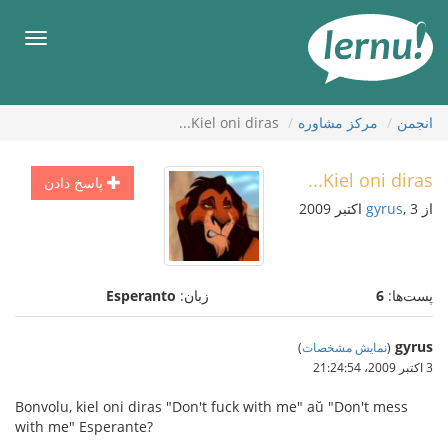
رود
ه
فهرس
حتوا
انجمن
مركز مشاوره
Kiel oni diras...
Kiel oni diras...
پاسخ دادن
از
, 3 اکتبر 2009
gyrus
پست‌ها:
6
زبان:
Esperanto
gyrus
(
نمایش مشخصات
)
3 اکتبر 2009،‏ 21:24:54
Bonvolu, kiel oni diras "Don't fuck with me" aŭ "Don't mess
with me" Esperante?