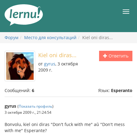
К
содержанию
Мен
Форум
Место для консультаций
Kiel oni diras...
Kiel oni diras...
Ответить
от
gyrus
, 3 октября
2009 г.
Сообщений:
6
Язык:
Esperanto
gyrus
(
Показать профиль
)
3 октября 2009 г., 21:24:54
Bonvolu, kiel oni diras "Don't fuck with me" aŭ "Don't mess
with me" Esperante?