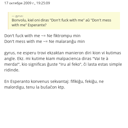
17 октября 2009 г., 19:25:09
gyrus:
Bonvolu, kiel oni diras "Don't fuck with me" aŭ "Don't mess
with me" Esperante?
Don't fuck with me ~= Ne fiktrompu min
Don't mess with me ~= Ne malaranĝu min
gyrus, ne esperu trovi ekzaktan manieron diri kion vi kutimas
angle. Ekz. mi kutime kiam malpacienca diras "Vai te à
merda!", kio significas ĝuste "Iru al feko", ĉi lasta estas simple
ridinde.
En Esperanto konvenus sekvantaj: fifikiĝu, fekiĝu, ne
malordigu, tenu la buŝaĉon ktp.