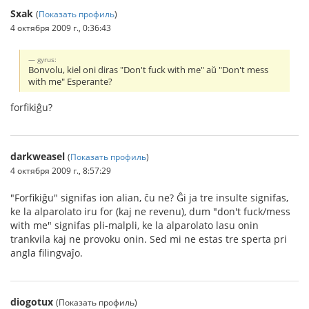
Sxak
(
Показать профиль
)
4 октября 2009 г., 0:36:43
gyrus:
Bonvolu, kiel oni diras "Don't fuck with me" aŭ "Don't mess
with me" Esperante?
forfikiĝu?
darkweasel
(
Показать профиль
)
4 октября 2009 г., 8:57:29
"Forfikiĝu" signifas ion alian, ĉu ne? Ĝi ja tre insulte signifas,
ke la alparolato iru for (kaj ne revenu), dum "don't fuck/mess
with me" signifas pli-malpli, ke la alparolato lasu onin
trankvila kaj ne provoku onin. Sed mi ne estas tre sperta pri
angla filingvaĵo.
diogotux
(Показать профиль)