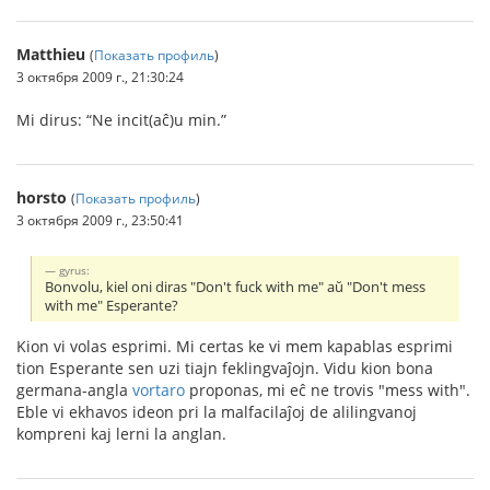
Matthieu
(
Показать профиль
)
3 октября 2009 г., 21:30:24
Mi dirus: “Ne incit(aĉ)u min.”
horsto
(
Показать профиль
)
3 октября 2009 г., 23:50:41
gyrus:
Bonvolu, kiel oni diras "Don't fuck with me" aŭ "Don't mess
with me" Esperante?
Kion vi volas esprimi. Mi certas ke vi mem kapablas esprimi
tion Esperante sen uzi tiajn feklingvaĵojn. Vidu kion bona
germana-angla
vortaro
proponas, mi eĉ ne trovis "mess with".
Eble vi ekhavos ideon pri la malfacilaĵoj de alilingvanoj
kompreni kaj lerni la anglan.