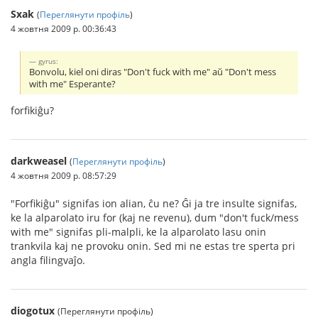
Sxak
(
Переглянути профіль
)
4 жовтня 2009 р. 00:36:43
gyrus:
Bonvolu, kiel oni diras "Don't fuck with me" aŭ "Don't mess
with me" Esperante?
forfikiĝu?
darkweasel
(
Переглянути профіль
)
4 жовтня 2009 р. 08:57:29
"Forfikiĝu" signifas ion alian, ĉu ne? Ĝi ja tre insulte signifas,
ke la alparolato iru for (kaj ne revenu), dum "don't fuck/mess
with me" signifas pli-malpli, ke la alparolato lasu onin
trankvila kaj ne provoku onin. Sed mi ne estas tre sperta pri
angla filingvaĵo.
diogotux
(Переглянути профіль)