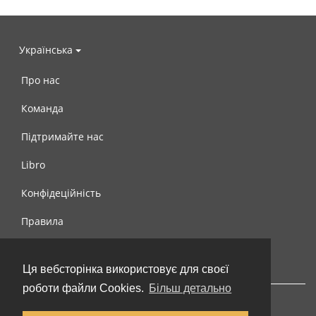
Українська
Про нас
Команда
Підтримайте нас
Libro
Конфідеційність
Правила
Контакти
Ця вебсторінка використовує для своєї
роботи файли Cookies.
Більш детально