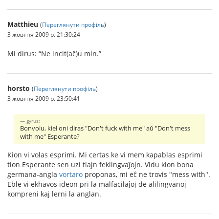
Matthieu
(
Переглянути профіль
)
3 жовтня 2009 р. 21:30:24
Mi dirus: “Ne incit(aĉ)u min.”
horsto
(
Переглянути профіль
)
3 жовтня 2009 р. 23:50:41
gyrus:
Bonvolu, kiel oni diras "Don't fuck with me" aŭ "Don't mess
with me" Esperante?
Kion vi volas esprimi. Mi certas ke vi mem kapablas esprimi
tion Esperante sen uzi tiajn feklingvaĵojn. Vidu kion bona
germana-angla
vortaro
proponas, mi eĉ ne trovis "mess with".
Eble vi ekhavos ideon pri la malfacilaĵoj de alilingvanoj
kompreni kaj lerni la anglan.