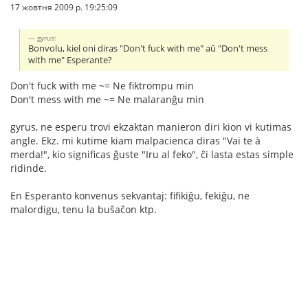
17 жовтня 2009 р. 19:25:09
gyrus:
Bonvolu, kiel oni diras "Don't fuck with me" aŭ "Don't mess
with me" Esperante?
Don't fuck with me ~= Ne fiktrompu min
Don't mess with me ~= Ne malaranĝu min
gyrus, ne esperu trovi ekzaktan manieron diri kion vi kutimas
angle. Ekz. mi kutime kiam malpacienca diras "Vai te à
merda!", kio significas ĝuste "Iru al feko", ĉi lasta estas simple
ridinde.
En Esperanto konvenus sekvantaj: fifikiĝu, fekiĝu, ne
malordigu, tenu la buŝaĉon ktp.