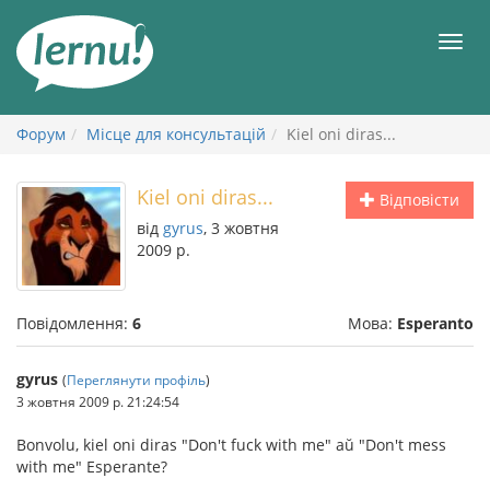
До
змісту
Мен
Форум
Місце для консультацій
Kiel oni diras...
Kiel oni diras...
Відповісти
від
gyrus
, 3 жовтня
2009 р.
Повідомлення:
6
Мова:
Esperanto
gyrus
(
Переглянути профіль
)
3 жовтня 2009 р. 21:24:54
Bonvolu, kiel oni diras "Don't fuck with me" aŭ "Don't mess
with me" Esperante?