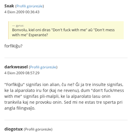
Sxak
(
Profili görüntüle
)
4 Ekim 2009 00:36:43
gyrus:
Bonvolu, kiel oni diras "Don't fuck with me" aŭ "Don't mess
with me" Esperante?
forfikiĝu?
darkweasel
(
Profili görüntüle
)
4 Ekim 2009 08:57:29
"Forfikiĝu" signifas ion alian, ĉu ne? Ĝi ja tre insulte signifas,
ke la alparolato iru for (kaj ne revenu), dum "don't fuck/mess
with me" signifas pli-malpli, ke la alparolato lasu onin
trankvila kaj ne provoku onin. Sed mi ne estas tre sperta pri
angla filingvaĵo.
diogotux
(Profili görüntüle)