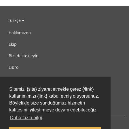
Türkçe
Hakkımızda
Ekip
Bizi destekleyin
Libro
Gizlilik Politikası
Sitemizi {site} ziyaret etmekle çerez {/link}
Kullanım Koşulları
kullanımımızı {link} kabul etmiş oluyorsunuz.
Bize ulaşın
Böylelikle size sunduğumuz hizmetin
kalitesini iyileştirmeye devam edebileceğiz.
Daha fazla bilgi