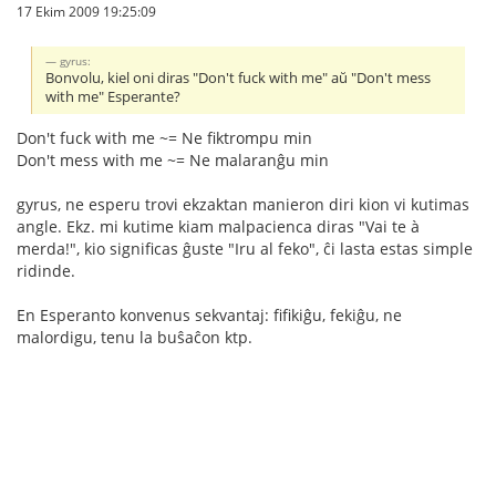
17 Ekim 2009 19:25:09
gyrus:
Bonvolu, kiel oni diras "Don't fuck with me" aŭ "Don't mess
with me" Esperante?
Don't fuck with me ~= Ne fiktrompu min
Don't mess with me ~= Ne malaranĝu min
gyrus, ne esperu trovi ekzaktan manieron diri kion vi kutimas
angle. Ekz. mi kutime kiam malpacienca diras "Vai te à
merda!", kio significas ĝuste "Iru al feko", ĉi lasta estas simple
ridinde.
En Esperanto konvenus sekvantaj: fifikiĝu, fekiĝu, ne
malordigu, tenu la buŝaĉon ktp.