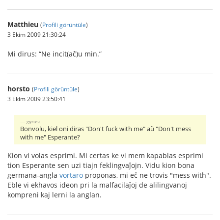
Matthieu
(
Profili görüntüle
)
3 Ekim 2009 21:30:24
Mi dirus: “Ne incit(aĉ)u min.”
horsto
(
Profili görüntüle
)
3 Ekim 2009 23:50:41
gyrus:
Bonvolu, kiel oni diras "Don't fuck with me" aŭ "Don't mess
with me" Esperante?
Kion vi volas esprimi. Mi certas ke vi mem kapablas esprimi
tion Esperante sen uzi tiajn feklingvaĵojn. Vidu kion bona
germana-angla
vortaro
proponas, mi eĉ ne trovis "mess with".
Eble vi ekhavos ideon pri la malfacilaĵoj de alilingvanoj
kompreni kaj lerni la anglan.