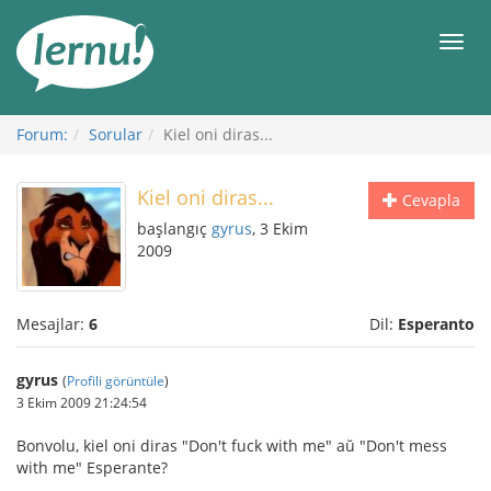
İçerik
Görüntüleme
Men
Forum:
Sorular
Kiel oni diras...
Kiel oni diras...
Cevapla
başlangıç
gyrus
, 3 Ekim
2009
Mesajlar:
6
Dil:
Esperanto
gyrus
(
Profili görüntüle
)
3 Ekim 2009 21:24:54
Bonvolu, kiel oni diras "Don't fuck with me" aŭ "Don't mess
with me" Esperante?