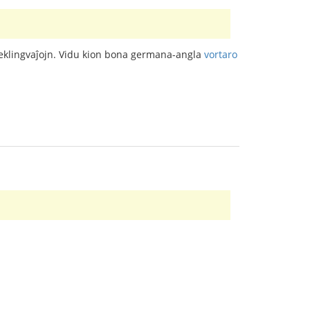
 feklingvaĵojn. Vidu kion bona germana-angla
vortaro