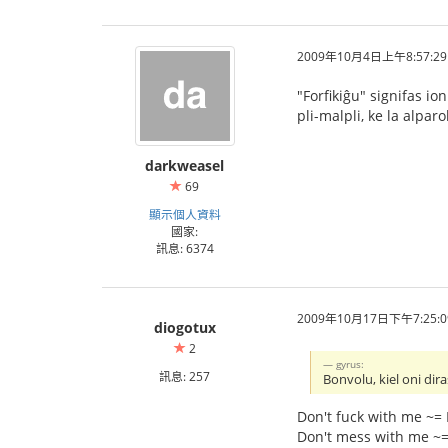
2009年10月4日上午8:57:29
"Forfikiĝu" signifas io
pli-malpli, ke la alpar
darkweasel
69
顯示個人資料
國家:
訊息: 6374
2009年10月17日下午7:25:0
diogotux
2
gyrus:
訊息: 257
Bonvolu, kiel oni di
Don't fuck with me ~=
Don't mess with me ~