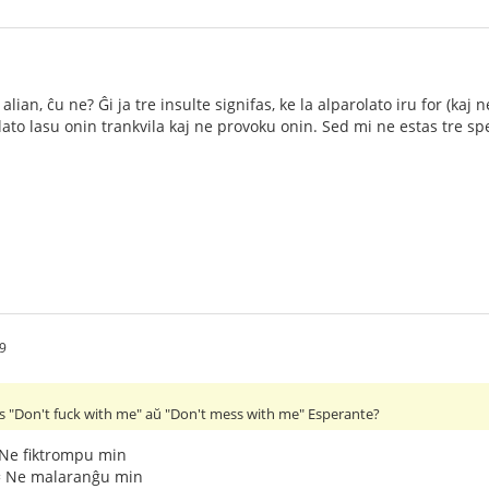
n alian, ĉu ne? Ĝi ja tre insulte signifas, ke la alparolato iru for (k
olato lasu onin trankvila kaj ne provoku onin. Sed mi ne estas tre spe
9
ras "Don't fuck with me" aŭ "Don't mess with me" Esperante?
 Ne fiktrompu min
= Ne malaranĝu min