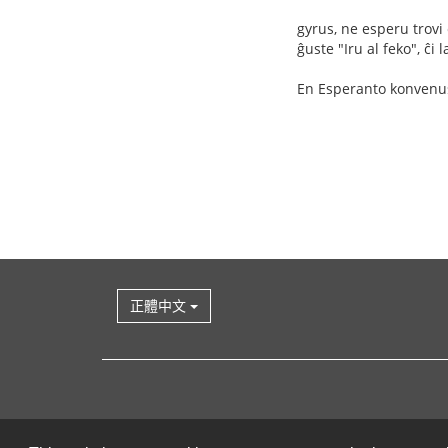
gyrus, ne esperu trovi
ĝuste "Iru al feko", ĉi 
En Esperanto konvenus 
正體中文