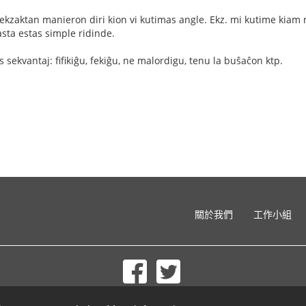
 ekzaktan manieron diri kion vi kutimas angle. Ekz. mi kutime kiam m
lasta estas simple ridinde.
sekvantaj: fifikiĝu, fekiĝu, ne malordigu, tenu la buŝaĉon ktp.
關於我們
工作小組
© 2002-2026 lernu.net |
Impressum