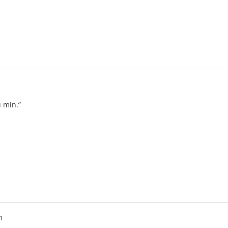
u min.”
1