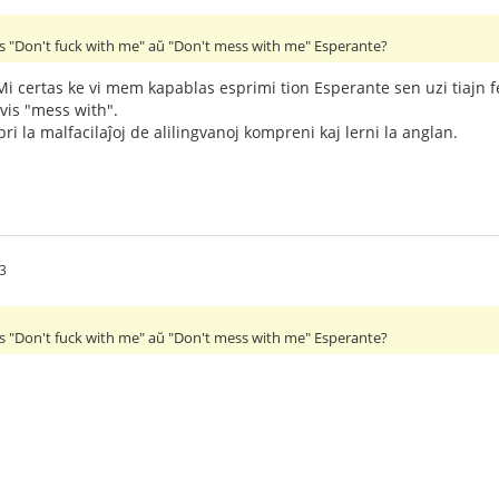
ras "Don't fuck with me" aŭ "Don't mess with me" Esperante?
 Mi certas ke vi mem kapablas esprimi tion Esperante sen uzi tiajn
vis "mess with".
ri la malfacilaĵoj de alilingvanoj kompreni kaj lerni la anglan.
3
ras "Don't fuck with me" aŭ "Don't mess with me" Esperante?