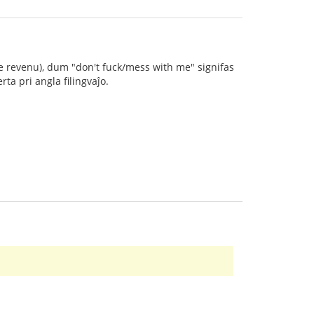
aj ne revenu), dum "don't fuck/mess with me" signifas
rta pri angla filingvaĵo.