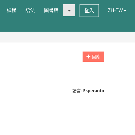
課程
語法
圖書館
ZH-TW
登入
回應
語言:
Esperanto