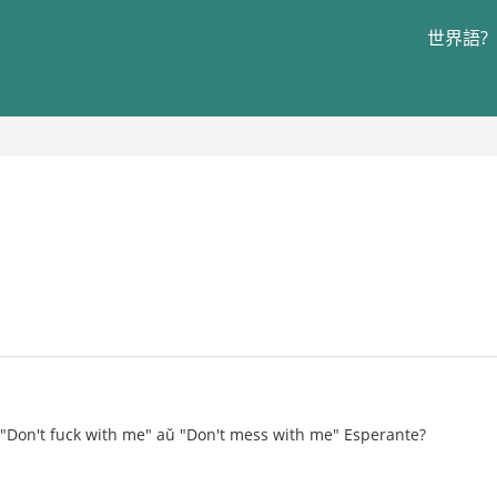
世界語?
s "Don't fuck with me" aŭ "Don't mess with me" Esperante?