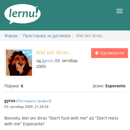
У
садржају
Мен
Форум
Просторија за договоре
Kiel oni diras...
Kiel oni diras...
Одговорити
од
gyrus
, 03. октобар
2009.
Поруке:
6
Језик:
Esperanto
gyrus
(
Погледати профил
)
03. октобар 2009. 21.24.54
Bonvolu, kiel oni diras "Don't fuck with me" aŭ "Don't mess
with me" Esperante?