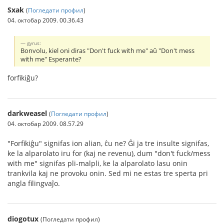
Sxak
(
Погледати профил
)
04. октобар 2009. 00.36.43
gyrus:
Bonvolu, kiel oni diras "Don't fuck with me" aŭ "Don't mess
with me" Esperante?
forfikiĝu?
darkweasel
(
Погледати профил
)
04. октобар 2009. 08.57.29
"Forfikiĝu" signifas ion alian, ĉu ne? Ĝi ja tre insulte signifas,
ke la alparolato iru for (kaj ne revenu), dum "don't fuck/mess
with me" signifas pli-malpli, ke la alparolato lasu onin
trankvila kaj ne provoku onin. Sed mi ne estas tre sperta pri
angla filingvaĵo.
diogotux
(Погледати профил)