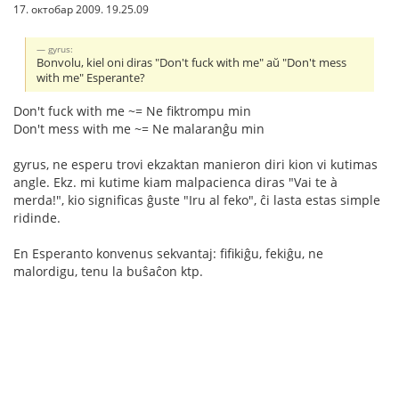
17. октобар 2009. 19.25.09
gyrus:
Bonvolu, kiel oni diras "Don't fuck with me" aŭ "Don't mess
with me" Esperante?
Don't fuck with me ~= Ne fiktrompu min
Don't mess with me ~= Ne malaranĝu min
gyrus, ne esperu trovi ekzaktan manieron diri kion vi kutimas
angle. Ekz. mi kutime kiam malpacienca diras "Vai te à
merda!", kio significas ĝuste "Iru al feko", ĉi lasta estas simple
ridinde.
En Esperanto konvenus sekvantaj: fifikiĝu, fekiĝu, ne
malordigu, tenu la buŝaĉon ktp.