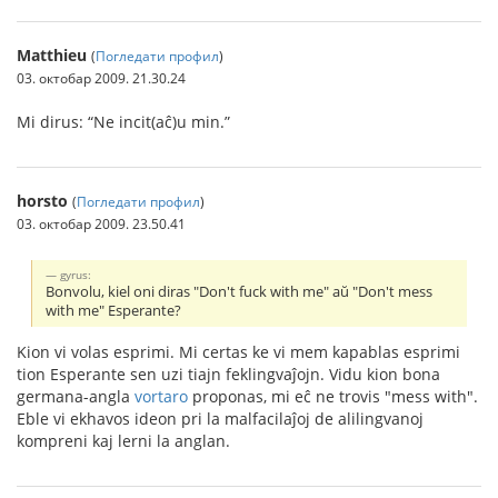
Matthieu
(
Погледати профил
)
03. октобар 2009. 21.30.24
Mi dirus: “Ne incit(aĉ)u min.”
horsto
(
Погледати профил
)
03. октобар 2009. 23.50.41
gyrus:
Bonvolu, kiel oni diras "Don't fuck with me" aŭ "Don't mess
with me" Esperante?
Kion vi volas esprimi. Mi certas ke vi mem kapablas esprimi
tion Esperante sen uzi tiajn feklingvaĵojn. Vidu kion bona
germana-angla
vortaro
proponas, mi eĉ ne trovis "mess with".
Eble vi ekhavos ideon pri la malfacilaĵoj de alilingvanoj
kompreni kaj lerni la anglan.