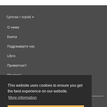
Српски / srpski
О нама
Екипа
Подржавајте нас
Libro
Приватност
Правила
Контактирајте нас
This website uses cookies to ensure you get
the best experience on our website.
More information