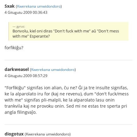
Sxak
(
Kwerekana umwidondoro
)
4 Gitugutu 2009 00:36:43
gyrus:
Bonvolu, kiel oni diras "Don't fuck with me" aŭ "Don't mess
with me" Esperante?
forfikiĝu?
darkweasel
(
Kwerekana umwidondoro
)
4 Gitugutu 2009 08:57:29
"Forfikiĝu" signifas ion alian, ĉu ne? Ĝi ja tre insulte signifas,
ke la alparolato iru for (kaj ne revenu), dum "don't fuck/mess
with me" signifas pli-malpli, ke la alparolato lasu onin
trankvila kaj ne provoku onin. Sed mi ne estas tre sperta pri
angla filingvaĵo.
diogotux
(Kwerekana umwidondoro)