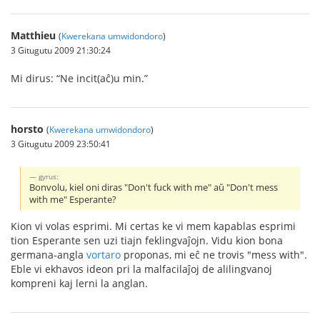
Matthieu
(
Kwerekana umwidondoro
)
3 Gitugutu 2009 21:30:24
Mi dirus: “Ne incit(aĉ)u min.”
horsto
(
Kwerekana umwidondoro
)
3 Gitugutu 2009 23:50:41
gyrus:
Bonvolu, kiel oni diras "Don't fuck with me" aŭ "Don't mess
with me" Esperante?
Kion vi volas esprimi. Mi certas ke vi mem kapablas esprimi
tion Esperante sen uzi tiajn feklingvaĵojn. Vidu kion bona
germana-angla
vortaro
proponas, mi eĉ ne trovis "mess with".
Eble vi ekhavos ideon pri la malfacilaĵoj de alilingvanoj
kompreni kaj lerni la anglan.