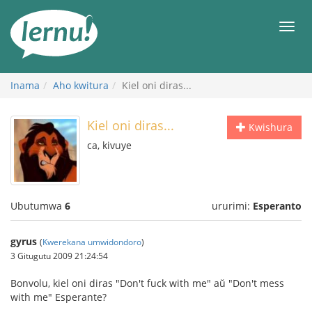
Ku
rupapuro
Urut
rw'ibirimwo
Inama
Aho kwitura
Kiel oni diras...
Kiel oni diras...
Kwishura
ca, kivuye
Ubutumwa
6
ururimi:
Esperanto
gyrus
(
Kwerekana umwidondoro
)
3 Gitugutu 2009 21:24:54
Bonvolu, kiel oni diras "Don't fuck with me" aŭ "Don't mess
with me" Esperante?