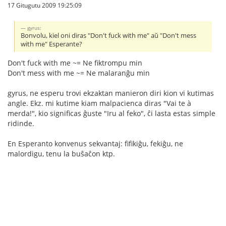
17 Gitugutu 2009 19:25:09
gyrus:
Bonvolu, kiel oni diras "Don't fuck with me" aŭ "Don't mess
with me" Esperante?
Don't fuck with me ~= Ne fiktrompu min
Don't mess with me ~= Ne malaranĝu min
gyrus, ne esperu trovi ekzaktan manieron diri kion vi kutimas
angle. Ekz. mi kutime kiam malpacienca diras "Vai te à
merda!", kio significas ĝuste "Iru al feko", ĉi lasta estas simple
ridinde.
En Esperanto konvenus sekvantaj: fifikiĝu, fekiĝu, ne
malordigu, tenu la buŝaĉon ktp.