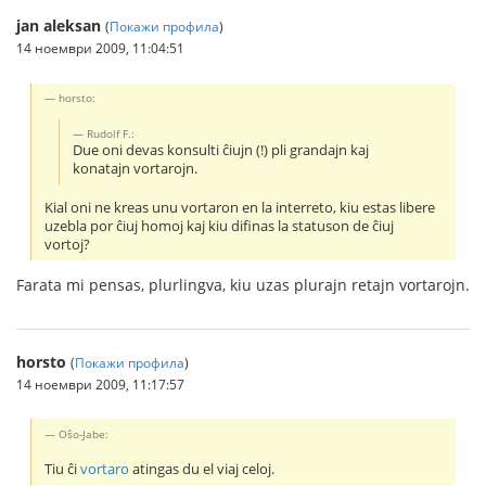
jan aleksan
(
Покажи профила
)
14 ноември 2009, 11:04:51
horsto:
Rudolf F.:
Due oni devas konsulti ĉiujn (!) pli grandajn kaj
konatajn vortarojn.
Kial oni ne kreas unu vortaron en la interreto, kiu estas libere
uzebla por ĉiuj homoj kaj kiu difinas la statuson de ĉiuj
vortoj?
Farata mi pensas, plurlingva, kiu uzas plurajn retajn vortarojn.
horsto
(
Покажи профила
)
14 ноември 2009, 11:17:57
Oŝo-Jabe:
Tiu ĉi
vortaro
atingas du el viaj celoj.