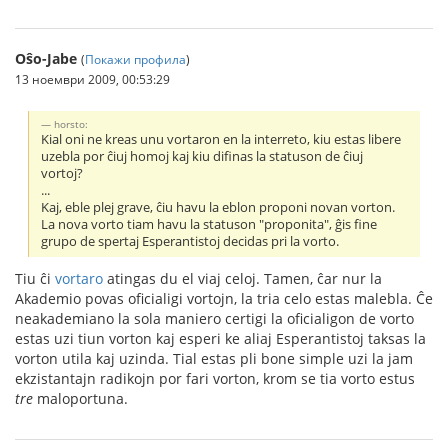
Oŝo-Jabe
(
Покажи профила
)
13 ноември 2009, 00:53:29
horsto:
Kial oni ne kreas unu vortaron en la interreto, kiu estas libere
uzebla por ĉiuj homoj kaj kiu difinas la statuson de ĉiuj
vortoj?
...
Kaj, eble plej grave, ĉiu havu la eblon proponi novan vorton.
La nova vorto tiam havu la statuson "proponita", ĝis fine
grupo de spertaj Esperantistoj decidas pri la vorto.
Tiu ĉi
vortaro
atingas du el viaj celoj. Tamen, ĉar nur la
Akademio povas oficialigi vortojn, la tria celo estas malebla. Ĉe
neakademiano la sola maniero certigi la oficialigon de vorto
estas uzi tiun vorton kaj esperi ke aliaj Esperantistoj taksas la
vorton utila kaj uzinda. Tial estas pli bone simple uzi la jam
ekzistantajn radikojn por fari vorton, krom se tia vorto estus
tre
maloportuna.