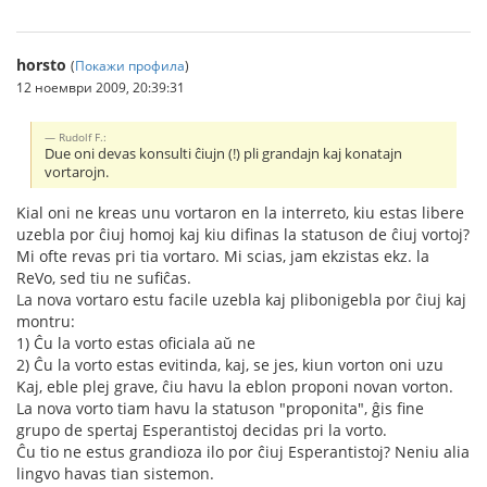
horsto
(
Покажи профила
)
12 ноември 2009, 20:39:31
Rudolf F.:
Due oni devas konsulti ĉiujn (!) pli grandajn kaj konatajn
vortarojn.
Kial oni ne kreas unu vortaron en la interreto, kiu estas libere
uzebla por ĉiuj homoj kaj kiu difinas la statuson de ĉiuj vortoj?
Mi ofte revas pri tia vortaro. Mi scias, jam ekzistas ekz. la
ReVo, sed tiu ne sufiĉas.
La nova vortaro estu facile uzebla kaj plibonigebla por ĉiuj kaj
montru:
1) Ĉu la vorto estas oficiala aŭ ne
2) Ĉu la vorto estas evitinda, kaj, se jes, kiun vorton oni uzu
Kaj, eble plej grave, ĉiu havu la eblon proponi novan vorton.
La nova vorto tiam havu la statuson "proponita", ĝis fine
grupo de spertaj Esperantistoj decidas pri la vorto.
Ĉu tio ne estus grandioza ilo por ĉiuj Esperantistoj? Neniu alia
lingvo havas tian sistemon.