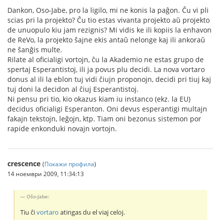
Dankon, Oso-Jabe, pro la ligilo, mi ne konis la paĝon. Ĉu vi pli
scias pri la projekto? Ĉu tio estas vivanta projekto aŭ projekto
de unuopulo kiu jam rezignis? Mi vidis ke ili kopiis la enhavon
de ReVo, la projekto ŝajne ekis antaŭ nelonge kaj ili ankoraŭ
ne ŝanĝis multe.
Rilate al oficialigi vortojn, ĉu la Akademio ne estas grupo de
spertaj Esperantistoj, ili ja povus plu decidi. La nova vortaro
donus al ili la eblon tuj vidi ĉiujn proponojn, decidi pri tiuj kaj
tuj doni la decidon al ĉiuj Esperantistoj.
Ni pensu pri tio, kio okazus kiam iu instanco (ekz. la EU)
decidus oficialigi Esperanton. Oni devus esperantigi multajn
fakajn tekstojn, leĝojn, ktp. Tiam oni bezonus sistemon por
rapide enkonduki novajn vortojn.
crescence
(
Покажи профила
)
14 ноември 2009, 11:34:13
Oŝo-Jabe:
Tiu ĉi
vortaro
atingas du el viaj celoj.