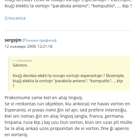
kiu(j) elektis la vortojn "parabola anteno", "komputilo", ... ktp ?
Crescence
sergejm
(
Покажи профила
)
12 ноември 2009, 12:21:18
crescence:
Saluton,
Kiu(j) decidas elekti la novajn vortojn esperantajn ? Ekzemple,
kiu(j) elektis la vortojn "parabola anteno", "komputilo", ... ktp
?
Proksimume same kiel en aliaj lingvoj.
Se vi renkontas iun objekton, kiu ankoraŭ ne havas vorton en
Esperanto, vi povas nomi ĝin iel ajn, sed prefere interesiĝu,
kiel oni nomas ĝin en aliaj lingvoj (angla, franca, germana,
hispana, rusa ktp.) kaj uzu tiun vorton, kiun oni uzas pli multe.
Se la aliaj ankaŭ uzos proponitan de vi vorton, fine ĝi aperos
en vortaroj.