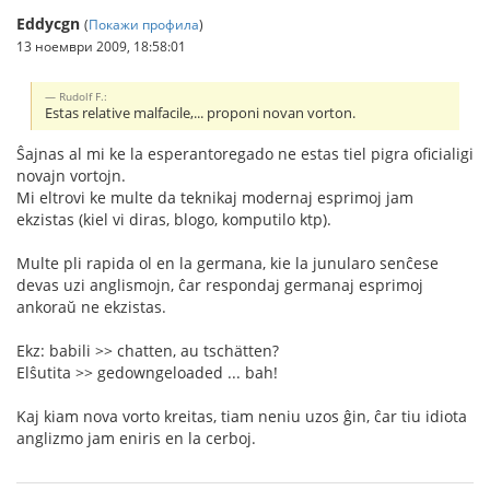
Eddycgn
(
Покажи профила
)
13 ноември 2009, 18:58:01
Rudolf F.:
Estas relative malfacile,... proponi novan vorton.
Ŝajnas al mi ke la esperantoregado ne estas tiel pigra oficialigi
novajn vortojn.
Mi eltrovi ke multe da teknikaj modernaj esprimoj jam
ekzistas (kiel vi diras, blogo, komputilo ktp).
Multe pli rapida ol en la germana, kie la junularo senĉese
devas uzi anglismojn, ĉar respondaj germanaj esprimoj
ankoraŭ ne ekzistas.
Ekz: babili >> chatten, au tschätten?
Elŝutita >> gedowngeloaded ... bah!
Kaj kiam nova vorto kreitas, tiam neniu uzos ĝin, ĉar tiu idiota
anglizmo jam eniris en la cerboj.