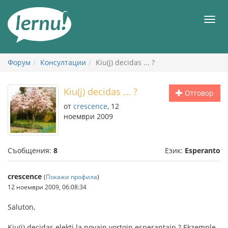
Към
съдържанието
Мен
Форум
Консултации
Kiu(j) decidas ... ?
Kiu(j) decidas ... ?
Отговор
от
crescence
, 12
ноември 2009
Съобщения:
8
Език:
Esperanto
crescence
(
Покажи профила
)
12 ноември 2009, 06:08:34
Saluton,
Kiu(j) decidas elekti la novajn vortojn esperantajn ? Ekzemple,