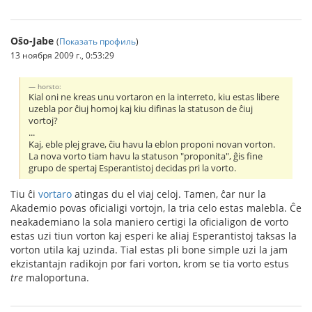
Oŝo-Jabe
(
Показать профиль
)
13 ноября 2009 г., 0:53:29
horsto:
Kial oni ne kreas unu vortaron en la interreto, kiu estas libere
uzebla por ĉiuj homoj kaj kiu difinas la statuson de ĉiuj
vortoj?
...
Kaj, eble plej grave, ĉiu havu la eblon proponi novan vorton.
La nova vorto tiam havu la statuson "proponita", ĝis fine
grupo de spertaj Esperantistoj decidas pri la vorto.
Tiu ĉi
vortaro
atingas du el viaj celoj. Tamen, ĉar nur la
Akademio povas oficialigi vortojn, la tria celo estas malebla. Ĉe
neakademiano la sola maniero certigi la oficialigon de vorto
estas uzi tiun vorton kaj esperi ke aliaj Esperantistoj taksas la
vorton utila kaj uzinda. Tial estas pli bone simple uzi la jam
ekzistantajn radikojn por fari vorton, krom se tia vorto estus
tre
maloportuna.