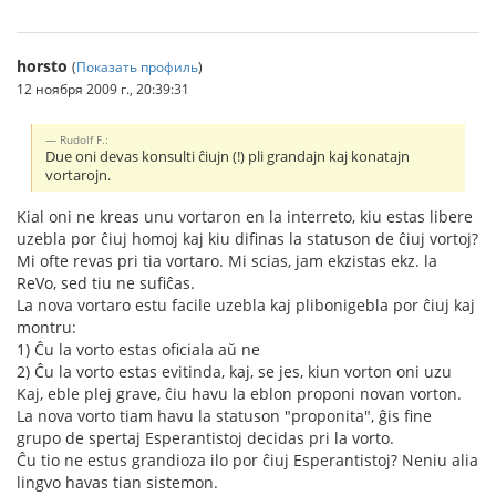
horsto
(
Показать профиль
)
12 ноября 2009 г., 20:39:31
Rudolf F.:
Due oni devas konsulti ĉiujn (!) pli grandajn kaj konatajn
vortarojn.
Kial oni ne kreas unu vortaron en la interreto, kiu estas libere
uzebla por ĉiuj homoj kaj kiu difinas la statuson de ĉiuj vortoj?
Mi ofte revas pri tia vortaro. Mi scias, jam ekzistas ekz. la
ReVo, sed tiu ne sufiĉas.
La nova vortaro estu facile uzebla kaj plibonigebla por ĉiuj kaj
montru:
1) Ĉu la vorto estas oficiala aŭ ne
2) Ĉu la vorto estas evitinda, kaj, se jes, kiun vorton oni uzu
Kaj, eble plej grave, ĉiu havu la eblon proponi novan vorton.
La nova vorto tiam havu la statuson "proponita", ĝis fine
grupo de spertaj Esperantistoj decidas pri la vorto.
Ĉu tio ne estus grandioza ilo por ĉiuj Esperantistoj? Neniu alia
lingvo havas tian sistemon.