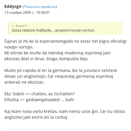
Eddycgn
(
Показать профиль
)
13 ноября 2009 г., 18:58:01
Rudolf F.:
Estas relative malfacile,... proponi novan vorton.
Ŝajnas al mi ke la esperantoregado ne estas tiel pigra oficialigi
novajn vortojn.
Mi eltrovi ke multe da teknikaj modernaj esprimoj jam
ekzistas (kiel vi diras, blogo, komputilo ktp).
Multe pli rapida ol en la germana, kie la junularo senĉese
devas uzi anglismojn, ĉar respondaj germanaj esprimoj
ankoraŭ ne ekzistas.
Ekz: babili >> chatten, au tschätten?
Elŝutita >> gedowngeloaded ... bah!
Kaj kiam nova vorto kreitas, tiam neniu uzos ĝin, ĉar tiu idiota
anglizmo jam eniris en la cerboj.