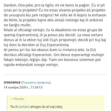
Dankon, Oso-Jabe, pro la ligilo, mi ne konis la paĝon. Ĉu vi pli
scias pri la projekto? Ĉu tio estas vivanta projekto aŭ projekto
de unuopulo kiu jam rezignis? Mi vidis ke ili kopiis la enhavon
de ReVo, la projekto ŝajne ekis antaŭ nelonge kaj ili ankoraŭ
ne ŝanĝis multe.
Rilate al oficialigi vortojn, ĉu la Akademio ne estas grupo de
spertaj Esperantistoj, ili ja povus plu decidi. La nova vortaro
donus al ili la eblon tuj vidi ĉiujn proponojn, decidi pri tiuj kaj
tuj doni la decidon al ĉiuj Esperantistoj.
Ni pensu pri tio, kio okazus kiam iu instanco (ekz. la EU)
decidus oficialigi Esperanton. Oni devus esperantigi multajn
fakajn tekstojn, leĝojn, ktp. Tiam oni bezonus sistemon por
rapide enkonduki novajn vortojn.
crescence
(
Показать профиль
)
14 ноября 2009 г., 11:34:13
Oŝo-Jabe:
Tiu ĉi
vortaro
atingas du el viaj celoj.