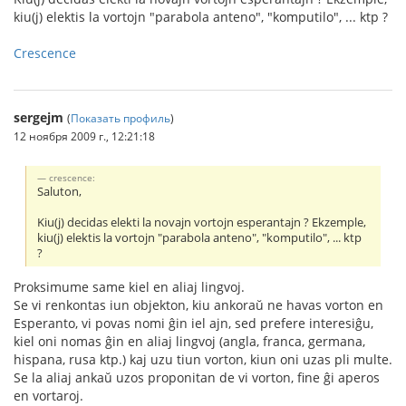
kiu(j) elektis la vortojn "parabola anteno", "komputilo", ... ktp ?
Crescence
sergejm
(
Показать профиль
)
12 ноября 2009 г., 12:21:18
crescence:
Saluton,
Kiu(j) decidas elekti la novajn vortojn esperantajn ? Ekzemple,
kiu(j) elektis la vortojn "parabola anteno", "komputilo", ... ktp
?
Proksimume same kiel en aliaj lingvoj.
Se vi renkontas iun objekton, kiu ankoraŭ ne havas vorton en
Esperanto, vi povas nomi ĝin iel ajn, sed prefere interesiĝu,
kiel oni nomas ĝin en aliaj lingvoj (angla, franca, germana,
hispana, rusa ktp.) kaj uzu tiun vorton, kiun oni uzas pli multe.
Se la aliaj ankaŭ uzos proponitan de vi vorton, fine ĝi aperos
en vortaroj.