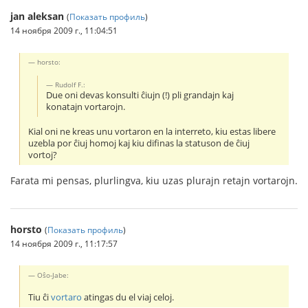
jan aleksan
(
Показать профиль
)
14 ноября 2009 г., 11:04:51
horsto:
Rudolf F.:
Due oni devas konsulti ĉiujn (!) pli grandajn kaj
konatajn vortarojn.
Kial oni ne kreas unu vortaron en la interreto, kiu estas libere
uzebla por ĉiuj homoj kaj kiu difinas la statuson de ĉiuj
vortoj?
Farata mi pensas, plurlingva, kiu uzas plurajn retajn vortarojn.
horsto
(
Показать профиль
)
14 ноября 2009 г., 11:17:57
Oŝo-Jabe:
Tiu ĉi
vortaro
atingas du el viaj celoj.