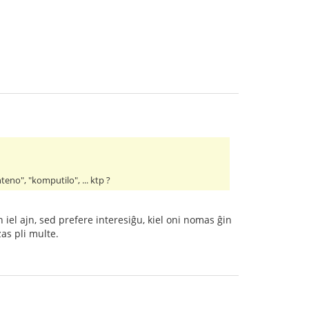
teno", "komputilo", ... ktp ?
iel ajn, sed prefere interesiĝu, kiel oni nomas ĝin
zas pli multe.