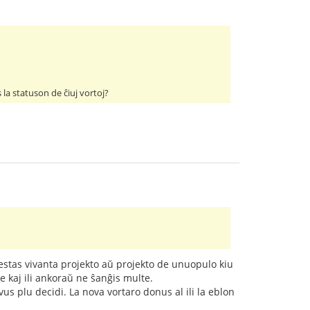
 la statuson de ĉiuj vortoj?
io estas vivanta projekto aŭ projekto de unuopulo kiu
e kaj ili ankoraŭ ne ŝanĝis multe.
ovus plu decidi. La nova vortaro donus al ili la eblon