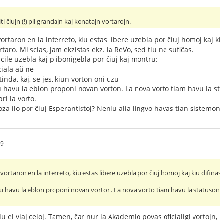
 ĉiujn (!) pli grandajn kaj konatajn vortarojn.
ortaron en la interreto, kiu estas libere uzebla por ĉiuj homoj kaj ki
rtaro. Mi scias, jam ekzistas ekz. la ReVo, sed tiu ne sufiĉas.
cile uzebla kaj plibonigebla por ĉiuj kaj montru:
ciala aŭ ne
tinda, kaj, se jes, kiun vorton oni uzu
ĉiu havu la eblon proponi novan vorton. La nova vorto tiam havu la s
ri la vorto.
za ilo por ĉiuj Esperantistoj? Neniu alia lingvo havas tian sistemon
29
vortaron en la interreto, kiu estas libere uzebla por ĉiuj homoj kaj kiu difinas
 ĉiu havu la eblon proponi novan vorton. La nova vorto tiam havu la statuson 
u el viaj celoj. Tamen, ĉar nur la Akademio povas oficialigi vortojn,