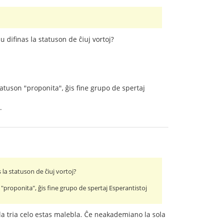
u difinas la statuson de ĉiuj vortoj?
tatuson "proponita", ĝis fine grupo de spertaj
.
 la statuson de ĉiuj vortoj?
"proponita", ĝis fine grupo de spertaj Esperantistoj
 la tria celo estas malebla. Ĉe neakademiano la sola