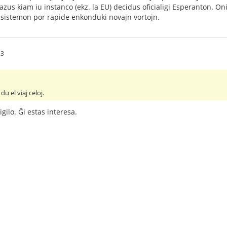
kazus kiam iu instanco (ekz. la EU) decidus oficialigi Esperanton. On
 sistemon por rapide enkonduki novajn vortojn.
13
du el viaj celoj.
igilo. Ĝi estas interesa.