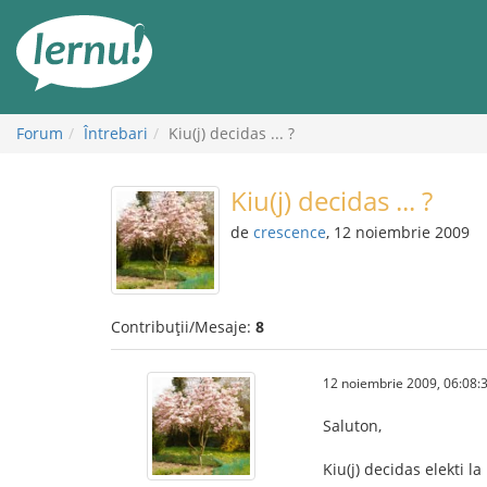
Mergi
la
conținut
Forum
Întrebari
Kiu(j) decidas ... ?
Kiu(j) decidas ... ?
de
crescence
, 12 noiembrie 2009
Contribuții/Mesaje:
8
12 noiembrie 2009, 06:08:
Saluton,
Kiu(j) decidas elekti l