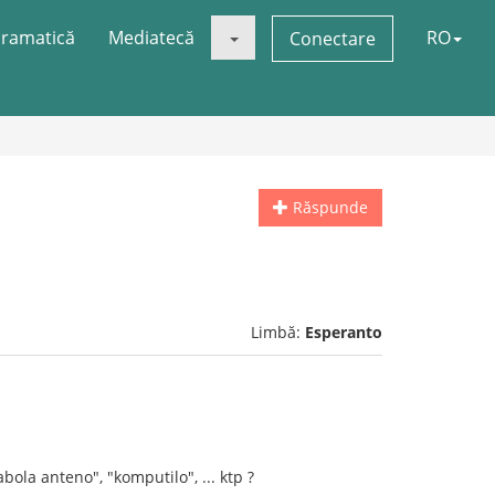
ramatică
Mediatecă
RO
Conectare
Răspunde
Limbă:
Esperanto
abola anteno", "komputilo", ... ktp ?