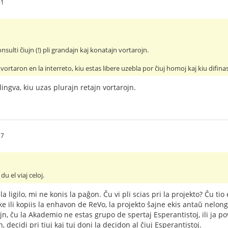
51
sulti ĉiujn (!) pli grandajn kaj konatajn vortarojn.
vortaron en la interreto, kiu estas libere uzebla por ĉiuj homoj kaj kiu difinas
ingva, kiu uzas plurajn retajn vortarojn.
57
du el viaj celoj.
a ligilo, mi ne konis la paĝon. Ĉu vi pli scias pri la projekto? Ĉu t
ke ili kopiis la enhavon de ReVo, la projekto ŝajne ekis antaŭ nelong
rtojn, ĉu la Akademio ne estas grupo de spertaj Esperantistoj, ili ja p
, decidi pri tiuj kaj tuj doni la decidon al ĉiuj Esperantistoj.