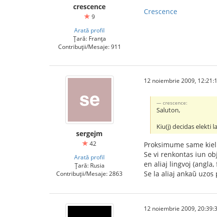
crescence
Crescence
9
Arată profil
Țară: Franța
Contribuții/Mesaje: 911
12 noiembrie 2009, 12:21:
crescence:
Saluton,
Kiu(j) decidas elekti 
sergejm
42
Proksimume same kiel e
Se vi renkontas iun ob
Arată profil
en aliaj lingvoj (angla
Țară: Rusia
Se la aliaj ankaŭ uzos 
Contribuții/Mesaje: 2863
12 noiembrie 2009, 20:39: