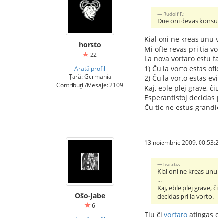
Rudolf F.:
Due oni devas konsulti
Kial oni ne kreas unu v
horsto
Mi ofte revas pri tia vo
22
La nova vortaro estu fa
1) Ĉu la vorto estas ofi
Arată profil
Țară: Germania
2) Ĉu la vorto estas evi
Contribuții/Mesaje: 2109
Kaj, eble plej grave, 
Esperantistoj decidas p
Ĉu tio ne estus grandio
13 noiembrie 2009, 00:53:
horsto:
Kial oni ne kreas unu 
...
Kaj, eble plej grave,
Oŝo-Jabe
decidas pri la vorto.
6
Tiu ĉi
vortaro
atingas d