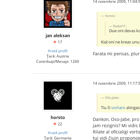
14 noiembrie 2009, 11:04:
horsto:
Rudolf F.:
Due oni devas kon
jan aleksan
Kial oni ne kreas unu 
17
Arată profil
Farata mi pensas, plurl
Țară: Austria
Contribuții/Mesaje: 1260
14 noiembrie 2009, 11:17:
Oŝo-Jabe:
Tiu ĉi
vortaro
atingas 
horsto
Dankon, Oso-Jabe, pro l
22
jam rezignis? Mi vidis 
Rilate al oficialigi vo
Arată profil
tuj vidi ĉiujn proponojn
Țară: Germania