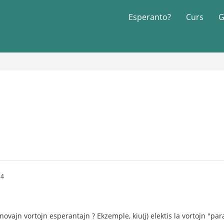
Esperanto?
Curs
G
34
a novajn vortojn esperantajn ? Ekzemple, kiu(j) elektis la vortojn "par