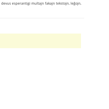
i devus esperantigi multajn fakajn tekstojn, leĝojn,