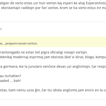
aligon de vorto estas uzi tiun vorton kaj esperi ke aliaj Esperantistoj
 ekzistantajn radikojn por fari vorton, krom se tia vorto estus
tre
ma
01
ile,... proponi novan vorton.
rantoregado ne estas tiel pigra oficialigi novajn vortojn.
teknikaj modernaj esprimoj jam ekzistas (kiel vi diras, blogo, komput
 la germana, kie la junularo senĉese devas uzi anglismojn, ĉar res
 au tschätten?
aded ... bah!
itas, tiam neniu uzos ĝin, ĉar tiu idiota anglizmo jam eniris en la c