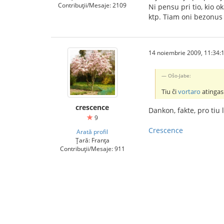
Contribuții/Mesaje: 2109
Ni pensu pri tio, kio o
ktp. Tiam oni bezonus
14 noiembrie 2009, 11:34:
Oŝo-Jabe:
Tiu ĉi
vortaro
atingas 
crescence
Dankon, fakte, pro tiu l
9
Crescence
Arată profil
Țară: Franța
Contribuții/Mesaje: 911