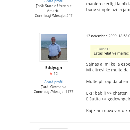
Arată profil
maniero certigi la ofici
Țară: Statele Unite ale
bone simple uzi la jam
Americii
Contribuții/Mesaje: 547
13 noiembrie 2009, 18:58:
Rudolf F.:
Estas relative malfac
Ŝajnas al mi ke la espe
Eddycgn
Mi eltrovi ke multe da 
12
Multe pli rapida ol en
Arată profil
Țară: Germania
Contribuții/Mesaje: 1177
Ekz: babili >> chatten,
Elŝutita >> gedowngelo
Kaj kiam nova vorto kre