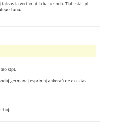
 taksas la vorton utila kaj uzinda. Tial estas pli
loportuna.
ilo ktp).
pondaj germanaj esprimoj ankoraŭ ne ekzistas.
erboj.