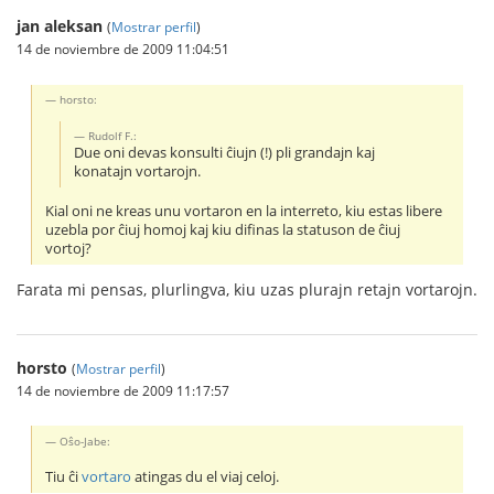
jan aleksan
(
Mostrar perfil
)
14 de noviembre de 2009 11:04:51
horsto:
Rudolf F.:
Due oni devas konsulti ĉiujn (!) pli grandajn kaj
konatajn vortarojn.
Kial oni ne kreas unu vortaron en la interreto, kiu estas libere
uzebla por ĉiuj homoj kaj kiu difinas la statuson de ĉiuj
vortoj?
Farata mi pensas, plurlingva, kiu uzas plurajn retajn vortarojn.
horsto
(
Mostrar perfil
)
14 de noviembre de 2009 11:17:57
Oŝo-Jabe:
Tiu ĉi
vortaro
atingas du el viaj celoj.