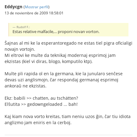
Eddycgn
(
Mostrar perfil
)
13 de noviembre de 2009 18:58:01
Rudolf F.:
Estas relative malfacile,... proponi novan vorton.
Ŝajnas al mi ke la esperantoregado ne estas tiel pigra oficialigi
novajn vortojn.
Mi eltrovi ke multe da teknikaj modernaj esprimoj jam
ekzistas (kiel vi diras, blogo, komputilo ktp).
Multe pli rapida ol en la germana, kie la junularo senĉese
devas uzi anglismojn, ĉar respondaj germanaj esprimoj
ankoraŭ ne ekzistas.
Ekz: babili >> chatten, au tschätten?
Elŝutita >> gedowngeloaded ... bah!
Kaj kiam nova vorto kreitas, tiam neniu uzos ĝin, ĉar tiu idiota
anglizmo jam eniris en la cerboj.