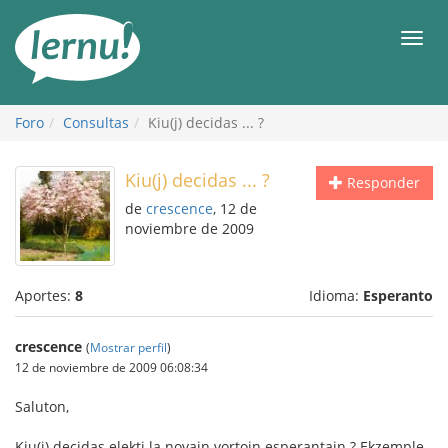
Contenido
Men
Foro
Consultas
Kiu(j) decidas ... ?
Kiu(j) decidas ... ?
Responder
de
crescence
, 12 de
noviembre de 2009
Aportes:
8
Idioma:
Esperanto
crescence
(
Mostrar perfil
)
12 de noviembre de 2009 06:08:34
Saluton,
Kiu(j) decidas elekti la novajn vortojn esperantajn ? Ekzemple,