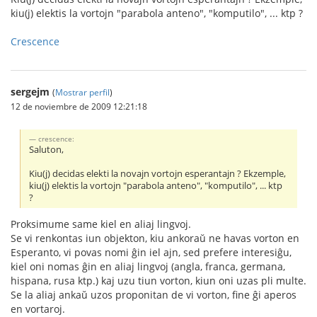
kiu(j) elektis la vortojn "parabola anteno", "komputilo", ... ktp ?
Crescence
sergejm
(
Mostrar perfil
)
12 de noviembre de 2009 12:21:18
crescence:
Saluton,
Kiu(j) decidas elekti la novajn vortojn esperantajn ? Ekzemple,
kiu(j) elektis la vortojn "parabola anteno", "komputilo", ... ktp
?
Proksimume same kiel en aliaj lingvoj.
Se vi renkontas iun objekton, kiu ankoraŭ ne havas vorton en
Esperanto, vi povas nomi ĝin iel ajn, sed prefere interesiĝu,
kiel oni nomas ĝin en aliaj lingvoj (angla, franca, germana,
hispana, rusa ktp.) kaj uzu tiun vorton, kiun oni uzas pli multe.
Se la aliaj ankaŭ uzos proponitan de vi vorton, fine ĝi aperos
en vortaroj.