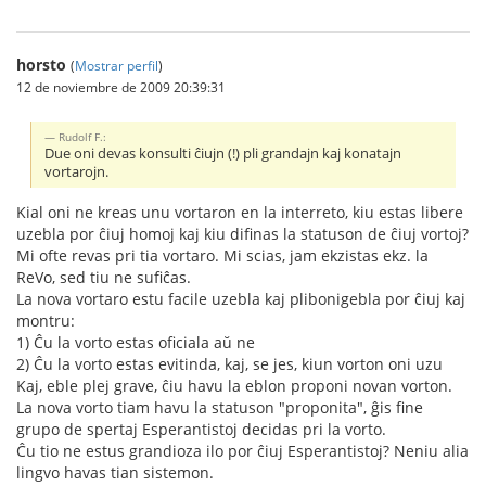
horsto
(
Mostrar perfil
)
12 de noviembre de 2009 20:39:31
Rudolf F.:
Due oni devas konsulti ĉiujn (!) pli grandajn kaj konatajn
vortarojn.
Kial oni ne kreas unu vortaron en la interreto, kiu estas libere
uzebla por ĉiuj homoj kaj kiu difinas la statuson de ĉiuj vortoj?
Mi ofte revas pri tia vortaro. Mi scias, jam ekzistas ekz. la
ReVo, sed tiu ne sufiĉas.
La nova vortaro estu facile uzebla kaj plibonigebla por ĉiuj kaj
montru:
1) Ĉu la vorto estas oficiala aŭ ne
2) Ĉu la vorto estas evitinda, kaj, se jes, kiun vorton oni uzu
Kaj, eble plej grave, ĉiu havu la eblon proponi novan vorton.
La nova vorto tiam havu la statuson "proponita", ĝis fine
grupo de spertaj Esperantistoj decidas pri la vorto.
Ĉu tio ne estus grandioza ilo por ĉiuj Esperantistoj? Neniu alia
lingvo havas tian sistemon.