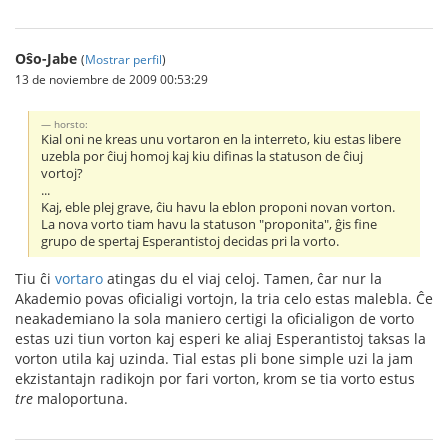
Oŝo-Jabe
(
Mostrar perfil
)
13 de noviembre de 2009 00:53:29
horsto:
Kial oni ne kreas unu vortaron en la interreto, kiu estas libere
uzebla por ĉiuj homoj kaj kiu difinas la statuson de ĉiuj
vortoj?
...
Kaj, eble plej grave, ĉiu havu la eblon proponi novan vorton.
La nova vorto tiam havu la statuson "proponita", ĝis fine
grupo de spertaj Esperantistoj decidas pri la vorto.
Tiu ĉi
vortaro
atingas du el viaj celoj. Tamen, ĉar nur la
Akademio povas oficialigi vortojn, la tria celo estas malebla. Ĉe
neakademiano la sola maniero certigi la oficialigon de vorto
estas uzi tiun vorton kaj esperi ke aliaj Esperantistoj taksas la
vorton utila kaj uzinda. Tial estas pli bone simple uzi la jam
ekzistantajn radikojn por fari vorton, krom se tia vorto estus
tre
maloportuna.