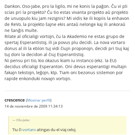
Dankon, Oso-Jabe, pro la ligilo, mi ne konis la paĝon. Ĉu vi pli
scias pri la projekto? Ĉu tio estas vivanta projekto aŭ projekto
de unuopulo kiu jam rezignis? Mi vidis ke ili kopiis la enhavon
de ReVo, la projekto ŝajne ekis antaŭ nelonge kaj ili ankoraŭ
ne ŝanĝis multe.
Rilate al oficialigi vortojn, ĉu la Akademio ne estas grupo de
spertaj Esperantistoj, ili ja povus plu decidi. La nova vortaro
donus al ili la eblon tuj vidi ĉiujn proponojn, decidi pri tiuj kaj
tuj doni la decidon al ĉiuj Esperantistoj.
Ni pensu pri tio, kio okazus kiam iu instanco (ekz. la EU)
decidus oficialigi Esperanton. Oni devus esperantigi multajn
fakajn tekstojn, leĝojn, ktp. Tiam oni bezonus sistemon por
rapide enkonduki novajn vortojn.
crescence
(
Mostrar perfil
)
14 de noviembre de 2009 11:34:13
Oŝo-Jabe:
Tiu ĉi
vortaro
atingas du el viaj celoj.