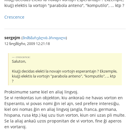
kiu(j) elektis la vortojn "parabola anteno", "komputilo", ... ktp ?
Crescence
sergejm
(
მომხმარებლის პროფილი
)
12 ნოემბერი, 2009 12:21:18
crescence:
Saluton,
Kiu(j) decidas elekti la novajn vortojn esperantajn ? Ekzemple,
kiu(j) elektis la vortojn "parabola anteno", "komputilo", ... ktp
?
Proksimume same kiel en aliaj lingvoj.
Se vi renkontas iun objekton, kiu ankoraŭ ne havas vorton en
Esperanto, vi povas nomi ĝin iel ajn, sed prefere interesiĝu,
kiel oni nomas ĝin en aliaj lingvoj (angla, franca, germana,
hispana, rusa ktp.) kaj uzu tiun vorton, kiun oni uzas pli multe.
Se la aliaj ankaŭ uzos proponitan de vi vorton, fine ĝi aperos
en vortaroj.