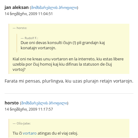
jan aleksan
(
მომხმარებლის პროფილი
)
14 ნოემბერი, 2009 11:04:51
horsto:
Rudolf F.:
Due oni devas konsulti ĉiujn (!) pli grandajn kaj
konatajn vortarojn.
Kial oni ne kreas unu vortaron en la interreto, kiu estas libere
uzebla por ĉiuj homoj kaj kiu difinas la statuson de ĉiuj
vortoj?
Farata mi pensas, plurlingva, kiu uzas plurajn retajn vortarojn.
horsto
(
მომხმარებლის პროფილი
)
14 ნოემბერი, 2009 11:17:57
Oŝo-Jabe:
Tiu ĉi
vortaro
atingas du el viaj celoj.