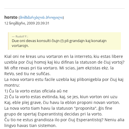
horsto
(
მომხმარებლის პროფილი
)
12 ნოემბერი, 2009 20:39:31
Rudolf F.:
Due oni devas konsulti ĉiujn (!) pli grandajn kaj konatajn
vortarojn.
Kial oni ne kreas unu vortaron en la interreto, kiu estas libere
uzebla por ĉiuj homoj kaj kiu difinas la statuson de ĉiuj vortoj?
Mi ofte revas pri tia vortaro. Mi scias, jam ekzistas ekz. la
ReVo, sed tiu ne sufiĉas.
La nova vortaro estu facile uzebla kaj plibonigebla por ĉiuj kaj
montru:
1) Ĉu la vorto estas oficiala aŭ ne
2) Ĉu la vorto estas evitinda, kaj, se jes, kiun vorton oni uzu
Kaj, eble plej grave, ĉiu havu la eblon proponi novan vorton.
La nova vorto tiam havu la statuson "proponita", ĝis fine
grupo de spertaj Esperantistoj decidas pri la vorto.
Ĉu tio ne estus grandioza ilo por ĉiuj Esperantistoj? Neniu alia
lingvo havas tian sistemon.