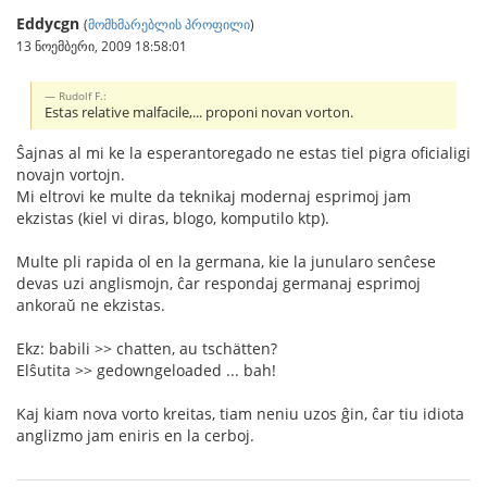
Eddycgn
(
მომხმარებლის პროფილი
)
13 ნოემბერი, 2009 18:58:01
Rudolf F.:
Estas relative malfacile,... proponi novan vorton.
Ŝajnas al mi ke la esperantoregado ne estas tiel pigra oficialigi
novajn vortojn.
Mi eltrovi ke multe da teknikaj modernaj esprimoj jam
ekzistas (kiel vi diras, blogo, komputilo ktp).
Multe pli rapida ol en la germana, kie la junularo senĉese
devas uzi anglismojn, ĉar respondaj germanaj esprimoj
ankoraŭ ne ekzistas.
Ekz: babili >> chatten, au tschätten?
Elŝutita >> gedowngeloaded ... bah!
Kaj kiam nova vorto kreitas, tiam neniu uzos ĝin, ĉar tiu idiota
anglizmo jam eniris en la cerboj.