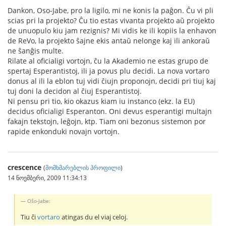
Dankon, Oso-Jabe, pro la ligilo, mi ne konis la paĝon. Ĉu vi pli
scias pri la projekto? Ĉu tio estas vivanta projekto aŭ projekto
de unuopulo kiu jam rezignis? Mi vidis ke ili kopiis la enhavon
de ReVo, la projekto ŝajne ekis antaŭ nelonge kaj ili ankoraŭ
ne ŝanĝis multe.
Rilate al oficialigi vortojn, ĉu la Akademio ne estas grupo de
spertaj Esperantistoj, ili ja povus plu decidi. La nova vortaro
donus al ili la eblon tuj vidi ĉiujn proponojn, decidi pri tiuj kaj
tuj doni la decidon al ĉiuj Esperantistoj.
Ni pensu pri tio, kio okazus kiam iu instanco (ekz. la EU)
decidus oficialigi Esperanton. Oni devus esperantigi multajn
fakajn tekstojn, leĝojn, ktp. Tiam oni bezonus sistemon por
rapide enkonduki novajn vortojn.
crescence
(
მომხმარებლის პროფილი
)
14 ნოემბერი, 2009 11:34:13
Oŝo-Jabe:
Tiu ĉi
vortaro
atingas du el viaj celoj.