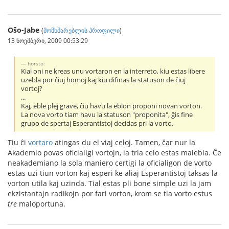
Oŝo-Jabe
(
მომხმარებლის პროფილი
)
13 ნოემბერი, 2009 00:53:29
horsto:
Kial oni ne kreas unu vortaron en la interreto, kiu estas libere
uzebla por ĉiuj homoj kaj kiu difinas la statuson de ĉiuj
vortoj?
...
Kaj, eble plej grave, ĉiu havu la eblon proponi novan vorton.
La nova vorto tiam havu la statuson "proponita", ĝis fine
grupo de spertaj Esperantistoj decidas pri la vorto.
Tiu ĉi
vortaro
atingas du el viaj celoj. Tamen, ĉar nur la
Akademio povas oficialigi vortojn, la tria celo estas malebla. Ĉe
neakademiano la sola maniero certigi la oficialigon de vorto
estas uzi tiun vorton kaj esperi ke aliaj Esperantistoj taksas la
vorton utila kaj uzinda. Tial estas pli bone simple uzi la jam
ekzistantajn radikojn por fari vorton, krom se tia vorto estus
tre
maloportuna.