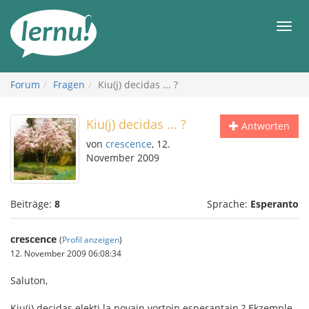
Zum
Inhalt
Men
Forum
Fragen
Kiu(j) decidas ... ?
Kiu(j) decidas ... ?
Antworten
von
crescence
, 12.
November 2009
Beiträge:
8
Sprache:
Esperanto
crescence
(
Profil anzeigen
)
12. November 2009 06:08:34
Saluton,
Kiu(j) decidas elekti la novajn vortojn esperantajn ? Ekzemple,