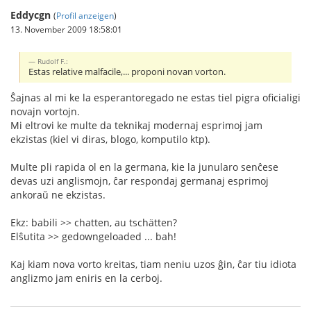
Eddycgn
(
Profil anzeigen
)
13. November 2009 18:58:01
Rudolf F.:
Estas relative malfacile,... proponi novan vorton.
Ŝajnas al mi ke la esperantoregado ne estas tiel pigra oficialigi
novajn vortojn.
Mi eltrovi ke multe da teknikaj modernaj esprimoj jam
ekzistas (kiel vi diras, blogo, komputilo ktp).
Multe pli rapida ol en la germana, kie la junularo senĉese
devas uzi anglismojn, ĉar respondaj germanaj esprimoj
ankoraŭ ne ekzistas.
Ekz: babili >> chatten, au tschätten?
Elŝutita >> gedowngeloaded ... bah!
Kaj kiam nova vorto kreitas, tiam neniu uzos ĝin, ĉar tiu idiota
anglizmo jam eniris en la cerboj.