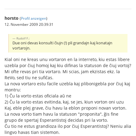
horsto
(
Profil anzeigen
)
12. November 2009 20:39:31
Rudolf F.:
Due oni devas konsulti ĉiujn (!) pli grandajn kaj konatajn
vortarojn.
Kial oni ne kreas unu vortaron en la interreto, kiu estas libere
uzebla por ĉiuj homoj kaj kiu difinas la statuson de ĉiuj vortoj?
Mi ofte revas pri tia vortaro. Mi scias, jam ekzistas ekz. la
ReVo, sed tiu ne sufiĉas.
La nova vortaro estu facile uzebla kaj plibonigebla por ĉiuj kaj
montru:
1) Ĉu la vorto estas oficiala aŭ ne
2) Ĉu la vorto estas evitinda, kaj, se jes, kiun vorton oni uzu
Kaj, eble plej grave, ĉiu havu la eblon proponi novan vorton.
La nova vorto tiam havu la statuson "proponita", ĝis fine
grupo de spertaj Esperantistoj decidas pri la vorto.
Ĉu tio ne estus grandioza ilo por ĉiuj Esperantistoj? Neniu alia
lingvo havas tian sistemon.