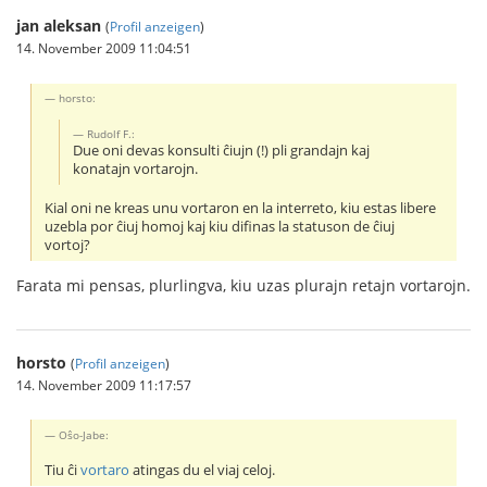
jan aleksan
(
Profil anzeigen
)
14. November 2009 11:04:51
horsto:
Rudolf F.:
Due oni devas konsulti ĉiujn (!) pli grandajn kaj
konatajn vortarojn.
Kial oni ne kreas unu vortaron en la interreto, kiu estas libere
uzebla por ĉiuj homoj kaj kiu difinas la statuson de ĉiuj
vortoj?
Farata mi pensas, plurlingva, kiu uzas plurajn retajn vortarojn.
horsto
(
Profil anzeigen
)
14. November 2009 11:17:57
Oŝo-Jabe:
Tiu ĉi
vortaro
atingas du el viaj celoj.