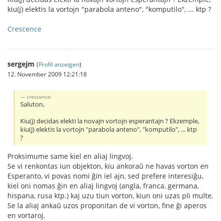
kiu(j) elektis la vortojn "parabola anteno", "komputilo", ... ktp ?
Crescence
sergejm
(
Profil anzeigen
)
12. November 2009 12:21:18
crescence:
Saluton,
Kiu(j) decidas elekti la novajn vortojn esperantajn ? Ekzemple,
kiu(j) elektis la vortojn "parabola anteno", "komputilo", ... ktp
?
Proksimume same kiel en aliaj lingvoj.
Se vi renkontas iun objekton, kiu ankoraŭ ne havas vorton en
Esperanto, vi povas nomi ĝin iel ajn, sed prefere interesiĝu,
kiel oni nomas ĝin en aliaj lingvoj (angla, franca, germana,
hispana, rusa ktp.) kaj uzu tiun vorton, kiun oni uzas pli multe.
Se la aliaj ankaŭ uzos proponitan de vi vorton, fine ĝi aperos
en vortaroj.