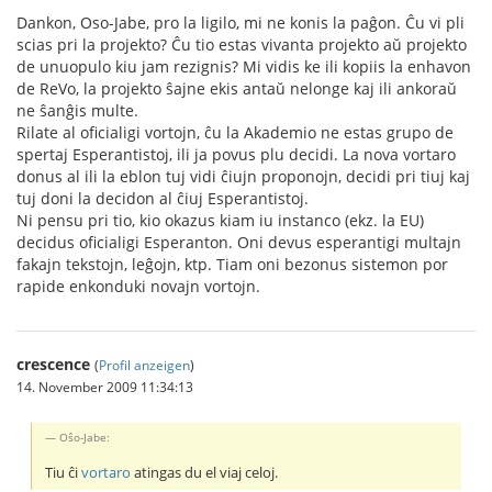
Dankon, Oso-Jabe, pro la ligilo, mi ne konis la paĝon. Ĉu vi pli
scias pri la projekto? Ĉu tio estas vivanta projekto aŭ projekto
de unuopulo kiu jam rezignis? Mi vidis ke ili kopiis la enhavon
de ReVo, la projekto ŝajne ekis antaŭ nelonge kaj ili ankoraŭ
ne ŝanĝis multe.
Rilate al oficialigi vortojn, ĉu la Akademio ne estas grupo de
spertaj Esperantistoj, ili ja povus plu decidi. La nova vortaro
donus al ili la eblon tuj vidi ĉiujn proponojn, decidi pri tiuj kaj
tuj doni la decidon al ĉiuj Esperantistoj.
Ni pensu pri tio, kio okazus kiam iu instanco (ekz. la EU)
decidus oficialigi Esperanton. Oni devus esperantigi multajn
fakajn tekstojn, leĝojn, ktp. Tiam oni bezonus sistemon por
rapide enkonduki novajn vortojn.
crescence
(
Profil anzeigen
)
14. November 2009 11:34:13
Oŝo-Jabe:
Tiu ĉi
vortaro
atingas du el viaj celoj.