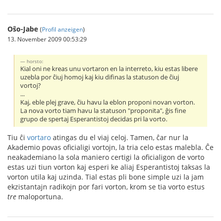
Oŝo-Jabe
(
Profil anzeigen
)
13. November 2009 00:53:29
horsto:
Kial oni ne kreas unu vortaron en la interreto, kiu estas libere
uzebla por ĉiuj homoj kaj kiu difinas la statuson de ĉiuj
vortoj?
...
Kaj, eble plej grave, ĉiu havu la eblon proponi novan vorton.
La nova vorto tiam havu la statuson "proponita", ĝis fine
grupo de spertaj Esperantistoj decidas pri la vorto.
Tiu ĉi
vortaro
atingas du el viaj celoj. Tamen, ĉar nur la
Akademio povas oficialigi vortojn, la tria celo estas malebla. Ĉe
neakademiano la sola maniero certigi la oficialigon de vorto
estas uzi tiun vorton kaj esperi ke aliaj Esperantistoj taksas la
vorton utila kaj uzinda. Tial estas pli bone simple uzi la jam
ekzistantajn radikojn por fari vorton, krom se tia vorto estus
tre
maloportuna.