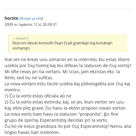
horsto
(
Rodyti profilį
)
2009 m. lapkritis 12 d. 20:39:31
Rudolf F.:
Due oni devas konsulti ĉiujn (!) pli grandajn kaj konatajn
vortarojn.
Kial oni ne kreas unu vortaron en la interreto, kiu estas libere
uzebla por ĉiuj homoj kaj kiu difinas la statuson de ĉiuj vortoj?
Mi ofte revas pri tia vortaro. Mi scias, jam ekzistas ekz. la
ReVo, sed tiu ne sufiĉas.
La nova vortaro estu facile uzebla kaj plibonigebla por ĉiuj kaj
montru:
1) Ĉu la vorto estas oficiala aŭ ne
2) Ĉu la vorto estas evitinda, kaj, se jes, kiun vorton oni uzu
Kaj, eble plej grave, ĉiu havu la eblon proponi novan vorton.
La nova vorto tiam havu la statuson "proponita", ĝis fine
grupo de spertaj Esperantistoj decidas pri la vorto.
Ĉu tio ne estus grandioza ilo por ĉiuj Esperantistoj? Neniu alia
lingvo havas tian sistemon.