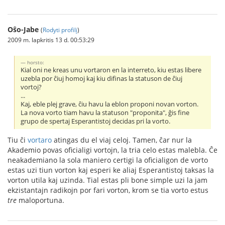
Oŝo-Jabe
(
Rodyti profilį
)
2009 m. lapkritis 13 d. 00:53:29
horsto:
Kial oni ne kreas unu vortaron en la interreto, kiu estas libere
uzebla por ĉiuj homoj kaj kiu difinas la statuson de ĉiuj
vortoj?
...
Kaj, eble plej grave, ĉiu havu la eblon proponi novan vorton.
La nova vorto tiam havu la statuson "proponita", ĝis fine
grupo de spertaj Esperantistoj decidas pri la vorto.
Tiu ĉi
vortaro
atingas du el viaj celoj. Tamen, ĉar nur la
Akademio povas oficialigi vortojn, la tria celo estas malebla. Ĉe
neakademiano la sola maniero certigi la oficialigon de vorto
estas uzi tiun vorton kaj esperi ke aliaj Esperantistoj taksas la
vorton utila kaj uzinda. Tial estas pli bone simple uzi la jam
ekzistantajn radikojn por fari vorton, krom se tia vorto estus
tre
maloportuna.