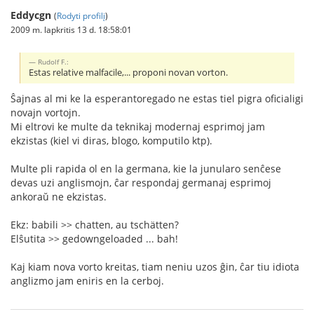
Eddycgn
(
Rodyti profilį
)
2009 m. lapkritis 13 d. 18:58:01
Rudolf F.:
Estas relative malfacile,... proponi novan vorton.
Ŝajnas al mi ke la esperantoregado ne estas tiel pigra oficialigi
novajn vortojn.
Mi eltrovi ke multe da teknikaj modernaj esprimoj jam
ekzistas (kiel vi diras, blogo, komputilo ktp).
Multe pli rapida ol en la germana, kie la junularo senĉese
devas uzi anglismojn, ĉar respondaj germanaj esprimoj
ankoraŭ ne ekzistas.
Ekz: babili >> chatten, au tschätten?
Elŝutita >> gedowngeloaded ... bah!
Kaj kiam nova vorto kreitas, tiam neniu uzos ĝin, ĉar tiu idiota
anglizmo jam eniris en la cerboj.