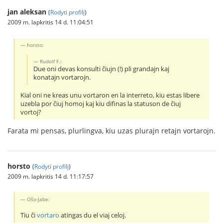
jan aleksan
(
Rodyti profilį
)
2009 m. lapkritis 14 d. 11:04:51
horsto:
Rudolf F.:
Due oni devas konsulti ĉiujn (!) pli grandajn kaj
konatajn vortarojn.
Kial oni ne kreas unu vortaron en la interreto, kiu estas libere
uzebla por ĉiuj homoj kaj kiu difinas la statuson de ĉiuj
vortoj?
Farata mi pensas, plurlingva, kiu uzas plurajn retajn vortarojn.
horsto
(
Rodyti profilį
)
2009 m. lapkritis 14 d. 11:17:57
Oŝo-Jabe:
Tiu ĉi
vortaro
atingas du el viaj celoj.