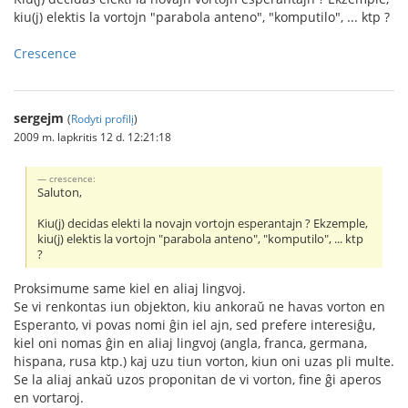
kiu(j) elektis la vortojn "parabola anteno", "komputilo", ... ktp ?
Crescence
sergejm
(
Rodyti profilį
)
2009 m. lapkritis 12 d. 12:21:18
crescence:
Saluton,
Kiu(j) decidas elekti la novajn vortojn esperantajn ? Ekzemple,
kiu(j) elektis la vortojn "parabola anteno", "komputilo", ... ktp
?
Proksimume same kiel en aliaj lingvoj.
Se vi renkontas iun objekton, kiu ankoraŭ ne havas vorton en
Esperanto, vi povas nomi ĝin iel ajn, sed prefere interesiĝu,
kiel oni nomas ĝin en aliaj lingvoj (angla, franca, germana,
hispana, rusa ktp.) kaj uzu tiun vorton, kiun oni uzas pli multe.
Se la aliaj ankaŭ uzos proponitan de vi vorton, fine ĝi aperos
en vortaroj.