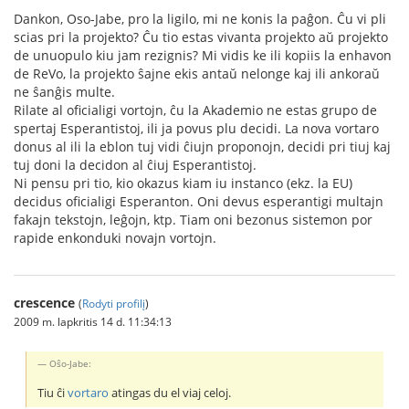
Dankon, Oso-Jabe, pro la ligilo, mi ne konis la paĝon. Ĉu vi pli
scias pri la projekto? Ĉu tio estas vivanta projekto aŭ projekto
de unuopulo kiu jam rezignis? Mi vidis ke ili kopiis la enhavon
de ReVo, la projekto ŝajne ekis antaŭ nelonge kaj ili ankoraŭ
ne ŝanĝis multe.
Rilate al oficialigi vortojn, ĉu la Akademio ne estas grupo de
spertaj Esperantistoj, ili ja povus plu decidi. La nova vortaro
donus al ili la eblon tuj vidi ĉiujn proponojn, decidi pri tiuj kaj
tuj doni la decidon al ĉiuj Esperantistoj.
Ni pensu pri tio, kio okazus kiam iu instanco (ekz. la EU)
decidus oficialigi Esperanton. Oni devus esperantigi multajn
fakajn tekstojn, leĝojn, ktp. Tiam oni bezonus sistemon por
rapide enkonduki novajn vortojn.
crescence
(
Rodyti profilį
)
2009 m. lapkritis 14 d. 11:34:13
Oŝo-Jabe:
Tiu ĉi
vortaro
atingas du el viaj celoj.