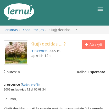
Į
turinį
Meni
Forumas
Konsultacijos
Kiu(j) decidas ... ?
Kiu(j) decidas ... ?
Atsakyti
crescence
, 2009 m.
lapkritis 12 d.
Žinutės:
8
Kalba:
Esperanto
crescence
(
Rodyti profilį
)
2009 m. lapkritis 12 d. 06:08:34
Saluton,
Kiu(j) decidas elekti la novajn vortojn esperantajn ? Ekzemple,