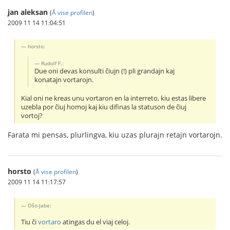
jan aleksan
(
Å vise profilen
)
2009 11 14 11:04:51
horsto:
Rudolf F.:
Due oni devas konsulti ĉiujn (!) pli grandajn kaj
konatajn vortarojn.
Kial oni ne kreas unu vortaron en la interreto, kiu estas libere
uzebla por ĉiuj homoj kaj kiu difinas la statuson de ĉiuj
vortoj?
Farata mi pensas, plurlingva, kiu uzas plurajn retajn vortarojn.
horsto
(
Å vise profilen
)
2009 11 14 11:17:57
Oŝo-Jabe:
Tiu ĉi
vortaro
atingas du el viaj celoj.