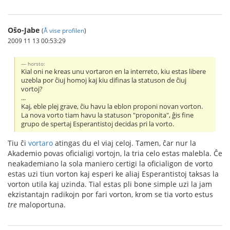
Oŝo-Jabe
(
Å vise profilen
)
2009 11 13 00:53:29
horsto:
Kial oni ne kreas unu vortaron en la interreto, kiu estas libere
uzebla por ĉiuj homoj kaj kiu difinas la statuson de ĉiuj
vortoj?
...
Kaj, eble plej grave, ĉiu havu la eblon proponi novan vorton.
La nova vorto tiam havu la statuson "proponita", ĝis fine
grupo de spertaj Esperantistoj decidas pri la vorto.
Tiu ĉi
vortaro
atingas du el viaj celoj. Tamen, ĉar nur la
Akademio povas oficialigi vortojn, la tria celo estas malebla. Ĉe
neakademiano la sola maniero certigi la oficialigon de vorto
estas uzi tiun vorton kaj esperi ke aliaj Esperantistoj taksas la
vorton utila kaj uzinda. Tial estas pli bone simple uzi la jam
ekzistantajn radikojn por fari vorton, krom se tia vorto estus
tre
maloportuna.