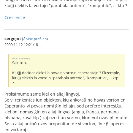
kiu(j) elektis la vortojn "parabola anteno", "komputilo", ... ktp ?
Crescence
sergejm
(
Å vise profilen
)
2009 11 12 12:21:18
crescence:
Saluton,
Kiu(j) decidas elekti la novajn vortojn esperantajn ? Ekzemple,
kiu(j) elektis la vortojn "parabola anteno", "komputilo", ... ktp
?
Proksimume same kiel en aliaj lingvoj.
Se vi renkontas iun objekton, kiu ankoraŭ ne havas vorton en
Esperanto, vi povas nomi ĝin iel ajn, sed prefere interesiĝu,
kiel oni nomas ĝin en aliaj lingvoj (angla, franca, germana,
hispana, rusa ktp.) kaj uzu tiun vorton, kiun oni uzas pli multe.
Se la aliaj ankaŭ uzos proponitan de vi vorton, fine ĝi aperos
en vortaroj.