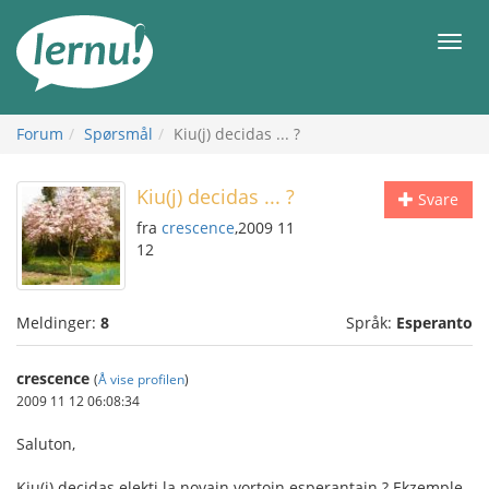
Til
innholdet
Meny
Forum
Spørsmål
Kiu(j) decidas ... ?
Kiu(j) decidas ... ?
Svare
fra
crescence
,2009 11
12
Meldinger:
8
Språk:
Esperanto
crescence
(
Å vise profilen
)
2009 11 12 06:08:34
Saluton,
Kiu(j) decidas elekti la novajn vortojn esperantajn ? Ekzemple,