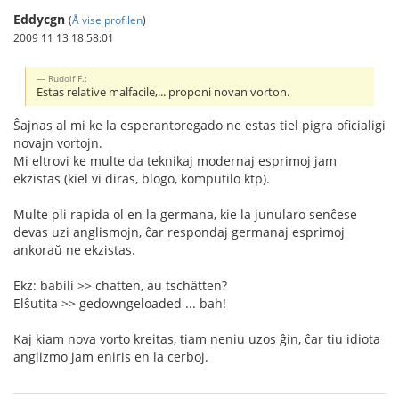
Eddycgn
(
Å vise profilen
)
2009 11 13 18:58:01
Rudolf F.:
Estas relative malfacile,... proponi novan vorton.
Ŝajnas al mi ke la esperantoregado ne estas tiel pigra oficialigi
novajn vortojn.
Mi eltrovi ke multe da teknikaj modernaj esprimoj jam
ekzistas (kiel vi diras, blogo, komputilo ktp).
Multe pli rapida ol en la germana, kie la junularo senĉese
devas uzi anglismojn, ĉar respondaj germanaj esprimoj
ankoraŭ ne ekzistas.
Ekz: babili >> chatten, au tschätten?
Elŝutita >> gedowngeloaded ... bah!
Kaj kiam nova vorto kreitas, tiam neniu uzos ĝin, ĉar tiu idiota
anglizmo jam eniris en la cerboj.