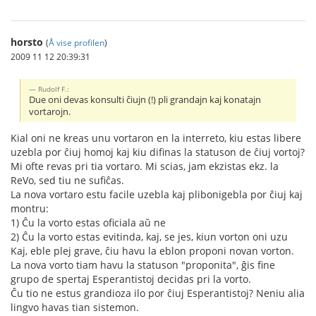
horsto
(
Å vise profilen
)
2009 11 12 20:39:31
Rudolf F.:
Due oni devas konsulti ĉiujn (!) pli grandajn kaj konatajn
vortarojn.
Kial oni ne kreas unu vortaron en la interreto, kiu estas libere
uzebla por ĉiuj homoj kaj kiu difinas la statuson de ĉiuj vortoj?
Mi ofte revas pri tia vortaro. Mi scias, jam ekzistas ekz. la
ReVo, sed tiu ne sufiĉas.
La nova vortaro estu facile uzebla kaj plibonigebla por ĉiuj kaj
montru:
1) Ĉu la vorto estas oficiala aŭ ne
2) Ĉu la vorto estas evitinda, kaj, se jes, kiun vorton oni uzu
Kaj, eble plej grave, ĉiu havu la eblon proponi novan vorton.
La nova vorto tiam havu la statuson "proponita", ĝis fine
grupo de spertaj Esperantistoj decidas pri la vorto.
Ĉu tio ne estus grandioza ilo por ĉiuj Esperantistoj? Neniu alia
lingvo havas tian sistemon.