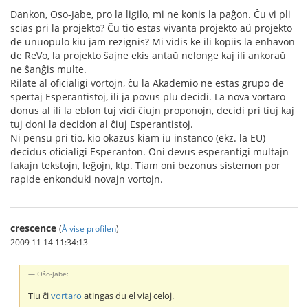
Dankon, Oso-Jabe, pro la ligilo, mi ne konis la paĝon. Ĉu vi pli
scias pri la projekto? Ĉu tio estas vivanta projekto aŭ projekto
de unuopulo kiu jam rezignis? Mi vidis ke ili kopiis la enhavon
de ReVo, la projekto ŝajne ekis antaŭ nelonge kaj ili ankoraŭ
ne ŝanĝis multe.
Rilate al oficialigi vortojn, ĉu la Akademio ne estas grupo de
spertaj Esperantistoj, ili ja povus plu decidi. La nova vortaro
donus al ili la eblon tuj vidi ĉiujn proponojn, decidi pri tiuj kaj
tuj doni la decidon al ĉiuj Esperantistoj.
Ni pensu pri tio, kio okazus kiam iu instanco (ekz. la EU)
decidus oficialigi Esperanton. Oni devus esperantigi multajn
fakajn tekstojn, leĝojn, ktp. Tiam oni bezonus sistemon por
rapide enkonduki novajn vortojn.
crescence
(
Å vise profilen
)
2009 11 14 11:34:13
Oŝo-Jabe:
Tiu ĉi
vortaro
atingas du el viaj celoj.