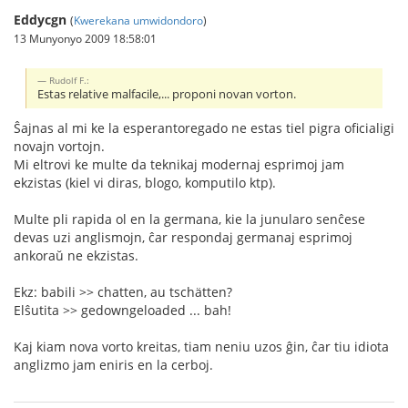
Eddycgn
(
Kwerekana umwidondoro
)
13 Munyonyo 2009 18:58:01
Rudolf F.:
Estas relative malfacile,... proponi novan vorton.
Ŝajnas al mi ke la esperantoregado ne estas tiel pigra oficialigi
novajn vortojn.
Mi eltrovi ke multe da teknikaj modernaj esprimoj jam
ekzistas (kiel vi diras, blogo, komputilo ktp).
Multe pli rapida ol en la germana, kie la junularo senĉese
devas uzi anglismojn, ĉar respondaj germanaj esprimoj
ankoraŭ ne ekzistas.
Ekz: babili >> chatten, au tschätten?
Elŝutita >> gedowngeloaded ... bah!
Kaj kiam nova vorto kreitas, tiam neniu uzos ĝin, ĉar tiu idiota
anglizmo jam eniris en la cerboj.