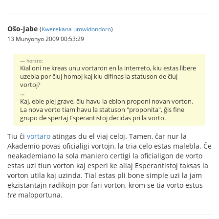
Oŝo-Jabe
(
Kwerekana umwidondoro
)
13 Munyonyo 2009 00:53:29
horsto:
Kial oni ne kreas unu vortaron en la interreto, kiu estas libere
uzebla por ĉiuj homoj kaj kiu difinas la statuson de ĉiuj
vortoj?
...
Kaj, eble plej grave, ĉiu havu la eblon proponi novan vorton.
La nova vorto tiam havu la statuson "proponita", ĝis fine
grupo de spertaj Esperantistoj decidas pri la vorto.
Tiu ĉi
vortaro
atingas du el viaj celoj. Tamen, ĉar nur la
Akademio povas oficialigi vortojn, la tria celo estas malebla. Ĉe
neakademiano la sola maniero certigi la oficialigon de vorto
estas uzi tiun vorton kaj esperi ke aliaj Esperantistoj taksas la
vorton utila kaj uzinda. Tial estas pli bone simple uzi la jam
ekzistantajn radikojn por fari vorton, krom se tia vorto estus
tre
maloportuna.