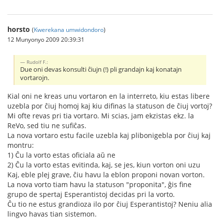
horsto
(
Kwerekana umwidondoro
)
12 Munyonyo 2009 20:39:31
Rudolf F.:
Due oni devas konsulti ĉiujn (!) pli grandajn kaj konatajn
vortarojn.
Kial oni ne kreas unu vortaron en la interreto, kiu estas libere
uzebla por ĉiuj homoj kaj kiu difinas la statuson de ĉiuj vortoj?
Mi ofte revas pri tia vortaro. Mi scias, jam ekzistas ekz. la
ReVo, sed tiu ne sufiĉas.
La nova vortaro estu facile uzebla kaj plibonigebla por ĉiuj kaj
montru:
1) Ĉu la vorto estas oficiala aŭ ne
2) Ĉu la vorto estas evitinda, kaj, se jes, kiun vorton oni uzu
Kaj, eble plej grave, ĉiu havu la eblon proponi novan vorton.
La nova vorto tiam havu la statuson "proponita", ĝis fine
grupo de spertaj Esperantistoj decidas pri la vorto.
Ĉu tio ne estus grandioza ilo por ĉiuj Esperantistoj? Neniu alia
lingvo havas tian sistemon.