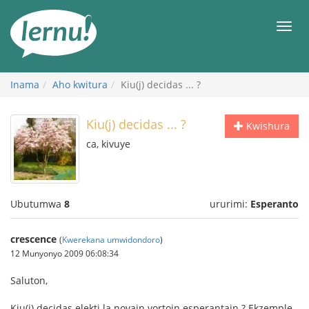
Ku
rupapuro
Urut
rw'ibirimwo
Inama
Aho kwitura
Kiu(j) decidas ... ?
Kiu(j) decidas ... ?
Kwishura
ca, kivuye
Ubutumwa
8
ururimi:
Esperanto
crescence
(
Kwerekana umwidondoro
)
12 Munyonyo 2009 06:08:34
Saluton,
Kiu(j) decidas elekti la novajn vortojn esperantajn ? Ekzemple,