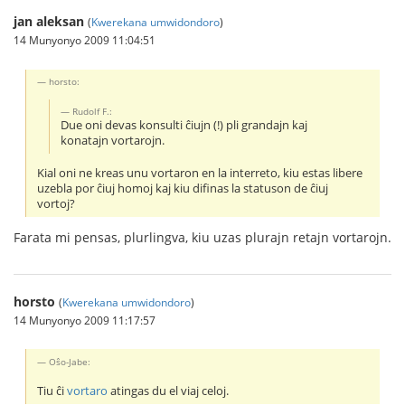
jan aleksan
(
Kwerekana umwidondoro
)
14 Munyonyo 2009 11:04:51
horsto:
Rudolf F.:
Due oni devas konsulti ĉiujn (!) pli grandajn kaj
konatajn vortarojn.
Kial oni ne kreas unu vortaron en la interreto, kiu estas libere
uzebla por ĉiuj homoj kaj kiu difinas la statuson de ĉiuj
vortoj?
Farata mi pensas, plurlingva, kiu uzas plurajn retajn vortarojn.
horsto
(
Kwerekana umwidondoro
)
14 Munyonyo 2009 11:17:57
Oŝo-Jabe:
Tiu ĉi
vortaro
atingas du el viaj celoj.