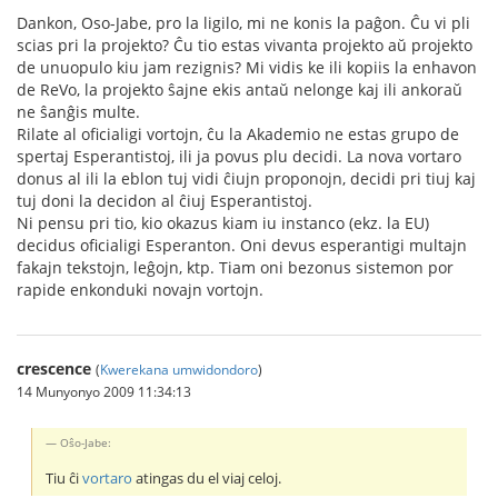
Dankon, Oso-Jabe, pro la ligilo, mi ne konis la paĝon. Ĉu vi pli
scias pri la projekto? Ĉu tio estas vivanta projekto aŭ projekto
de unuopulo kiu jam rezignis? Mi vidis ke ili kopiis la enhavon
de ReVo, la projekto ŝajne ekis antaŭ nelonge kaj ili ankoraŭ
ne ŝanĝis multe.
Rilate al oficialigi vortojn, ĉu la Akademio ne estas grupo de
spertaj Esperantistoj, ili ja povus plu decidi. La nova vortaro
donus al ili la eblon tuj vidi ĉiujn proponojn, decidi pri tiuj kaj
tuj doni la decidon al ĉiuj Esperantistoj.
Ni pensu pri tio, kio okazus kiam iu instanco (ekz. la EU)
decidus oficialigi Esperanton. Oni devus esperantigi multajn
fakajn tekstojn, leĝojn, ktp. Tiam oni bezonus sistemon por
rapide enkonduki novajn vortojn.
crescence
(
Kwerekana umwidondoro
)
14 Munyonyo 2009 11:34:13
Oŝo-Jabe:
Tiu ĉi
vortaro
atingas du el viaj celoj.