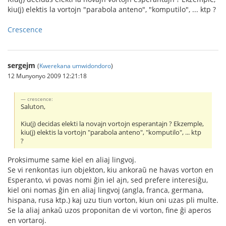
kiu(j) elektis la vortojn "parabola anteno", "komputilo", ... ktp ?
Crescence
sergejm
(
Kwerekana umwidondoro
)
12 Munyonyo 2009 12:21:18
crescence:
Saluton,
Kiu(j) decidas elekti la novajn vortojn esperantajn ? Ekzemple,
kiu(j) elektis la vortojn "parabola anteno", "komputilo", ... ktp
?
Proksimume same kiel en aliaj lingvoj.
Se vi renkontas iun objekton, kiu ankoraŭ ne havas vorton en
Esperanto, vi povas nomi ĝin iel ajn, sed prefere interesiĝu,
kiel oni nomas ĝin en aliaj lingvoj (angla, franca, germana,
hispana, rusa ktp.) kaj uzu tiun vorton, kiun oni uzas pli multe.
Se la aliaj ankaŭ uzos proponitan de vi vorton, fine ĝi aperos
en vortaroj.