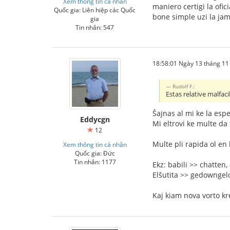
Xem thông tin cá nhân
maniero certigi la ofici
Quốc gia: Liên hiệp các Quốc
bone simple uzi la jam
gia
Tin nhắn: 547
18:58:01 Ngày 13 tháng 1
Rudolf F.:
Estas relative malfac
Ŝajnas al mi ke la espe
Eddycgn
Mi eltrovi ke multe da 
12
Multe pli rapida ol en
Xem thông tin cá nhân
Quốc gia: Đức
Tin nhắn: 1177
Ekz: babili >> chatten,
Elŝutita >> gedowngelo
Kaj kiam nova vorto kre