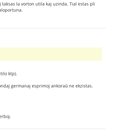
 taksas la vorton utila kaj uzinda. Tial estas pli
loportuna.
ilo ktp).
pondaj germanaj esprimoj ankoraŭ ne ekzistas.
erboj.