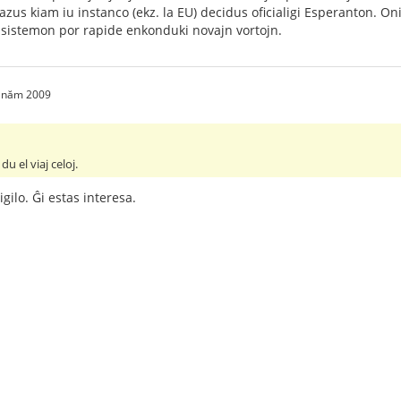
kazus kiam iu instanco (ekz. la EU) decidus oficialigi Esperanton. On
 sistemon por rapide enkonduki novajn vortojn.
1 năm 2009
du el viaj celoj.
igilo. Ĝi estas interesa.