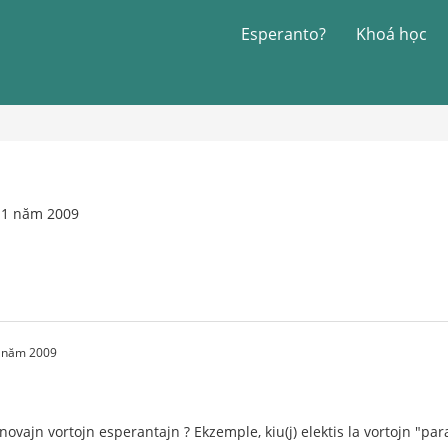
Esperanto?
Khoá học
11 năm 2009
1 năm 2009
a novajn vortojn esperantajn ? Ekzemple, kiu(j) elektis la vortojn "par