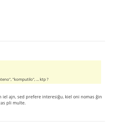
teno", "komputilo", ... ktp ?
iel ajn, sed prefere interesiĝu, kiel oni nomas ĝin
zas pli multe.