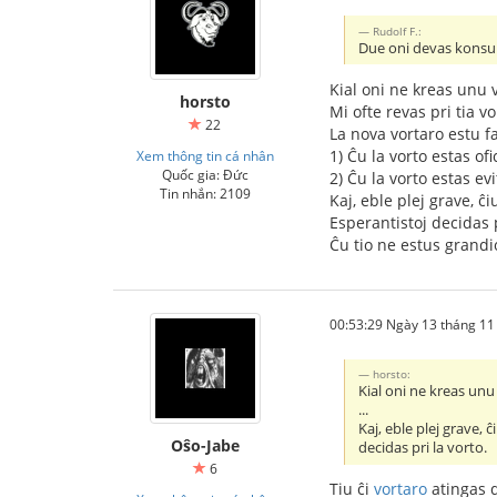
Rudolf F.:
Due oni devas konsulti
Kial oni ne kreas unu v
horsto
Mi ofte revas pri tia vo
22
La nova vortaro estu fa
1) Ĉu la vorto estas ofi
Xem thông tin cá nhân
Quốc gia: Đức
2) Ĉu la vorto estas evi
Tin nhắn: 2109
Kaj, eble plej grave, 
Esperantistoj decidas p
Ĉu tio ne estus grandio
00:53:29 Ngày 13 tháng 1
horsto:
Kial oni ne kreas unu 
...
Kaj, eble plej grave,
Oŝo-Jabe
decidas pri la vorto.
6
Tiu ĉi
vortaro
atingas d