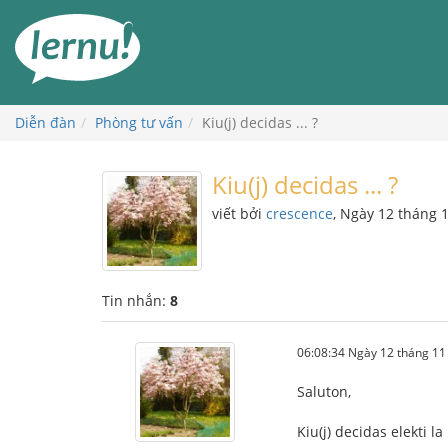
Đi
đến
phần
nội
dung
Diễn đàn
Phòng tư vấn
Kiu(j) decidas ... ?
Kiu(j) decidas ... ?
viết bởi
crescence
, Ngày 12 tháng 
Tin nhắn:
8
06:08:34 Ngày 12 tháng 1
Saluton,
Kiu(j) decidas elekti l