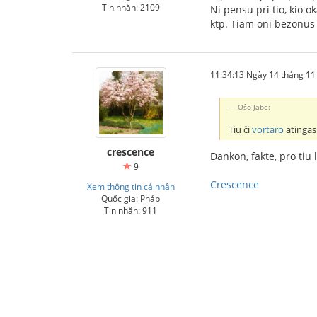
Tin nhắn: 2109
Ni pensu pri tio, kio o
ktp. Tiam oni bezonus
11:34:13 Ngày 14 tháng 1
Oŝo-Jabe:
Tiu ĉi
vortaro
atingas 
crescence
Dankon, fakte, pro tiu l
9
Crescence
Xem thông tin cá nhân
Quốc gia: Pháp
Tin nhắn: 911