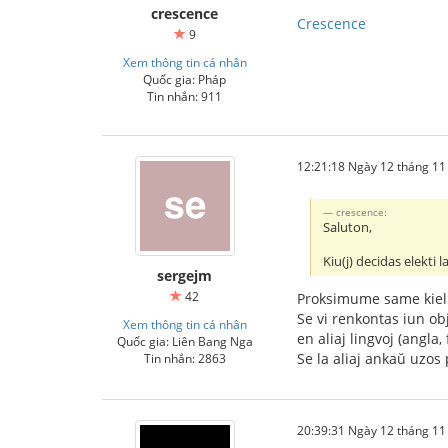
crescence
Crescence
9
Xem thông tin cá nhân
Quốc gia: Pháp
Tin nhắn: 911
12:21:18 Ngày 12 tháng 1
crescence:
Saluton,
Kiu(j) decidas elekti 
sergejm
42
Proksimume same kiel e
Se vi renkontas iun ob
Xem thông tin cá nhân
en aliaj lingvoj (angla
Quốc gia: Liên Bang Nga
Se la aliaj ankaŭ uzos 
Tin nhắn: 2863
20:39:31 Ngày 12 tháng 1