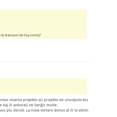
 la statuson de ĉiuj vortoj?
io estas vivanta projekto aŭ projekto de unuopulo kiu
e kaj ili ankoraŭ ne ŝanĝis multe.
ovus plu decidi. La nova vortaro donus al ili la eblon