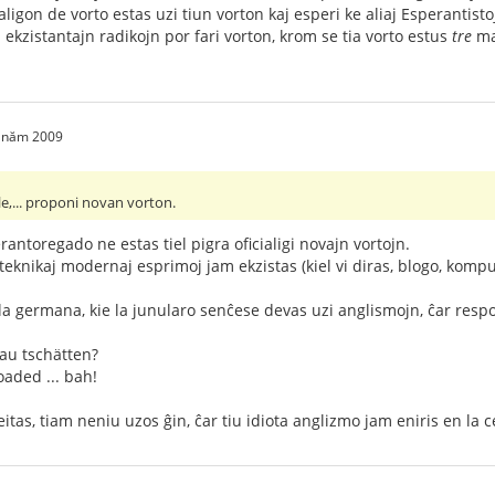
aligon de vorto estas uzi tiun vorton kaj esperi ke aliaj Esperantistoj
 ekzistantajn radikojn por fari vorton, krom se tia vorto estus
tre
ma
1 năm 2009
ile,... proponi novan vorton.
rantoregado ne estas tiel pigra oficialigi novajn vortojn.
teknikaj modernaj esprimoj jam ekzistas (kiel vi diras, blogo, komput
 la germana, kie la junularo senĉese devas uzi anglismojn, ĉar res
 au tschätten?
aded ... bah!
itas, tiam neniu uzos ĝin, ĉar tiu idiota anglizmo jam eniris en la c