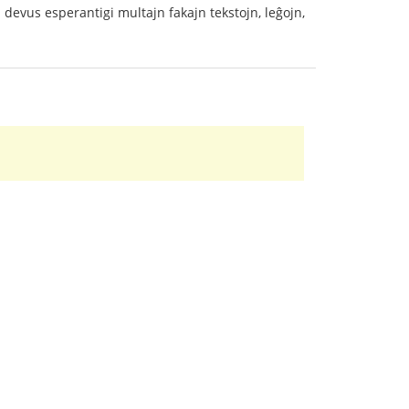
i devus esperantigi multajn fakajn tekstojn, leĝojn,