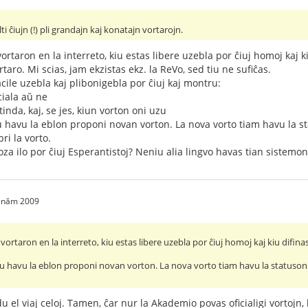
 ĉiujn (!) pli grandajn kaj konatajn vortarojn.
ortaron en la interreto, kiu estas libere uzebla por ĉiuj homoj kaj ki
rtaro. Mi scias, jam ekzistas ekz. la ReVo, sed tiu ne sufiĉas.
cile uzebla kaj plibonigebla por ĉiuj kaj montru:
ciala aŭ ne
tinda, kaj, se jes, kiun vorton oni uzu
ĉiu havu la eblon proponi novan vorton. La nova vorto tiam havu la s
ri la vorto.
za ilo por ĉiuj Esperantistoj? Neniu alia lingvo havas tian sistemon
1 năm 2009
vortaron en la interreto, kiu estas libere uzebla por ĉiuj homoj kaj kiu difinas
 ĉiu havu la eblon proponi novan vorton. La nova vorto tiam havu la statuson 
u el viaj celoj. Tamen, ĉar nur la Akademio povas oficialigi vortojn,