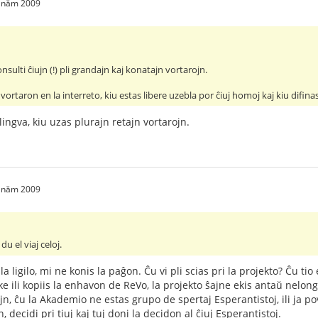
1 năm 2009
sulti ĉiujn (!) pli grandajn kaj konatajn vortarojn.
vortaron en la interreto, kiu estas libere uzebla por ĉiuj homoj kaj kiu difinas
ingva, kiu uzas plurajn retajn vortarojn.
1 năm 2009
du el viaj celoj.
a ligilo, mi ne konis la paĝon. Ĉu vi pli scias pri la projekto? Ĉu t
ke ili kopiis la enhavon de ReVo, la projekto ŝajne ekis antaŭ nelong
rtojn, ĉu la Akademio ne estas grupo de spertaj Esperantistoj, ili ja p
, decidi pri tiuj kaj tuj doni la decidon al ĉiuj Esperantistoj.