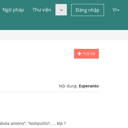
Ngữ pháp
Thư viện
VI
Đăng nhập
Trả lời
Nội dung:
Esperanto
abola anteno", "komputilo", ... ktp ?