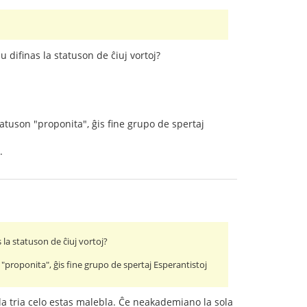
u difinas la statuson de ĉiuj vortoj?
tatuson "proponita", ĝis fine grupo de spertaj
.
 la statuson de ĉiuj vortoj?
"proponita", ĝis fine grupo de spertaj Esperantistoj
 la tria celo estas malebla. Ĉe neakademiano la sola