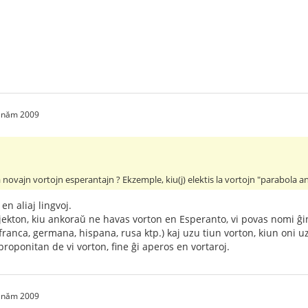
1 năm 2009
la novajn vortojn esperantajn ? Ekzemple, kiu(j) elektis la vortojn "parabola an
n aliaj lingvoj.
jekton, kiu ankoraŭ ne havas vorton en Esperanto, vi povas nomi ĝin 
, franca, germana, hispana, rusa ktp.) kaj uzu tiun vorton, kiun oni u
proponitan de vi vorton, fine ĝi aperos en vortaroj.
1 năm 2009