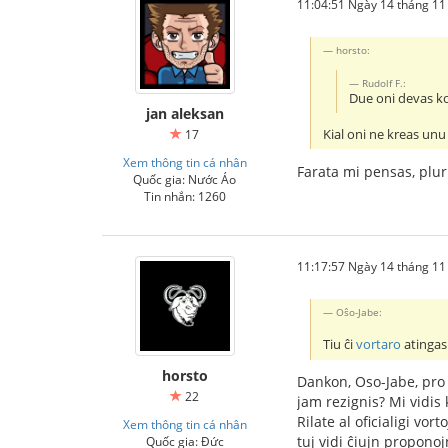
11:04:51 Ngày 14 tháng 1
horsto:
Rudolf F.:
Due oni devas kon
jan aleksan
Kial oni ne kreas unu 
17
Xem thông tin cá nhân
Farata mi pensas, plurl
Quốc gia: Nước Áo
Tin nhắn: 1260
11:17:57 Ngày 14 tháng 1
Oŝo-Jabe:
Tiu ĉi
vortaro
atingas 
horsto
Dankon, Oso-Jabe, pro l
22
jam rezignis? Mi vidis 
Rilate al oficialigi vo
Xem thông tin cá nhân
tuj vidi ĉiujn proponojn
Quốc gia: Đức