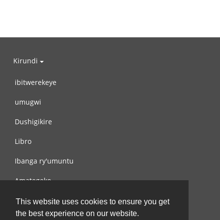
Kirundi
ibitwerekeye
umugwi
Dushigikire
Libro
Ibanga ry'umuntu
Amategeko
Turondere
This website uses cookies to ensure you get
the best experience on our website.