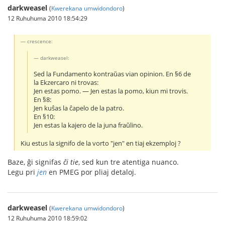
darkweasel
(
Kwerekana umwidondoro
)
12 Ruhuhuma 2010 18:54:29
crescence:
darkweasel:
Sed la Fundamento kontraŭas vian opinion. En §6 de
la Ekzercaro ni trovas:
Jen estas pomo. ― Jen estas la pomo, kiun mi trovis.
En §8:
Jen kuŝas la ĉapelo de la patro.
En §10:
Jen estas la kajero de la juna fraŭlino.
Kiu estus la signifo de la vorto "jen" en tiaj ekzemploj ?
Baze, ĝi signifas
ĉi tie
, sed kun tre atentiga nuanco.
Legu pri
jen
en PMEG por pliaj detaloj.
darkweasel
(
Kwerekana umwidondoro
)
12 Ruhuhuma 2010 18:59:02