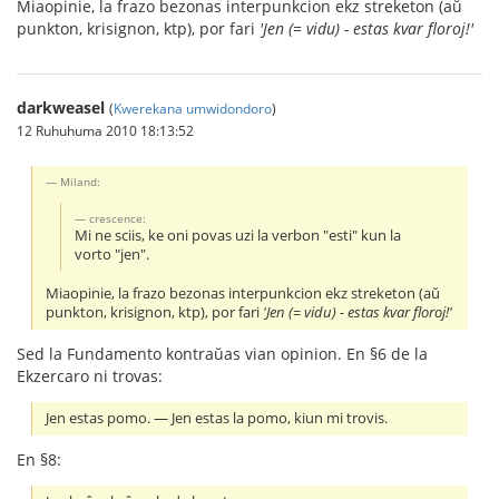
Miaopinie, la frazo bezonas interpunkcion ekz streketon (aŭ
punkton, krisignon, ktp), por fari
'Jen (= vidu) - estas kvar floroj!'
darkweasel
(
Kwerekana umwidondoro
)
12 Ruhuhuma 2010 18:13:52
Miland:
crescence:
Mi ne sciis, ke oni povas uzi la verbon "esti" kun la
vorto "jen".
Miaopinie, la frazo bezonas interpunkcion ekz streketon (aŭ
punkton, krisignon, ktp), por fari
'Jen (= vidu) - estas kvar floroj!'
Sed la Fundamento kontraŭas vian opinion. En §6 de la
Ekzercaro ni trovas:
Jen estas pomo. ― Jen estas la pomo, kiun mi trovis.
En §8: