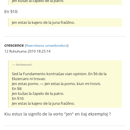
Jen kuŝas la ĉapelo de la patro.
En §10:
Jen estas la kajero de la juna fraŭlino.
crescence
(
Kwerekana umwidondoro
)
12 Ruhuhuma 2010 18:25:14
darkweasel:
Sed la Fundamento kontraŭas vian opinion. En §6 de la
Ekzercaro ni trovas:
Jen estas pomo. ― Jen estas la pomo, kiun mi trovis.
En §8:
Jen kuŝas la ĉapelo de la patro.
En §10:
Jen estas la kajero de la juna fraŭlino.
Kiu estus la signifo de la vorto "jen" en tiaj ekzemploj ?