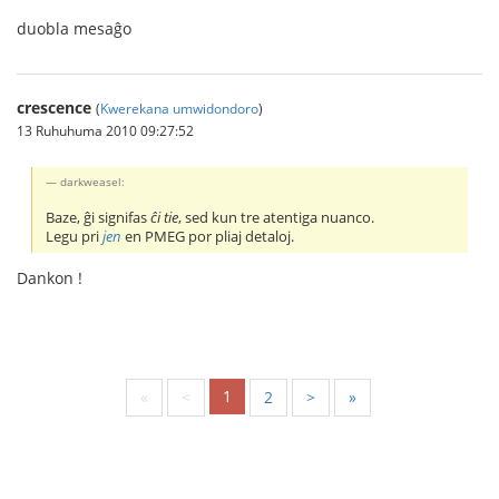
duobla mesaĝo
crescence
(
Kwerekana umwidondoro
)
13 Ruhuhuma 2010 09:27:52
darkweasel:
Baze, ĝi signifas
ĉi tie
, sed kun tre atentiga nuanco.
Legu pri
jen
en PMEG por pliaj detaloj.
Dankon !
1
«
<
2
>
»