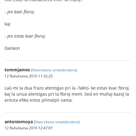
-
Jen kvar floroj
.
kaj
-
Jen estas kvar floroj
.
Dankon
tommjames
(
Kwerekana umwidondoro
)
12 Ruhuhuma 2010 11:32:25
Laŭ mi la dua frazo atentigas pri la -fakto- ke estas kvar floroj,
kaj la unua atentigas pri la floroj mem. Sed en multaj kazoj la
entuta efiko estos plimalpli sama.
antoniomoya
(
Kwerekana umwidondoro
)
12 Ruhuhuma 2010 12:47:01