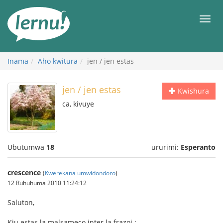
Ku
rupapuro
Urut
rw'ibirimwo
Inama
Aho kwitura
jen / jen estas
jen / jen estas
Kwishura
ca, kivuye
Ubutumwa
18
ururimi:
Esperanto
crescence
(
Kwerekana umwidondoro
)
12 Ruhuhuma 2010 11:24:12
Saluton,
Kiu estas la malsameco inter la frazoj :