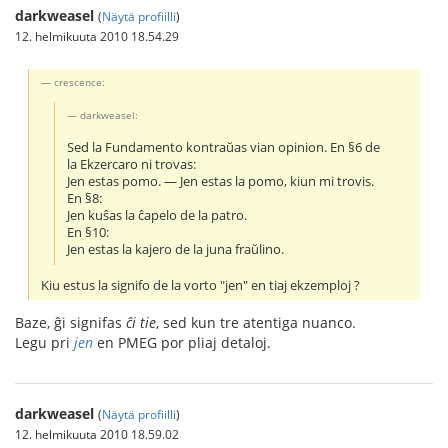
darkweasel
(
Näytä profiilli
)
12. helmikuuta 2010 18.54.29
crescence:
darkweasel:
Sed la Fundamento kontraŭas vian opinion. En §6 de
la Ekzercaro ni trovas:
Jen estas pomo. ― Jen estas la pomo, kiun mi trovis.
En §8:
Jen kuŝas la ĉapelo de la patro.
En §10:
Jen estas la kajero de la juna fraŭlino.
Kiu estus la signifo de la vorto "jen" en tiaj ekzemploj ?
Baze, ĝi signifas
ĉi tie
, sed kun tre atentiga nuanco.
Legu pri
jen
en PMEG por pliaj detaloj.
darkweasel
(
Näytä profiilli
)
12. helmikuuta 2010 18.59.02