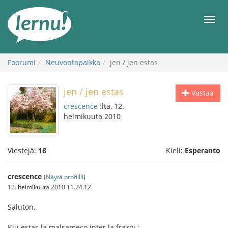
Tästä
sisältöön
Men
Foorumi
Neuvontapaikka
jen / jen estas
jen / jen estas
Vastaa
crescence
:lta, 12.
helmikuuta 2010
Viestejä:
18
Kieli:
Esperanto
crescence
(
Näytä profiilli
)
12. helmikuuta 2010 11.24.12
Saluton,
Kiu estas la malsameco inter la frazoj :