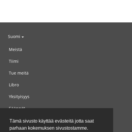
Suomi
Meistä
Tiimi
Tue meitä
Libro
Yksityisyys
Säännöt
Ota yhteyttä meihin
Tämä sivusto käyttää evästeitä jotta saat
parhaan kokemuksen sivustostamme.