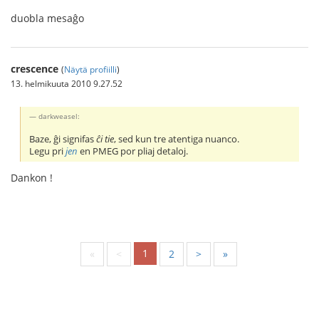
duobla mesaĝo
crescence
(
Näytä profiilli
)
13. helmikuuta 2010 9.27.52
darkweasel:
Baze, ĝi signifas
ĉi tie
, sed kun tre atentiga nuanco.
Legu pri
jen
en PMEG por pliaj detaloj.
Dankon !
1
«
<
2
>
»