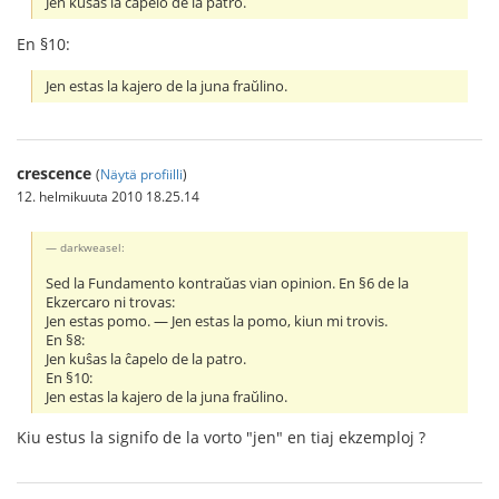
Jen kuŝas la ĉapelo de la patro.
En §10:
Jen estas la kajero de la juna fraŭlino.
crescence
(
Näytä profiilli
)
12. helmikuuta 2010 18.25.14
darkweasel:
Sed la Fundamento kontraŭas vian opinion. En §6 de la
Ekzercaro ni trovas:
Jen estas pomo. ― Jen estas la pomo, kiun mi trovis.
En §8:
Jen kuŝas la ĉapelo de la patro.
En §10:
Jen estas la kajero de la juna fraŭlino.
Kiu estus la signifo de la vorto "jen" en tiaj ekzemploj ?