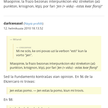
Miaopinie, la frazo bezonas interpunkcion ekz streketon (aŭ
punkton, krisignon, ktp), por fari
'Jen (= vidu) - estas kvar floroj!'
darkweasel
(
Näytä profiilli
)
12. helmikuuta 2010 18.13.52
Miland:
crescence:
Mi ne sciis, ke oni povas uzi la verbon "esti" kun la
vorto "jen".
Miaopinie, la frazo bezonas interpunkcion ekz streketon (aŭ
punkton, krisignon, ktp), por fari
'Jen (= vidu) - estas kvar floroj!'
Sed la Fundamento kontraŭas vian opinion. En §6 de la
Ekzercaro ni trovas:
Jen estas pomo. ― Jen estas la pomo, kiun mi trovis.
En §8: