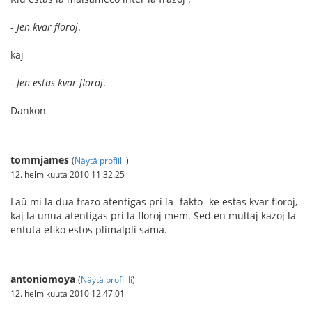
-
Jen kvar floroj
.
kaj
-
Jen estas kvar floroj
.
Dankon
tommjames
(
Näytä profiilli
)
12. helmikuuta 2010 11.32.25
Laŭ mi la dua frazo atentigas pri la -fakto- ke estas kvar floroj,
kaj la unua atentigas pri la floroj mem. Sed en multaj kazoj la
entuta efiko estos plimalpli sama.
antoniomoya
(
Näytä profiilli
)
12. helmikuuta 2010 12.47.01