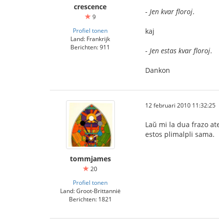
crescence
-
Jen kvar floroj
.
9
Profiel tonen
kaj
Land: Frankrijk
Berichten: 911
-
Jen estas kvar floroj
.
Dankon
12 februari 2010 11:32:25
Laŭ mi la dua frazo ate
estos plimalpli sama.
tommjames
20
Profiel tonen
Land: Groot-Brittannië
Berichten: 1821