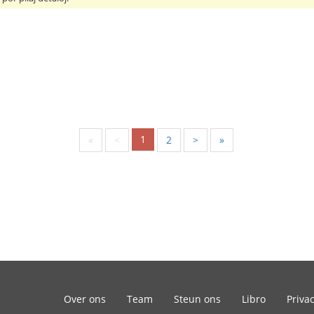
1
«
<
2
>
»
Over ons
Team
Steun ons
Libro
Priva