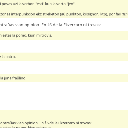
ni povas uzi la verbon "esti" kun la vorto "jen".
ezonas interpunkcion ekz streketon (aŭ punkton, krisignon, ktp), por fari
'Jen
raŭas vian opinion. En §6 de la Ekzercaro ni trovas:
 estas la pomo, kiun mi trovis.
 la patro.
la juna fraŭlino.
ntraŭas vian opinion. En §6 de la Ekzercaro ni trovas:
 estas la pomo, kiun mi trovis.