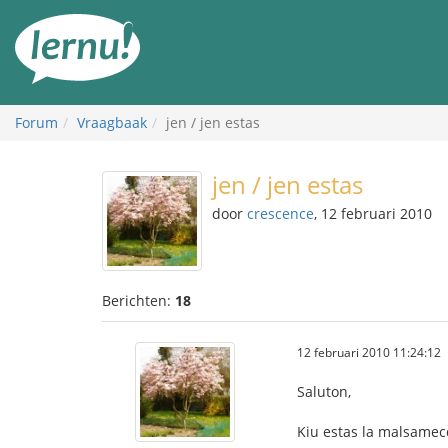
Naar
de
inhoud
Forum
Vraagbaak
jen / jen estas
jen / jen estas
door
crescence
, 12 februari 2010
Berichten:
18
12 februari 2010 11:24:12
Saluton,
Kiu estas la malsameco 