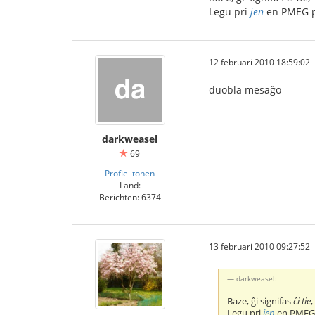
Legu pri
jen
en PMEG po
12 februari 2010 18:59:02
duobla mesaĝo
darkweasel
69
Profiel tonen
Land:
Berichten: 6374
13 februari 2010 09:27:52
darkweasel:
Baze, ĝi signifas
ĉi tie
Legu pri
jen
en PMEG p