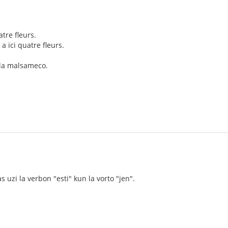
atre fleurs.
 y a ici quatre fleurs.
 la malsameco.
as uzi la verbon "esti" kun la vorto "jen".