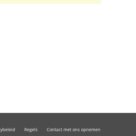
cybeleid
Regels
Contact met ons opnemen