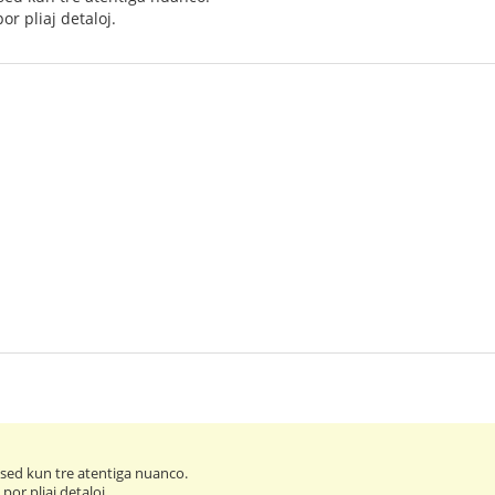
r pliaj detaloj.
, sed kun tre atentiga nuanco.
or pliaj detaloj.