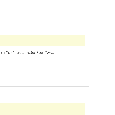
fari
'Jen (= vidu) - estas kvar floroj!'