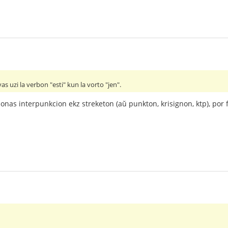
vas uzi la verbon "esti" kun la vorto "jen".
zonas interpunkcion ekz streketon (aŭ punkton, krisignon, ktp), por 