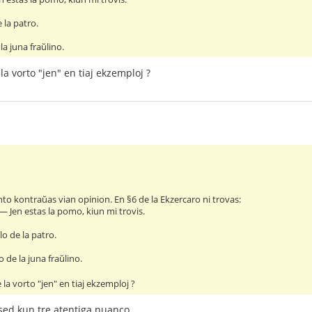
 la patro.
la juna fraŭlino.
 la vorto "jen" en tiaj ekzemploj ?
o kontraŭas vian opinion. En §6 de la Ekzercaro ni trovas:
― Jen estas la pomo, kiun mi trovis.
lo de la patro.
o de la juna fraŭlino.
e la vorto "jen" en tiaj ekzemploj ?
 sed kun tre atentiga nuanco.