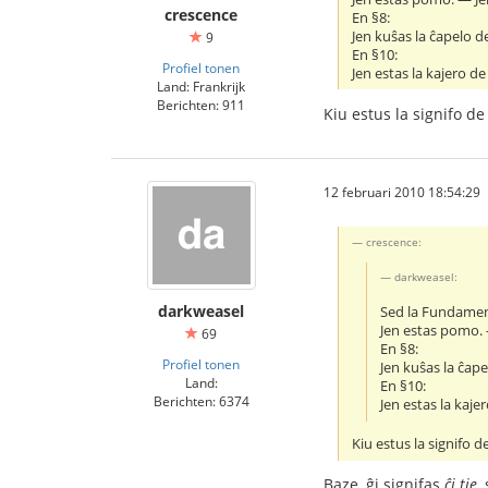
crescence
En §8:
Jen kuŝas la ĉapelo de
9
En §10:
Profiel tonen
Jen estas la kajero de 
Land: Frankrijk
Berichten: 911
Kiu estus la signifo de
12 februari 2010 18:54:29
crescence:
darkweasel:
darkweasel
Sed la Fundament
Jen estas pomo. 
69
En §8:
Profiel tonen
Jen kuŝas la ĉape
Land:
En §10:
Berichten: 6374
Jen estas la kajer
Kiu estus la signifo d
Baze, ĝi signifas
ĉi tie
,