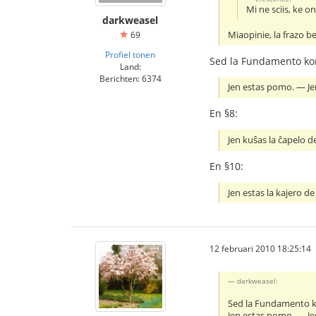
Mi ne sciis, ke o
darkweasel
Miaopinie, la frazo b
69
Profiel tonen
Sed la Fundamento kont
Land:
Berichten: 6374
Jen estas pomo. ― Jen
En §8:
Jen kuŝas la ĉapelo de
En §10:
Jen estas la kajero de 
12 februari 2010 18:25:14
darkweasel:
Sed la Fundamento ko
Jen estas pomo. ― Jen