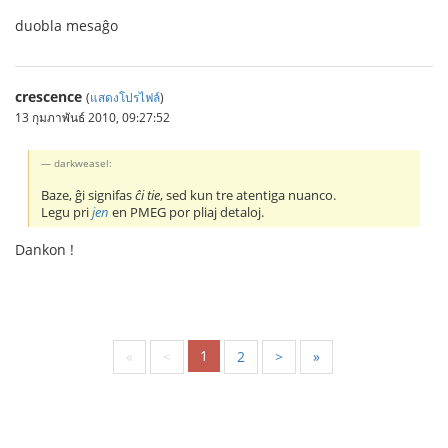
duobla mesaĝo
crescence
(
แสดงโปรไฟล์
)
13 กุมภาพันธ์ 2010, 09:27:52
darkweasel:
Baze, ĝi signifas
ĉi tie
, sed kun tre atentiga nuanco.
Legu pri
jen
en PMEG por pliaj detaloj.
Dankon !
1
«
<
2
>
»