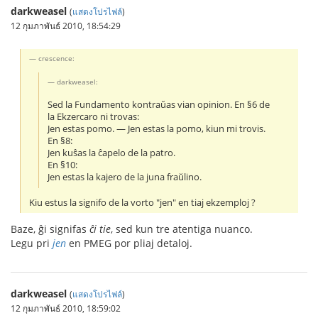
darkweasel
(
แสดงโปรไฟล์
)
12 กุมภาพันธ์ 2010, 18:54:29
crescence:
darkweasel:
Sed la Fundamento kontraŭas vian opinion. En §6 de
la Ekzercaro ni trovas:
Jen estas pomo. ― Jen estas la pomo, kiun mi trovis.
En §8:
Jen kuŝas la ĉapelo de la patro.
En §10:
Jen estas la kajero de la juna fraŭlino.
Kiu estus la signifo de la vorto "jen" en tiaj ekzemploj ?
Baze, ĝi signifas
ĉi tie
, sed kun tre atentiga nuanco.
Legu pri
jen
en PMEG por pliaj detaloj.
darkweasel
(
แสดงโปรไฟล์
)
12 กุมภาพันธ์ 2010, 18:59:02