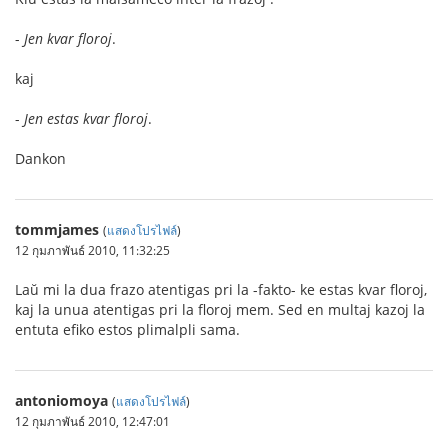
-
Jen kvar floroj
.
kaj
-
Jen estas kvar floroj
.
Dankon
tommjames
(
แสดงโปรไฟล์
)
12 กุมภาพันธ์ 2010, 11:32:25
Laŭ mi la dua frazo atentigas pri la -fakto- ke estas kvar floroj,
kaj la unua atentigas pri la floroj mem. Sed en multaj kazoj la
entuta efiko estos plimalpli sama.
antoniomoya
(
แสดงโปรไฟล์
)
12 กุมภาพันธ์ 2010, 12:47:01