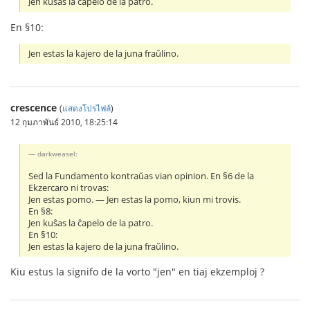
Jen kuŝas la ĉapelo de la patro.
En §10:
Jen estas la kajero de la juna fraŭlino.
crescence
(
แสดงโปรไฟล์
)
12 กุมภาพันธ์ 2010, 18:25:14
darkweasel:
Sed la Fundamento kontraŭas vian opinion. En §6 de la
Ekzercaro ni trovas:
Jen estas pomo. ― Jen estas la pomo, kiun mi trovis.
En §8:
Jen kuŝas la ĉapelo de la patro.
En §10:
Jen estas la kajero de la juna fraŭlino.
Kiu estus la signifo de la vorto "jen" en tiaj ekzemploj ?