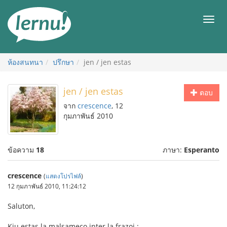
ไป
ยัง
เมนู
สารบัญ
ห้องสนทนา
ปรึกษา
jen / jen estas
jen / jen estas
ตอบ
จาก
crescence
, 12
กุมภาพันธ์ 2010
ข้อความ
18
ภาษา:
Esperanto
crescence
(
แสดงโปรไฟล์
)
12 กุมภาพันธ์ 2010, 11:24:12
Saluton,
Kiu estas la malsameco inter la frazoj :