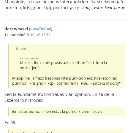
Miaopinie, la frazo bezonas interpunkcion ekz streketon (aŭ
punkton, krisignon, ktp), por fari
'Jen (= vidu) - estas kvar floroj!'
darkweasel
(
แสดงโปรไฟล์
)
12 กุมภาพันธ์ 2010, 18:13:52
Miland:
crescence:
Mi ne sciis, ke oni povas uzi la verbon "esti" kun la
vorto "jen".
Miaopinie, la frazo bezonas interpunkcion ekz streketon (aŭ
punkton, krisignon, ktp), por fari
'Jen (= vidu) - estas kvar floroj!'
Sed la Fundamento kontraŭas vian opinion. En §6 de la
Ekzercaro ni trovas:
Jen estas pomo. ― Jen estas la pomo, kiun mi trovis.
En §8: