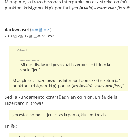
Miaopinie, la frazo bezonas interpunkcion ekz streketon (aŭ
punkton, krisignon, ktp), por fari
'Jen (= vidu) - estas kvar floroj!'
darkweasel
(
프로필 보기
)
2010년 2월 12일 오후 6:13:52
Miland:
crescence:
Mi ne sciis, ke oni povas uzi la verbon "esti" kun la
vorto "jen".
Miaopinie, la frazo bezonas interpunkcion ekz streketon (aŭ
punkton, krisignon, ktp), por fari
'Jen (= vidu) - estas kvar floroj!'
Sed la Fundamento kontraŭas vian opinion. En §6 de la
Ekzercaro ni trovas:
Jen estas pomo. ― Jen estas la pomo, kiun mi trovis.
En §8: