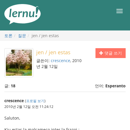
본
문
메
으
뉴
로
토론
질문
jen / jen estas
jen / jen estas
댓글 쓰기
글쓴이:
crescence
, 2010
년 2월 12일
글:
18
언어:
Esperanto
crescence
(
프로필 보기
)
2010년 2월 12일 오전 11:24:12
Saluton,
Kiu estas la malsameco inter la frazoj :