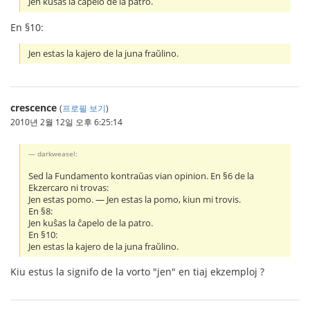
Jen kuŝas la ĉapelo de la patro.
En §10:
Jen estas la kajero de la juna fraŭlino.
crescence
(
프로필 보기
)
2010년 2월 12일 오후 6:25:14
darkweasel:
Sed la Fundamento kontraŭas vian opinion. En §6 de la
Ekzercaro ni trovas:
Jen estas pomo. ― Jen estas la pomo, kiun mi trovis.
En §8:
Jen kuŝas la ĉapelo de la patro.
En §10:
Jen estas la kajero de la juna fraŭlino.
Kiu estus la signifo de la vorto "jen" en tiaj ekzemploj ?