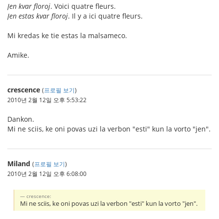
Jen kvar floroj
. Voici quatre fleurs.
Jen estas kvar floroj
. Il y a ici quatre fleurs.
Mi kredas ke tie estas la malsameco.
Amike.
crescence
(
프로필 보기
)
2010년 2월 12일 오후 5:53:22
Dankon.
Mi ne sciis, ke oni povas uzi la verbon "esti" kun la vorto "jen".
Miland
(
프로필 보기
)
2010년 2월 12일 오후 6:08:00
crescence:
Mi ne sciis, ke oni povas uzi la verbon "esti" kun la vorto "jen".