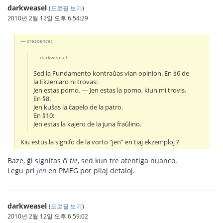
darkweasel
(
프로필 보기
)
2010년 2월 12일 오후 6:54:29
crescence:
darkweasel:
Sed la Fundamento kontraŭas vian opinion. En §6 de
la Ekzercaro ni trovas:
Jen estas pomo. ― Jen estas la pomo, kiun mi trovis.
En §8:
Jen kuŝas la ĉapelo de la patro.
En §10:
Jen estas la kajero de la juna fraŭlino.
Kiu estus la signifo de la vorto "jen" en tiaj ekzemploj ?
Baze, ĝi signifas
ĉi tie
, sed kun tre atentiga nuanco.
Legu pri
jen
en PMEG por pliaj detaloj.
darkweasel
(
프로필 보기
)
2010년 2월 12일 오후 6:59:02