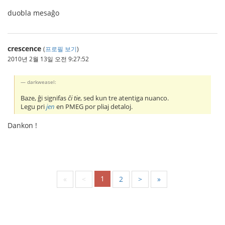
duobla mesaĝo
crescence
(
프로필 보기
)
2010년 2월 13일 오전 9:27:52
darkweasel:
Baze, ĝi signifas
ĉi tie
, sed kun tre atentiga nuanco.
Legu pri
jen
en PMEG por pliaj detaloj.
Dankon !
1
«
<
2
>
»