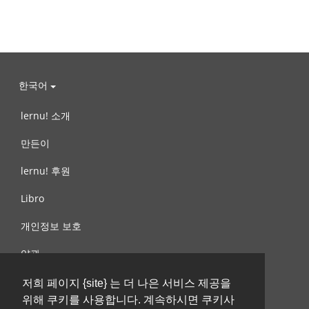
한국어
lernu! 소개
만든이
lernu! 후원
Libro
개인정보 보호
약관
제안, 문의
저희 페이지 {site} 는 더 나은 서비스 제공을
위해 쿠키를 사용합니다. 계속하시면 쿠키사