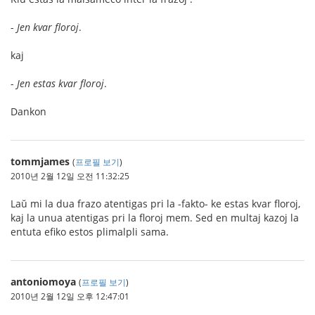
-
Jen kvar floroj
.
kaj
-
Jen estas kvar floroj
.
Dankon
tommjames
(
프로필 보기
)
2010년 2월 12일 오전 11:32:25
Laŭ mi la dua frazo atentigas pri la -fakto- ke estas kvar floroj,
kaj la unua atentigas pri la floroj mem. Sed en multaj kazoj la
entuta efiko estos plimalpli sama.
antoniomoya
(
프로필 보기
)
2010년 2월 12일 오후 12:47:01