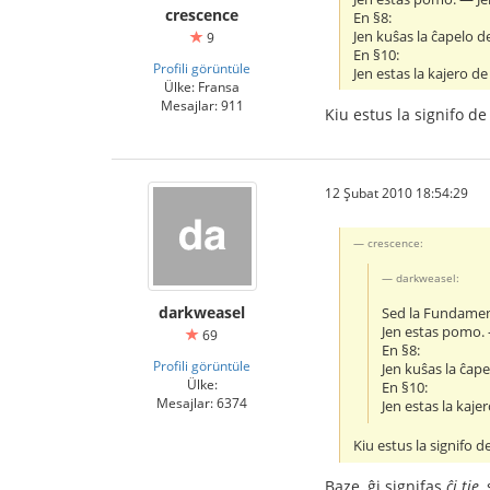
crescence
En §8:
Jen kuŝas la ĉapelo de
9
En §10:
Profili görüntüle
Jen estas la kajero de 
Ülke: Fransa
Mesajlar: 911
Kiu estus la signifo de
12 Şubat 2010 18:54:29
crescence:
darkweasel:
darkweasel
Sed la Fundament
Jen estas pomo. 
69
En §8:
Profili görüntüle
Jen kuŝas la ĉape
Ülke:
En §10:
Mesajlar: 6374
Jen estas la kajer
Kiu estus la signifo d
Baze, ĝi signifas
ĉi tie
,