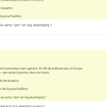
 la patro.
la juna fraŭlino.
 la vorto "jen" en tiaj ekzemploj ?
o kontraŭas vian opinion. En §6 de la Ekzercaro ni trovas:
― Jen estas la pomo, kiun mi trovis.
lo de la patro.
o de la juna fraŭlino.
e la vorto "jen" en tiaj ekzemploj ?
 sed kun tre atentiga nuanco.