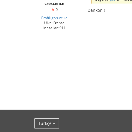
crescence
9
Dankon !
Profili görüntüle
Ülke: Fransa
Mesajlar: 911
Türkçe