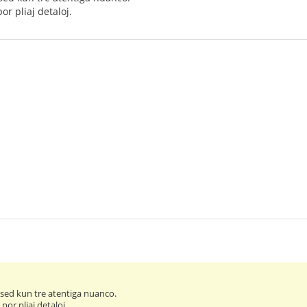
r pliaj detaloj.
, sed kun tre atentiga nuanco.
or pliaj detaloj.