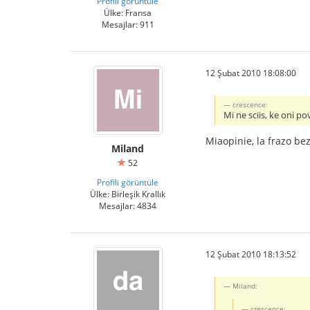
Profili görüntüle
Ülke: Fransa
Mesajlar: 911
12 Şubat 2010 18:08:00
crescence:
Mi ne sciis, ke oni po
Miaopinie, la frazo be
Miland
52
Profili görüntüle
Ülke: Birleşik Krallık
Mesajlar: 4834
12 Şubat 2010 18:13:52
Miland:
crescence: