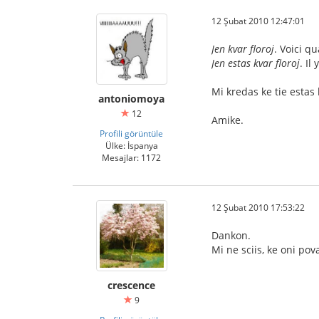
12 Şubat 2010 12:47:01
Jen kvar floroj
. Voici qu
Jen estas kvar floroj
. Il
Mi kredas ke tie estas
antoniomoya
12
Amike.
Profili görüntüle
Ülke: İspanya
Mesajlar: 1172
12 Şubat 2010 17:53:22
Dankon.
Mi ne sciis, ke oni pov
crescence
9