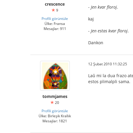
crescence
-
Jen kvar floroj
.
9
Profili görüntüle
kaj
Ülke: Fransa
Mesajlar: 911
-
Jen estas kvar floroj
.
Dankon
12 Şubat 2010 11:32:25
Laŭ mi la dua frazo ate
estos plimalpli sama.
tommjames
20
Profili görüntüle
Ülke: Birleşik Krallık
Mesajlar: 1821