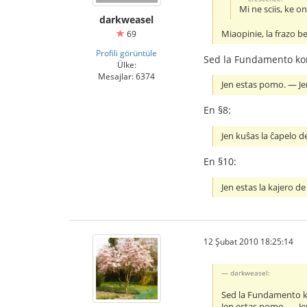
Mi ne sciis, ke o
darkweasel
Miaopinie, la frazo b
69
Profili görüntüle
Sed la Fundamento kont
Ülke:
Mesajlar: 6374
Jen estas pomo. ― Jen
En §8:
Jen kuŝas la ĉapelo de
En §10:
Jen estas la kajero de 
12 Şubat 2010 18:25:14
darkweasel:
Sed la Fundamento ko
Jen estas pomo. ― Jen