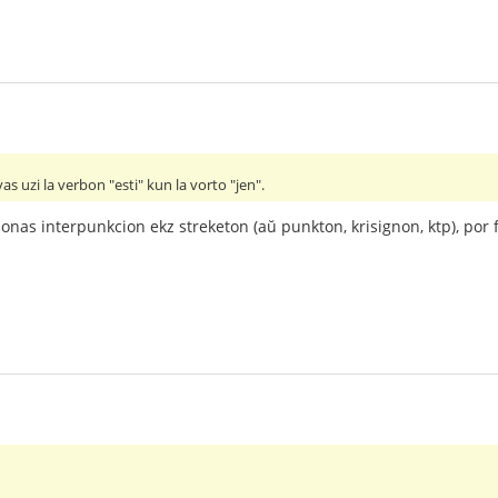
vas uzi la verbon "esti" kun la vorto "jen".
zonas interpunkcion ekz streketon (aŭ punkton, krisignon, ktp), por 