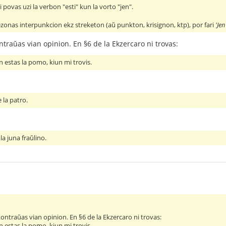
ni povas uzi la verbon "esti" kun la vorto "jen".
ezonas interpunkcion ekz streketon (aŭ punkton, krisignon, ktp), por fari
'Jen
raŭas vian opinion. En §6 de la Ekzercaro ni trovas:
 estas la pomo, kiun mi trovis.
 la patro.
la juna fraŭlino.
ntraŭas vian opinion. En §6 de la Ekzercaro ni trovas:
 estas la pomo, kiun mi trovis.