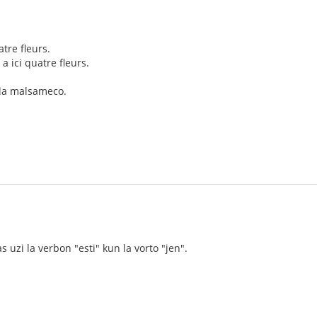
atre fleurs.
 y a ici quatre fleurs.
 la malsameco.
as uzi la verbon "esti" kun la vorto "jen".