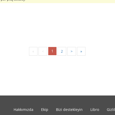
1
«
<
2
>
»
Hakkımızda
Ekip
Bizi destekleyin
Libro
Gizli