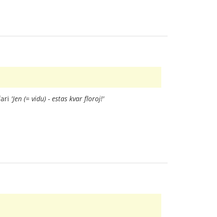
fari
'Jen (= vidu) - estas kvar floroj!'