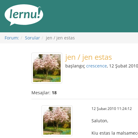
İçerik
Görüntüleme
Forum:
Sorular
jen / jen estas
jen / jen estas
başlangıç
crescence
, 12 Şubat 201
Mesajlar:
18
12 Şubat 2010 11:24:12
Saluton,
Kiu estas la malsameco 