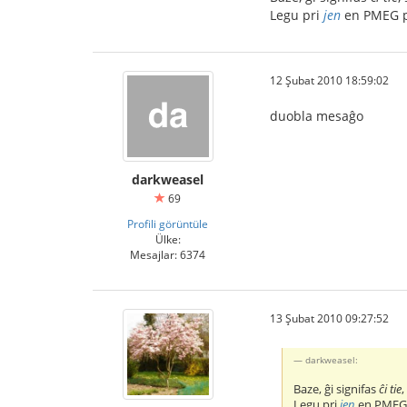
Legu pri
jen
en PMEG po
12 Şubat 2010 18:59:02
duobla mesaĝo
darkweasel
69
Profili görüntüle
Ülke:
Mesajlar: 6374
13 Şubat 2010 09:27:52
darkweasel:
Baze, ĝi signifas
ĉi tie
Legu pri
jen
en PMEG p