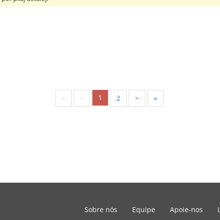
1
«
<
2
>
»
Sobre nós
Equipe
Apoie-nos