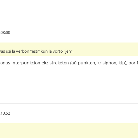
:08:00
vas uzi la verbon "esti" kun la vorto "jen".
zonas interpunkcion ekz streketon (aŭ punkton, krisignon, ktp), por 
:13:52