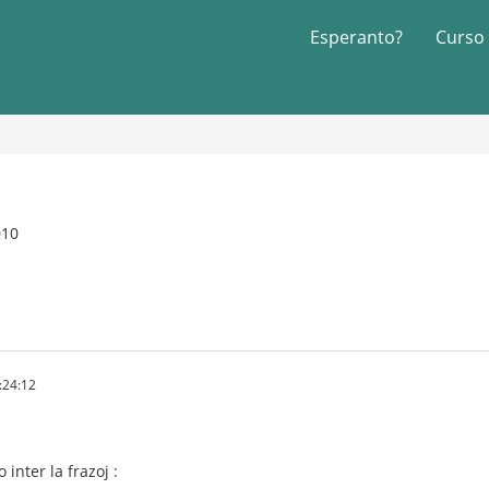
Esperanto?
Curso
010
:24:12
inter la frazoj :