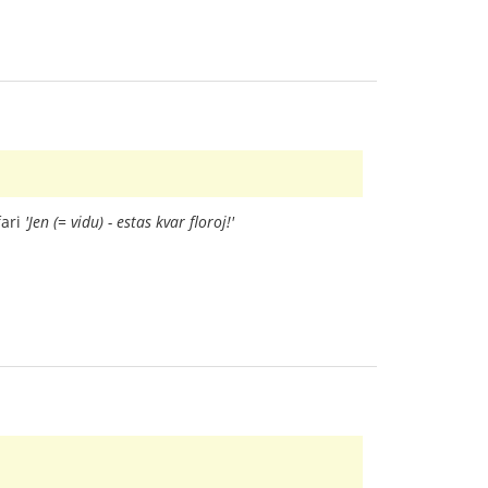
fari
'Jen (= vidu) - estas kvar floroj!'