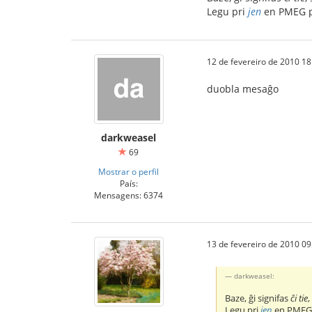
Legu pri
jen
en PMEG po
12 de fevereiro de 2010 18
duobla mesaĝo
darkweasel
69
Mostrar o perfil
País:
Mensagens: 6374
13 de fevereiro de 2010 09
darkweasel:
Baze, ĝi signifas
ĉi tie
Legu pri
jen
en PMEG p