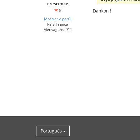
crescence
9
Dankon !
Mostrar o perfil
País: França
Mensagens: 911
Português