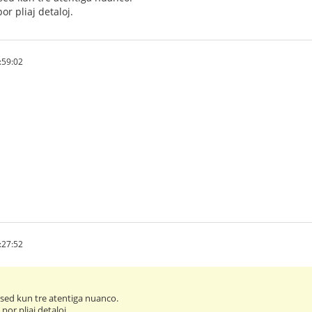
r pliaj detaloj.
:59:02
:27:52
, sed kun tre atentiga nuanco.
or pliaj detaloj.