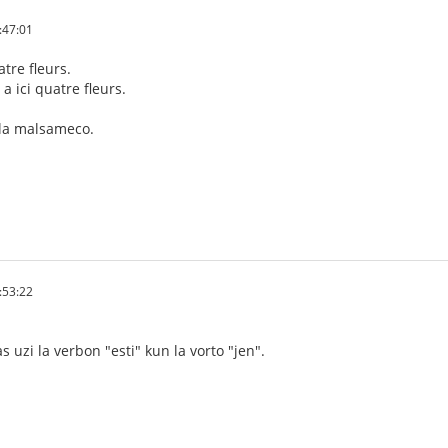
:47:01
atre fleurs.
 y a ici quatre fleurs.
 la malsameco.
:53:22
as uzi la verbon "esti" kun la vorto "jen".