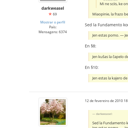
Mi ne sciis, ke o
darkweasel
Miaopinie, la frazo b
69
Mostrar o perfil
Sed la Fundamento kont
País:
Mensagens: 6374
Jen estas pomo. ― Jen
En §8:
Jen kuŝas la ĉapelo de
En §10:
Jen estas la kajero de 
12 de fevereiro de 2010 18
darkweasel:
Sed la Fundamento ko
Jen estas pomo. ― Jen