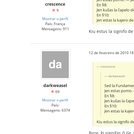
crescence
En §8:
Jen kuŝas la ĉapelo de
9
En §10:
Mostrar o perfil
Jen estas la kajero de 
País: França
Mensagens: 911
Kiu estus la signifo de
12 de fevereiro de 2010 18
crescence:
darkweasel:
darkweasel
Sed la Fundament
Jen estas pomo. 
69
En §8:
Mostrar o perfil
Jen kuŝas la ĉape
País:
En §10:
Mensagens: 6374
Jen estas la kajer
Kiu estus la signifo d
Baze, ĝi signifas
ĉi tie
,