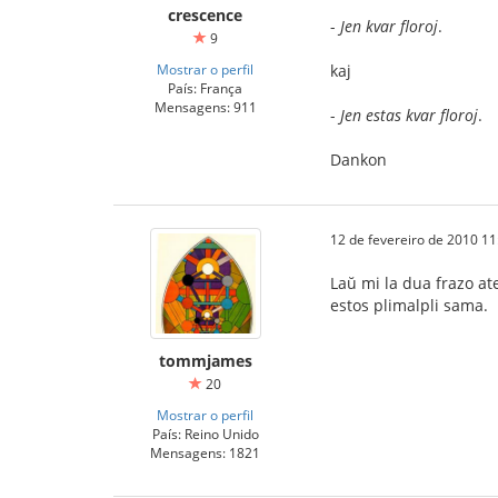
crescence
-
Jen kvar floroj
.
9
Mostrar o perfil
kaj
País: França
Mensagens: 911
-
Jen estas kvar floroj
.
Dankon
12 de fevereiro de 2010 11
Laŭ mi la dua frazo ate
estos plimalpli sama.
tommjames
20
Mostrar o perfil
País: Reino Unido
Mensagens: 1821