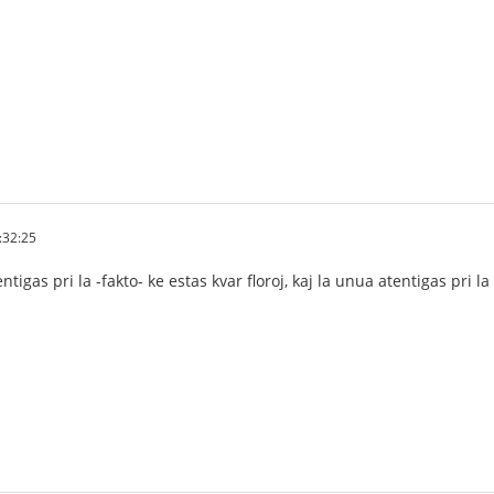
:32:25
ntigas pri la -fakto- ke estas kvar floroj, kaj la unua atentigas pri l