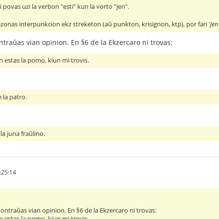
ni povas uzi la verbon "esti" kun la vorto "jen".
ezonas interpunkcion ekz streketon (aŭ punkton, krisignon, ktp), por fari
'Jen
raŭas vian opinion. En §6 de la Ekzercaro ni trovas:
 estas la pomo, kiun mi trovis.
 la patro.
la juna fraŭlino.
:25:14
ntraŭas vian opinion. En §6 de la Ekzercaro ni trovas:
 estas la pomo, kiun mi trovis.