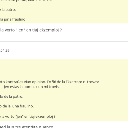
 la patro.
la juna fraŭlino.
 la vorto "jen" en tiaj ekzemploj ?
:54:29
o kontraŭas vian opinion. En §6 de la Ekzercaro ni trovas:
― Jen estas la pomo, kiun mi trovis.
lo de la patro.
o de la juna fraŭlino.
e la vorto "jen" en tiaj ekzemploj ?
 sed kun tre atentiga nuanco.