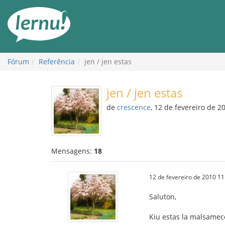
Ir
ao
conteúdo
Fórum
Referência
jen / jen estas
jen / jen estas
de
crescence
, 12 de fevereiro de 2
Mensagens:
18
12 de fevereiro de 2010 11
Saluton,
Kiu estas la malsameco 