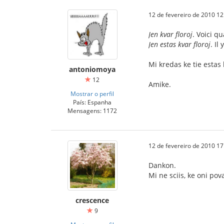
12 de fevereiro de 2010 12
Jen kvar floroj
. Voici qu
Jen estas kvar floroj
. Il
Mi kredas ke tie estas
antoniomoya
12
Amike.
Mostrar o perfil
País: Espanha
Mensagens: 1172
12 de fevereiro de 2010 17
Dankon.
Mi ne sciis, ke oni pov
crescence
9