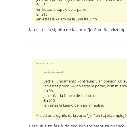
En §8:
Jen kuŝas la ĉapelo de la patro.
En §10:
Jen estas la kajero de la juna fraŭlino.
Kiu estus la signifo de la vorto "jen" en tiaj ekzempl
crescence:
darkweasel:
Sed la Fundamento kontraŭas vian opinion. En §6 
Jen estas pomo. ― Jen estas la pomo, kiun mi trov
En §8:
Jen kuŝas la ĉapelo de la patro.
En §10:
Jen estas la kajero de la juna fraŭlino.
Kiu estus la signifo de la vorto "jen" en tiaj ekzemploj ?
Baze, ĝi signifas
ĉi tie
, sed kun tre atentiga nuanco.