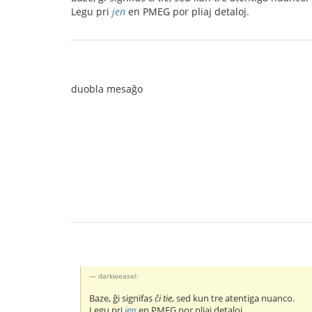
Legu pri
jen
en PMEG por pliaj detaloj.
duobla mesaĝo
darkweasel:
Baze, ĝi signifas
ĉi tie
, sed kun tre atentiga nuanco.
Legu pri
jen
en PMEG por pliaj detaloj.