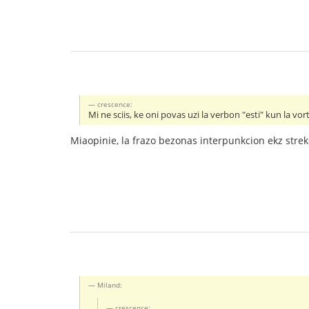
crescence:
Mi ne sciis, ke oni povas uzi la verbon "esti" kun la vort
Miaopinie, la frazo bezonas interpunkcion ekz streke
Miland:
crescence: