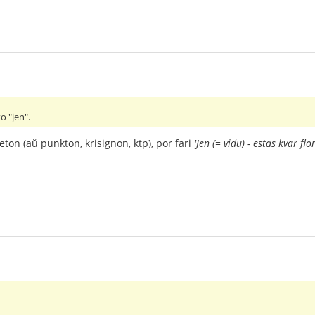
o "jen".
ton (aŭ punkton, krisignon, ktp), por fari
'Jen (= vidu) - estas kvar flor