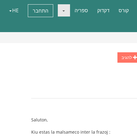
קורס
דקדוק
ספריה
HE
התחבר
להגיב
Saluton,
Kiu estas la malsameco inter la frazoj :