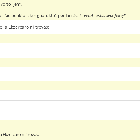
 vorto "jen".
n (aŭ punkton, krisignon, ktp), por fari
'Jen (= vidu) - estas kvar floroj!'
 la Ekzercaro ni trovas:
 Ekzercaro ni trovas: