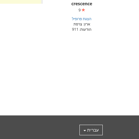
crescence
9
הצגת פרופיל
ארץ: צרפת
הודעות: 911
עברית