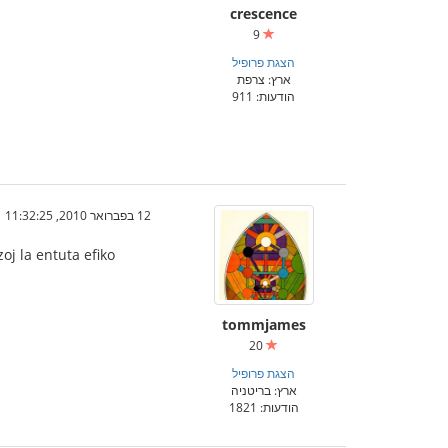
crescence
9
הצגת פרופיל
ארץ: צרפת
הודעות: 911
12 בפברואר 2010, 11:32:25
zoj la entuta efiko
tommjames
20
הצגת פרופיל
ארץ: בריטניה
הודעות: 1821