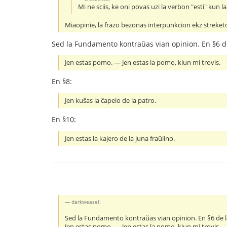
Mi ne sciis, ke oni povas uzi la verbon "esti" kun la
Miaopinie, la frazo bezonas interpunkcion ekz streketo
Sed la Fundamento kontraŭas vian opinion. En §6 de
Jen estas pomo. ― Jen estas la pomo, kiun mi trovis.
En §8:
Jen kuŝas la ĉapelo de la patro.
En §10:
Jen estas la kajero de la juna fraŭlino.
darkweasel:
Sed la Fundamento kontraŭas vian opinion. En §6 de la
Jen estas pomo. ― Jen estas la pomo, kiun mi trovis.