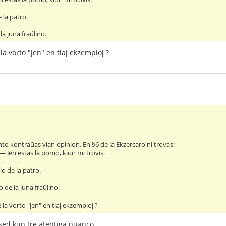
 la patro.
la juna fraŭlino.
 la vorto "jen" en tiaj ekzemploj ?
o kontraŭas vian opinion. En §6 de la Ekzercaro ni trovas:
― Jen estas la pomo, kiun mi trovis.
lo de la patro.
o de la juna fraŭlino.
e la vorto "jen" en tiaj ekzemploj ?
 sed kun tre atentiga nuanco.