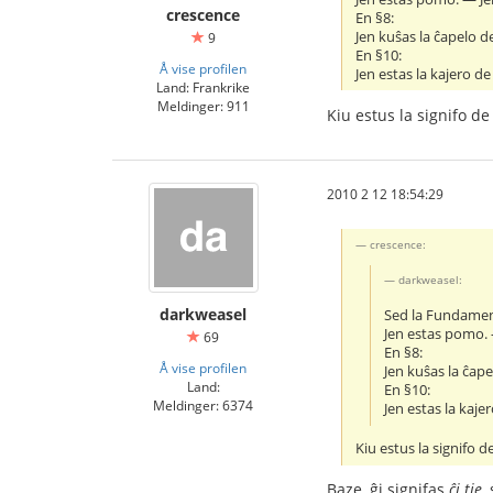
crescence
En §8:
Jen kuŝas la ĉapelo de
9
En §10:
Å vise profilen
Jen estas la kajero de 
Land: Frankrike
Meldinger: 911
Kiu estus la signifo de
2010 2 12 18:54:29
crescence:
darkweasel:
darkweasel
Sed la Fundament
Jen estas pomo. 
69
En §8:
Å vise profilen
Jen kuŝas la ĉape
Land:
En §10:
Meldinger: 6374
Jen estas la kajer
Kiu estus la signifo d
Baze, ĝi signifas
ĉi tie
,