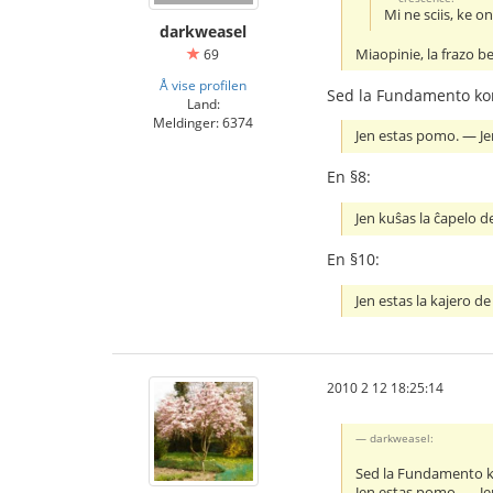
Mi ne sciis, ke o
darkweasel
Miaopinie, la frazo b
69
Å vise profilen
Sed la Fundamento kont
Land:
Meldinger: 6374
Jen estas pomo. ― Jen
En §8:
Jen kuŝas la ĉapelo de
En §10:
Jen estas la kajero de 
2010 2 12 18:25:14
darkweasel:
Sed la Fundamento ko
Jen estas pomo. ― Jen