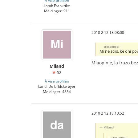
Å vise profilen
Land: Frankrike
Meldinger: 911
2010 2 12 18:08:00
crescence:
Mi ne sciis, ke oni po
Miaopinie, la frazo be
Miland
52
Å vise profilen
Land: De britiske øyer
Meldinger: 4834
2010 2 12 18:13:52
Miland:
crescence: