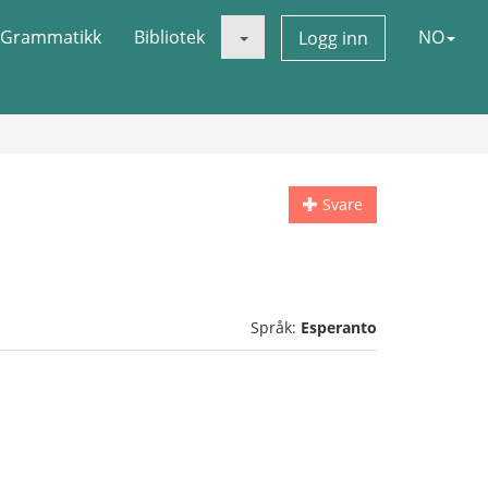
Grammatikk
Bibliotek
NO
Logg inn
Svare
Språk:
Esperanto