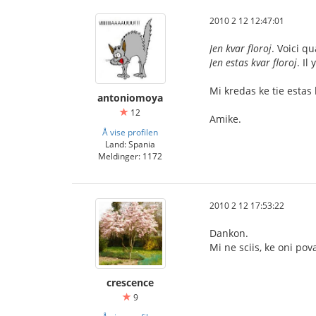
2010 2 12 12:47:01
Jen kvar floroj
. Voici qu
Jen estas kvar floroj
. Il
Mi kredas ke tie estas
antoniomoya
12
Amike.
Å vise profilen
Land: Spania
Meldinger: 1172
2010 2 12 17:53:22
Dankon.
Mi ne sciis, ke oni pov
crescence
9