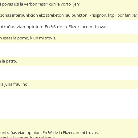
ni povas uzi la verbon "esti" kun la vorto "jen".
ezonas interpunkcion ekz streketon (aŭ punkton, krisignon, ktp), por fari
'Jen
raŭas vian opinion. En §6 de la Ekzercaro ni trovas:
 estas la pomo, kiun mi trovis.
 la patro.
la juna fraŭlino.
ntraŭas vian opinion. En §6 de la Ekzercaro ni trovas:
 estas la pomo, kiun mi trovis.