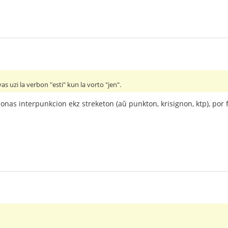
vas uzi la verbon "esti" kun la vorto "jen".
zonas interpunkcion ekz streketon (aŭ punkton, krisignon, ktp), por 