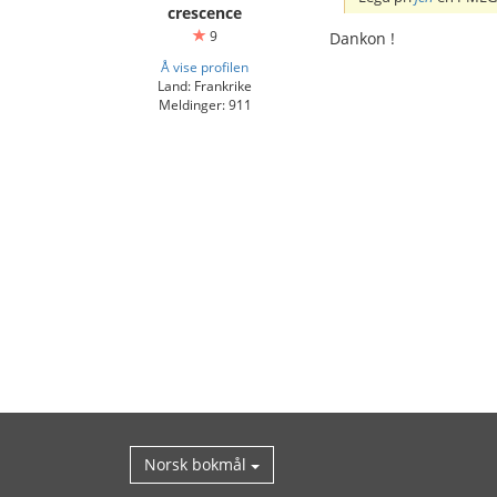
crescence
9
Dankon !
Å vise profilen
Land: Frankrike
Meldinger: 911
Norsk bokmål