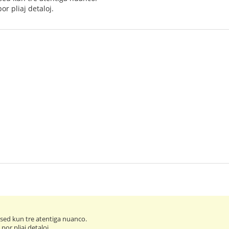
r pliaj detaloj.
, sed kun tre atentiga nuanco.
or pliaj detaloj.