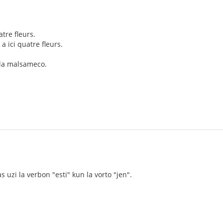
atre fleurs.
 y a ici quatre fleurs.
 la malsameco.
as uzi la verbon "esti" kun la vorto "jen".