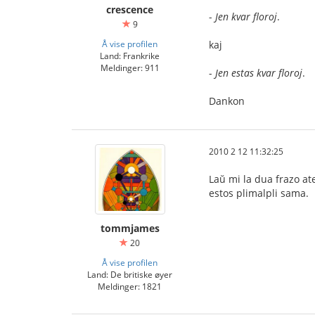
crescence
-
Jen kvar floroj
.
9
Å vise profilen
kaj
Land: Frankrike
Meldinger: 911
-
Jen estas kvar floroj
.
Dankon
2010 2 12 11:32:25
Laŭ mi la dua frazo ate
estos plimalpli sama.
tommjames
20
Å vise profilen
Land: De britiske øyer
Meldinger: 1821