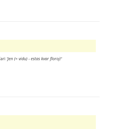
fari
'Jen (= vidu) - estas kvar floroj!'