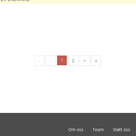
1
«
<
2
>
»
Om oss
Team
Støtt oss