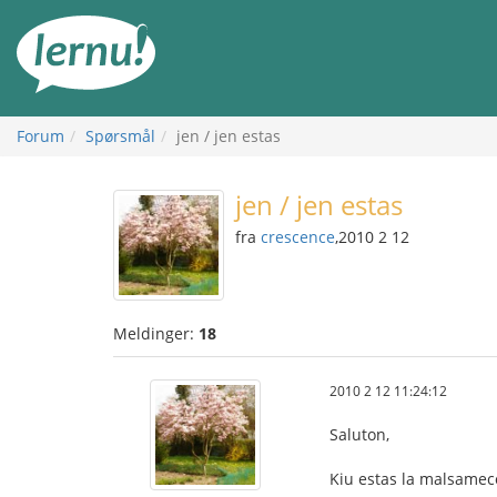
Til
innholdet
Forum
Spørsmål
jen / jen estas
jen / jen estas
fra
crescence
,2010 2 12
Meldinger:
18
2010 2 12 11:24:12
Saluton,
Kiu estas la malsameco 