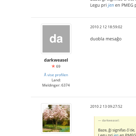
Legu pri
jen
en PMEG po
2010 2 12 18:59:02
duobla mesaĝo
darkweasel
69
Å vise profilen
Land:
Meldinger: 6374
2010 2 13 09:27:52
darkweasel:
Baze, ĝi signifas
ĉi tie
Legu pri
jen
en PMEG p