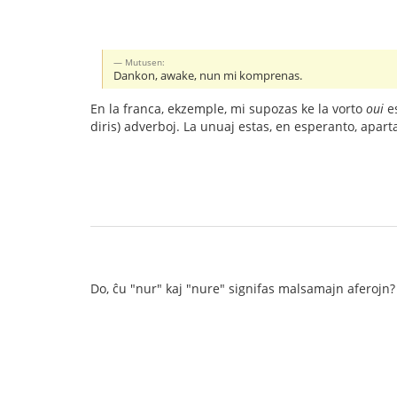
Mutusen:
Dankon, awake, nun mi komprenas.
En la franca, ekzemple, mi supozas ke la vorto
oui
es
diris) adverboj. La unuaj estas, en esperanto, aparta
Do, ĉu "nur" kaj "nure" signifas malsamajn aferojn