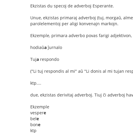
Ekzistas du specoj de adverboj Esperante.
Unue, ekzistas primaraj adverboj (tuj, morgaŭ, almena
parolelementoj per aligi konvenajn markojn.
Ekzemple, primara adverbo povas farigi adjektivon,
hodiaŭ
a
ĵurnalo
Tuj
a
respondo
("Li tuj respondis al mi" aŭ "Li donis al mi tujan re
ktp....
due, ekzistas derivitaj adverboj. Tiuj ĉi adverboj ha
Ekzemple
vesper
e
bel
e
bon
e
ktp