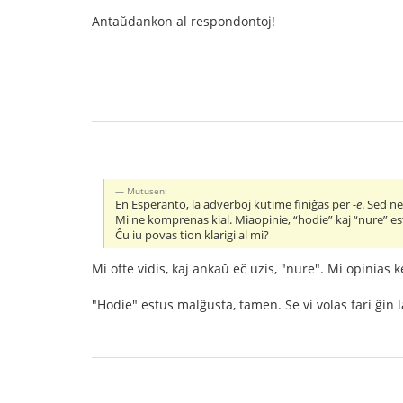
Antaŭdankon al respondontoj!
Mutusen:
En Esperanto, la adverboj kutime finiĝas per
-e
. Sed ne
Mi ne komprenas kial. Miaopinie, “hodie” kaj “nure” est
Ĉu iu povas tion klarigi al mi?
Mi ofte vidis, kaj ankaŭ eĉ uzis, "nure". Mi opinias 
"Hodie" estus malĝusta, tamen. Se vi volas fari ĝin 