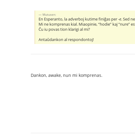
Mutusen:
En Esperanto, la adverboj kutime finiĝas per
-e
. Sed ne
Mi ne komprenas kial. Miaopinie, “hodie” kaj “nure” est
Ĉu iu povas tion klarigi al mi?
Antaŭdankon al respondontoj!
Dankon, awake, nun mi komprenas.