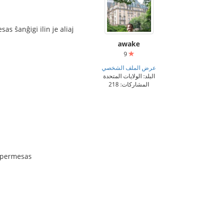
as ŝanĝigi ilin je aliaj
awake
9
عرض الملف الشخصي
البلد: الولايات المتحدة
المشاركات: 218
o permesas