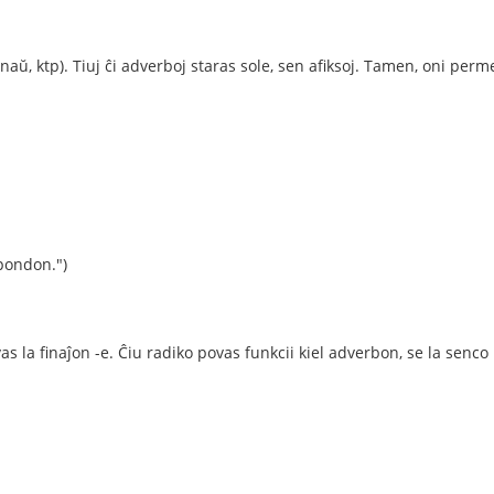
ŭ, ktp). Tiuj ĉi adverboj staras sole, sen afiksoj. Tamen, oni permes
spondon.")
vas la finaĵon -e. Ĉiu radiko povas funkcii kiel adverbon, se la senc