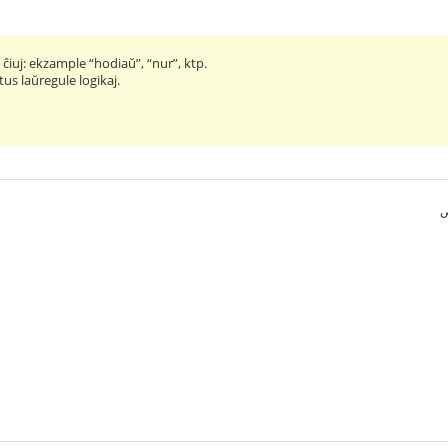
 ĉiuj: ekzample “hodiaŭ”, “nur”, ktp.
us laŭregule logikaj.