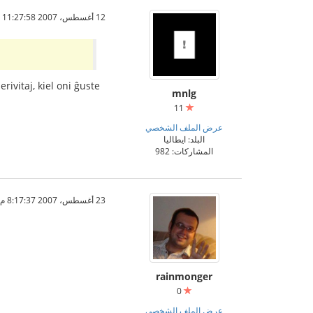
12 أغسطس، 2007 11:27:58 م
rivitaj, kiel oni ĝuste
mnlg
11
عرض الملف الشخصي
البلد: ايطاليا
المشاركات: 982
23 أغسطس، 2007 8:17:37 م
rainmonger
0
عرض الملف الشخصي