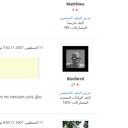
Matthieu
9
عرض الملف الشخصي
البلد: فرنسا
المشاركات: 789
11 أغسطس، 2007 7:02:11 م
RiotNrrd
27
عرض الملف الشخصي
am mi neniam uzis, ĝin.
البلد: الولايات المتحدة
المشاركات: 1893
11 أغسطس، 2007 8:45:17 م