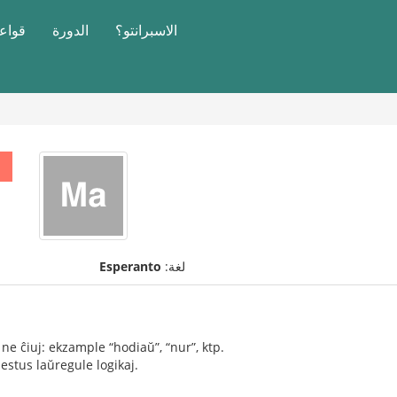
الاسبرانتو؟
الدورة
قواعد
لغة:
Esperanto
 ne ĉiuj: ekzample “hodiaŭ”, “nur”, ktp.
estus laŭregule logikaj.