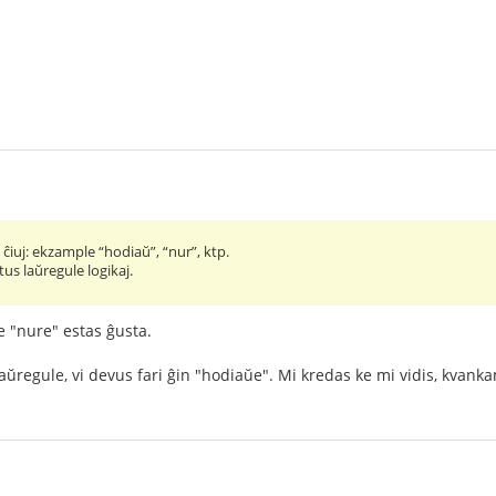
 ĉiuj: ekzample “hodiaŭ”, “nur”, ktp.
us laŭregule logikaj.
ke "nure" estas ĝusta.
laŭregule, vi devus fari ĝin "hodiaŭe". Mi kredas ke mi vidis, kvank