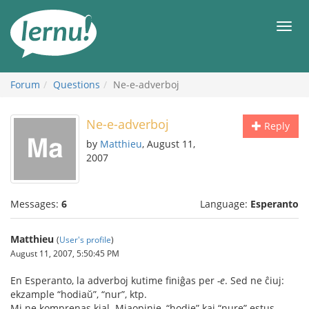
Skip
to
Men
the
content
Forum
Questions
Ne-e-adverboj
Ne-e-adverboj
Reply
by
Matthieu
, August 11,
2007
Messages:
6
Language:
Esperanto
Matthieu
(
User's profile
)
August 11, 2007, 5:50:45 PM
En Esperanto, la adverboj kutime finiĝas per
-e
. Sed ne ĉiuj:
ekzample “hodiaŭ”, “nur”, ktp.
Mi ne komprenas kial. Miaopinie, “hodie” kaj “nure” estus