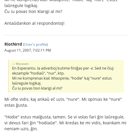
laŭregule logikaj.
Ĉu iu povas tion klarigi al mi?
Antaŭdankon al respondontoj!
RiotNrrd
(
User's profile
)
August 11, 2007, 7:02:11 PM
Mutusen:
En Esperanto, la adverboj kutime finiĝas per
-e
. Sed ne ĉiuj:
ekzample “hodiaŭ”, “nur”, ktp.
Mi ne komprenas kial. Miaopinie, “hodie” kaj “nure” estus
laŭregule logikaj.
Ĉu iu povas tion klarigi al mi?
Mi ofte vidis, kaj ankaŭ eĉ uzis, "nure". Mi opinias ke "nure"
estas ĝusta.
"Hodie" estus malĝusta, tamen. Se vi volas fari ĝin laŭregule,
vi devus fari ĝin "hodiaŭe". Mi kredas ke mi vidis, kvankam mi
neniam uzis, ĝin.