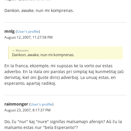
Dankon, awake, nun mi komprenas.
mnlg
(
User's profile
)
August 12, 2007, 11:27:58 PM
Mutusen:
Dankon, awake, nun mi komprenas.
En la franca, ekzemple, mi supozas ke la vorto
oui
estas
adverbo. En la itala oni parolas pri simplaj kaj kunmetitaj (aŭ
derivitaj, kiel oni ĝuste diris) adverboj. La unuaj estas, en
esperanto, apartaj radikoj.
rainmonger
(
User's profile
)
August 23, 2007, 8:17:37 PM
Do, ĉu "nur" kaj "nure" signifas malsamajn aferojn? Aŭ ĉu la
malsamo estas nur "bela Esperanto"?