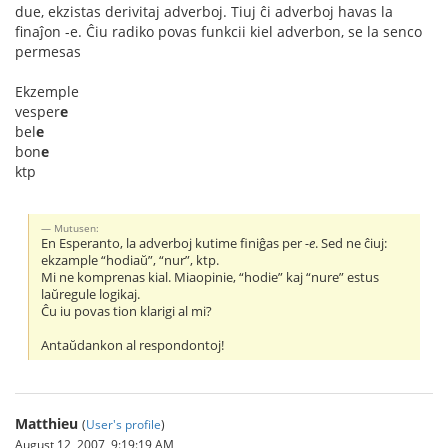
due, ekzistas derivitaj adverboj. Tiuj ĉi adverboj havas la
finaĵon -e. Ĉiu radiko povas funkcii kiel adverbon, se la senco
permesas
Ekzemple
vesper
e
bel
e
bon
e
ktp
Mutusen:
En Esperanto, la adverboj kutime finiĝas per
-e
. Sed ne ĉiuj:
ekzample “hodiaŭ”, “nur”, ktp.
Mi ne komprenas kial. Miaopinie, “hodie” kaj “nure” estus
laŭregule logikaj.
Ĉu iu povas tion klarigi al mi?
Antaŭdankon al respondontoj!
Matthieu
(
User's profile
)
August 12, 2007, 9:19:19 AM