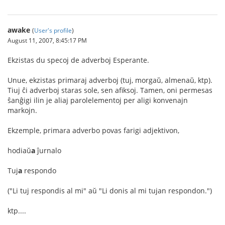
awake
(
User's profile
)
August 11, 2007, 8:45:17 PM
Ekzistas du specoj de adverboj Esperante.
Unue, ekzistas primaraj adverboj (tuj, morgaŭ, almenaŭ, ktp).
Tiuj ĉi adverboj staras sole, sen afiksoj. Tamen, oni permesas
ŝanĝigi ilin je aliaj parolelementoj per aligi konvenajn
markojn.
Ekzemple, primara adverbo povas farigi adjektivon,
hodiaŭ
a
ĵurnalo
Tuj
a
respondo
("Li tuj respondis al mi" aŭ "Li donis al mi tujan respondon.")
ktp....