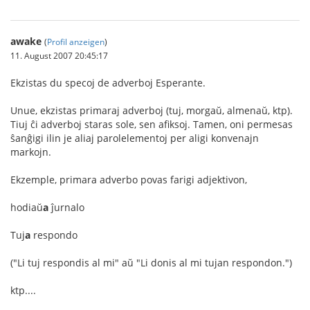
awake
(
Profil anzeigen
)
11. August 2007 20:45:17
Ekzistas du specoj de adverboj Esperante.
Unue, ekzistas primaraj adverboj (tuj, morgaŭ, almenaŭ, ktp).
Tiuj ĉi adverboj staras sole, sen afiksoj. Tamen, oni permesas
ŝanĝigi ilin je aliaj parolelementoj per aligi konvenajn
markojn.
Ekzemple, primara adverbo povas farigi adjektivon,
hodiaŭ
a
ĵurnalo
Tuj
a
respondo
("Li tuj respondis al mi" aŭ "Li donis al mi tujan respondon.")
ktp....