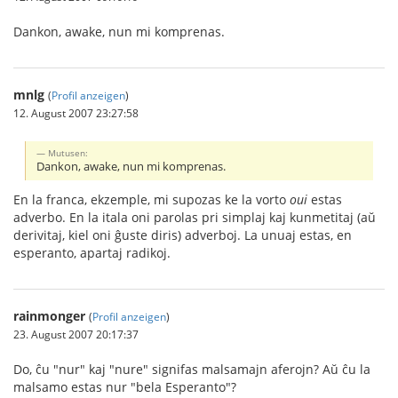
Dankon, awake, nun mi komprenas.
mnlg
(
Profil anzeigen
)
12. August 2007 23:27:58
Mutusen:
Dankon, awake, nun mi komprenas.
En la franca, ekzemple, mi supozas ke la vorto
oui
estas
adverbo. En la itala oni parolas pri simplaj kaj kunmetitaj (aŭ
derivitaj, kiel oni ĝuste diris) adverboj. La unuaj estas, en
esperanto, apartaj radikoj.
rainmonger
(
Profil anzeigen
)
23. August 2007 20:17:37
Do, ĉu "nur" kaj "nure" signifas malsamajn aferojn? Aŭ ĉu la
malsamo estas nur "bela Esperanto"?