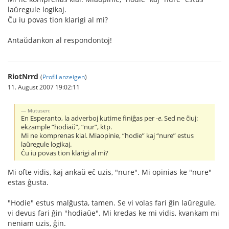
laŭregule logikaj.
Ĉu iu povas tion klarigi al mi?
Antaŭdankon al respondontoj!
RiotNrrd
(
Profil anzeigen
)
11. August 2007 19:02:11
Mutusen:
En Esperanto, la adverboj kutime finiĝas per
-e
. Sed ne ĉiuj:
ekzample “hodiaŭ”, “nur”, ktp.
Mi ne komprenas kial. Miaopinie, “hodie” kaj “nure” estus
laŭregule logikaj.
Ĉu iu povas tion klarigi al mi?
Mi ofte vidis, kaj ankaŭ eĉ uzis, "nure". Mi opinias ke "nure"
estas ĝusta.
"Hodie" estus malĝusta, tamen. Se vi volas fari ĝin laŭregule,
vi devus fari ĝin "hodiaŭe". Mi kredas ke mi vidis, kvankam mi
neniam uzis, ĝin.