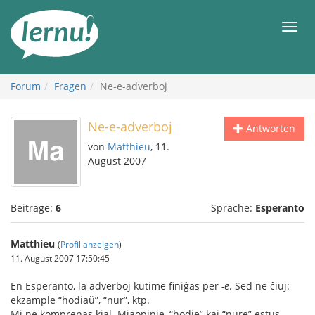
Zum
Inhalt
Men
Forum
Fragen
Ne-e-adverboj
Ne-e-adverboj
Antworten
von
Matthieu
, 11.
August 2007
Beiträge:
6
Sprache:
Esperanto
Matthieu
(
Profil anzeigen
)
11. August 2007 17:50:45
En Esperanto, la adverboj kutime finiĝas per
-e
. Sed ne ĉiuj:
ekzample “hodiaŭ”, “nur”, ktp.
Mi ne komprenas kial. Miaopinie, “hodie” kaj “nure” estus