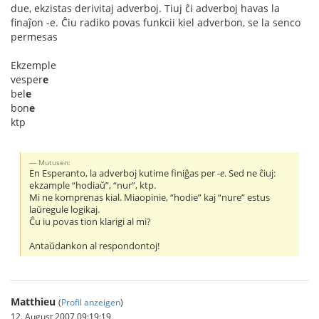
due, ekzistas derivitaj adverboj. Tiuj ĉi adverboj havas la
finaĵon -e. Ĉiu radiko povas funkcii kiel adverbon, se la senco
permesas
Ekzemple
vesper
e
bel
e
bon
e
ktp
Mutusen:
En Esperanto, la adverboj kutime finiĝas per
-e
. Sed ne ĉiuj:
ekzample “hodiaŭ”, “nur”, ktp.
Mi ne komprenas kial. Miaopinie, “hodie” kaj “nure” estus
laŭregule logikaj.
Ĉu iu povas tion klarigi al mi?
Antaŭdankon al respondontoj!
Matthieu
(
Profil anzeigen
)
12. August 2007 09:19:19