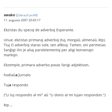
awake
(
Zobraziť profil
)
11. augusta 2007 20:45:17
Ekzistas du specoj de adverboj Esperante.
Unue, ekzistas primaraj adverboj (tuj, morgaŭ, almenaŭ, ktp).
Tiuj ĉi adverboj staras sole, sen afiksoj. Tamen, oni permesas
ŝanĝigi ilin je aliaj parolelementoj per aligi konvenajn
markojn.
Ekzemple, primara adverbo povas farigi adjektivon,
hodiaŭ
a
ĵurnalo
Tuj
a
respondo
("Li tuj respondis al mi" aŭ "Li donis al mi tujan respondon.")
ktp....