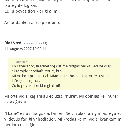
laŭregule logikaj.
Ĉu iu povas tion klarigi al mi?
Antaŭdankon al respondontoj!
RiotNrrd
(
Zobraziť profil
)
11. augusta 2007 19:02:11
Mutusen:
En Esperanto, la adverboj kutime finiĝas per
-e
. Sed ne ĉiuj:
ekzample “hodiaŭ”, “nur”, ktp.
Mi ne komprenas kial. Miaopinie, “hodie” kaj “nure” estus
laŭregule logikaj.
Ĉu iu povas tion klarigi al mi?
Mi ofte vidis, kaj ankaŭ eĉ uzis, "nure". Mi opinias ke "nure"
estas ĝusta.
"Hodie" estus malĝusta, tamen. Se vi volas fari ĝin laŭregule,
vi devus fari ĝin "hodiaŭe". Mi kredas ke mi vidis, kvankam mi
neniam uzis, ĝin.