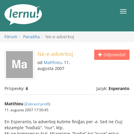
Späť
na
Men
obsah
Fórum
Poradňa
Ne-e-adverboj
Ne-e-adverboj
Odpovedať
od
Matthieu
, 11.
augusta 2007
Príspevky:
6
Jazyk:
Esperanto
Matthieu
(
Zobraziť profil
)
11. augusta 2007 17:50:45
En Esperanto, la adverboj kutime finiĝas per
-e
. Sed ne ĉiuj:
ekzample “hodiaŭ”, “nur”, ktp.
Mi ne komprenas kial. Miaopinie, “hodie” kaj “nure” estus