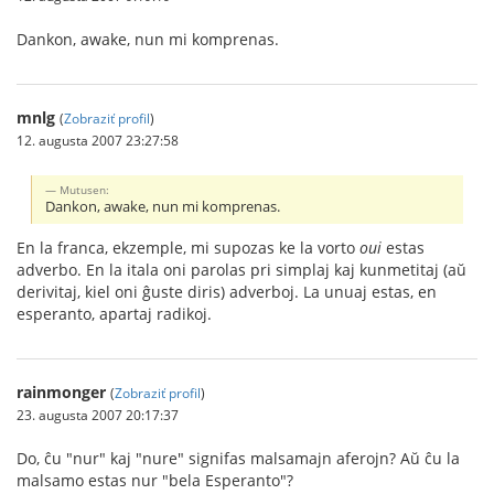
Dankon, awake, nun mi komprenas.
mnlg
(
Zobraziť profil
)
12. augusta 2007 23:27:58
Mutusen:
Dankon, awake, nun mi komprenas.
En la franca, ekzemple, mi supozas ke la vorto
oui
estas
adverbo. En la itala oni parolas pri simplaj kaj kunmetitaj (aŭ
derivitaj, kiel oni ĝuste diris) adverboj. La unuaj estas, en
esperanto, apartaj radikoj.
rainmonger
(
Zobraziť profil
)
23. augusta 2007 20:17:37
Do, ĉu "nur" kaj "nure" signifas malsamajn aferojn? Aŭ ĉu la
malsamo estas nur "bela Esperanto"?