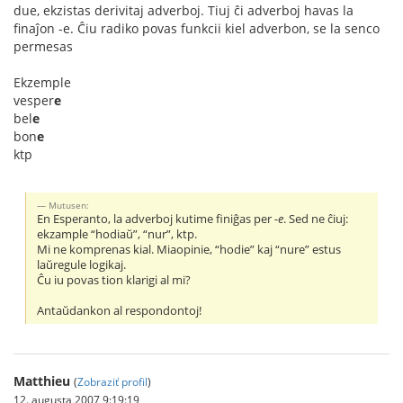
due, ekzistas derivitaj adverboj. Tiuj ĉi adverboj havas la
finaĵon -e. Ĉiu radiko povas funkcii kiel adverbon, se la senco
permesas
Ekzemple
vesper
e
bel
e
bon
e
ktp
Mutusen:
En Esperanto, la adverboj kutime finiĝas per
-e
. Sed ne ĉiuj:
ekzample “hodiaŭ”, “nur”, ktp.
Mi ne komprenas kial. Miaopinie, “hodie” kaj “nure” estus
laŭregule logikaj.
Ĉu iu povas tion klarigi al mi?
Antaŭdankon al respondontoj!
Matthieu
(
Zobraziť profil
)
12. augusta 2007 9:19:19