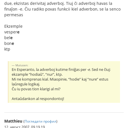
due, ekzistas derivitaj adverboj. Tiuj ĉi adverboj havas la
finaĵon -e. Ĉiu radiko povas funkcii kiel adverbon, se la senco
permesas
Ekzemple
vesper
e
bel
e
bon
e
ktp
Mutusen:
En Esperanto, la adverboj kutime finiĝas per
-e
. Sed ne ĉiuj:
ekzample “hodiaŭ”, “nur”, ktp.
Mi ne komprenas kial. Miaopinie, “hodie” kaj “nure” estus
laŭregule logikaj.
Ĉu iu povas tion klarigi al mi?
Antaŭdankon al respondontoj!
Matthieu
(
Погледати профил
)
12. август 2007. 09.19.19