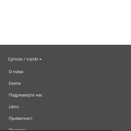
Српски / srpski
О нама
Екипа
Подржавајте нас
Libro
Приватност
Правила