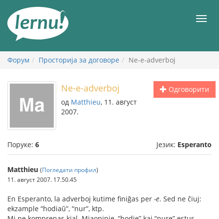
У
садржају
Мен
Форум
Просторија за договоре
Ne-e-adverboj
Ne-e-adverboj
Одговорити
од
Matthieu
, 11. август
2007.
Поруке:
6
Језик:
Esperanto
Matthieu
(
Погледати профил
)
11. август 2007. 17.50.45
En Esperanto, la adverboj kutime finiĝas per
-e
. Sed ne ĉiuj:
ekzample “hodiaŭ”, “nur”, ktp.
Mi ne komprenas kial. Miaopinie, “hodie” kaj “nure” estus