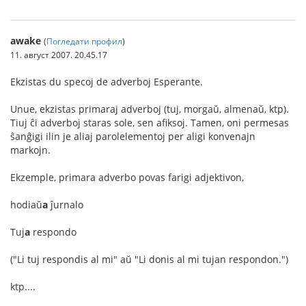
awake
(
Погледати профил
)
11. август 2007. 20.45.17
Ekzistas du specoj de adverboj Esperante.
Unue, ekzistas primaraj adverboj (tuj, morgaŭ, almenaŭ, ktp).
Tiuj ĉi adverboj staras sole, sen afiksoj. Tamen, oni permesas
ŝanĝigi ilin je aliaj parolelementoj per aligi konvenajn
markojn.
Ekzemple, primara adverbo povas farigi adjektivon,
hodiaŭ
a
ĵurnalo
Tuj
a
respondo
("Li tuj respondis al mi" aŭ "Li donis al mi tujan respondon.")
ktp....