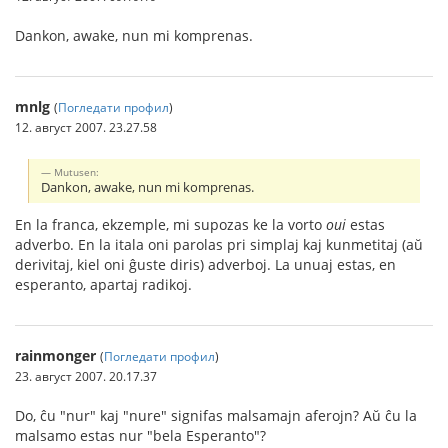
Dankon, awake, nun mi komprenas.
mnlg
(
Погледати профил
)
12. август 2007. 23.27.58
Mutusen:
Dankon, awake, nun mi komprenas.
En la franca, ekzemple, mi supozas ke la vorto
oui
estas
adverbo. En la itala oni parolas pri simplaj kaj kunmetitaj (aŭ
derivitaj, kiel oni ĝuste diris) adverboj. La unuaj estas, en
esperanto, apartaj radikoj.
rainmonger
(
Погледати профил
)
23. август 2007. 20.17.37
Do, ĉu "nur" kaj "nure" signifas malsamajn aferojn? Aŭ ĉu la
malsamo estas nur "bela Esperanto"?