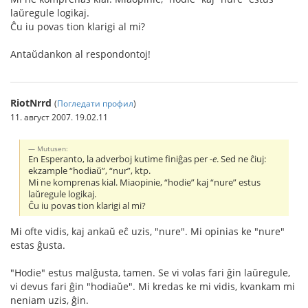
laŭregule logikaj.
Ĉu iu povas tion klarigi al mi?
Antaŭdankon al respondontoj!
RiotNrrd
(
Погледати профил
)
11. август 2007. 19.02.11
Mutusen:
En Esperanto, la adverboj kutime finiĝas per
-e
. Sed ne ĉiuj:
ekzample “hodiaŭ”, “nur”, ktp.
Mi ne komprenas kial. Miaopinie, “hodie” kaj “nure” estus
laŭregule logikaj.
Ĉu iu povas tion klarigi al mi?
Mi ofte vidis, kaj ankaŭ eĉ uzis, "nure". Mi opinias ke "nure"
estas ĝusta.
"Hodie" estus malĝusta, tamen. Se vi volas fari ĝin laŭregule,
vi devus fari ĝin "hodiaŭe". Mi kredas ke mi vidis, kvankam mi
neniam uzis, ĝin.