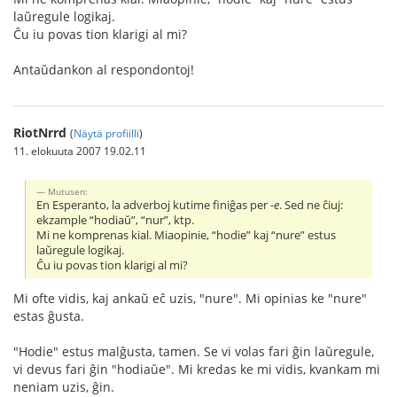
laŭregule logikaj.
Ĉu iu povas tion klarigi al mi?
Antaŭdankon al respondontoj!
RiotNrrd
(
Näytä profiilli
)
11. elokuuta 2007 19.02.11
Mutusen:
En Esperanto, la adverboj kutime finiĝas per
-e
. Sed ne ĉiuj:
ekzample “hodiaŭ”, “nur”, ktp.
Mi ne komprenas kial. Miaopinie, “hodie” kaj “nure” estus
laŭregule logikaj.
Ĉu iu povas tion klarigi al mi?
Mi ofte vidis, kaj ankaŭ eĉ uzis, "nure". Mi opinias ke "nure"
estas ĝusta.
"Hodie" estus malĝusta, tamen. Se vi volas fari ĝin laŭregule,
vi devus fari ĝin "hodiaŭe". Mi kredas ke mi vidis, kvankam mi
neniam uzis, ĝin.