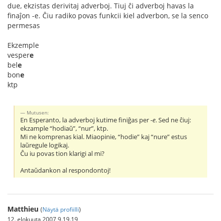
due, ekzistas derivitaj adverboj. Tiuj ĉi adverboj havas la
finaĵon -e. Ĉiu radiko povas funkcii kiel adverbon, se la senco
permesas
Ekzemple
vesper
e
bel
e
bon
e
ktp
Mutusen:
En Esperanto, la adverboj kutime finiĝas per
-e
. Sed ne ĉiuj:
ekzample “hodiaŭ”, “nur”, ktp.
Mi ne komprenas kial. Miaopinie, “hodie” kaj “nure” estus
laŭregule logikaj.
Ĉu iu povas tion klarigi al mi?
Antaŭdankon al respondontoj!
Matthieu
(
Näytä profiilli
)
12. elokuuta 2007 9.19.19