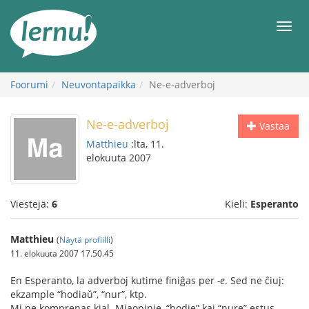
Tästä
sisältöön
Men
Foorumi
Neuvontapaikka
Ne-e-adverboj
Ne-e-adverboj
Vastaa
Matthieu
:lta, 11.
elokuuta 2007
Viestejä:
6
Kieli:
Esperanto
Matthieu
(
Näytä profiilli
)
11. elokuuta 2007 17.50.45
En Esperanto, la adverboj kutime finiĝas per
-e
. Sed ne ĉiuj:
ekzample “hodiaŭ”, “nur”, ktp.
Mi ne komprenas kial. Miaopinie, “hodie” kaj “nure” estus