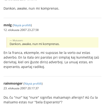
Dankon, awake, nun mi komprenas.
mnlg
(
Näytä profiilli
)
12. elokuuta 2007 23.27.58
Mutusen:
Dankon, awake, nun mi komprenas.
En la franca, ekzemple, mi supozas ke la vorto
oui
estas
adverbo. En la itala oni parolas pri simplaj kaj kunmetitaj (aŭ
derivitaj, kiel oni ĝuste diris) adverboj. La unuaj estas, en
esperanto, apartaj radikoj.
rainmonger
(
Näytä profiilli
)
23. elokuuta 2007 20.17.37
Do, ĉu "nur" kaj "nure" signifas malsamajn aferojn? Aŭ ĉu la
malsamo estas nur "bela Esperanto"?