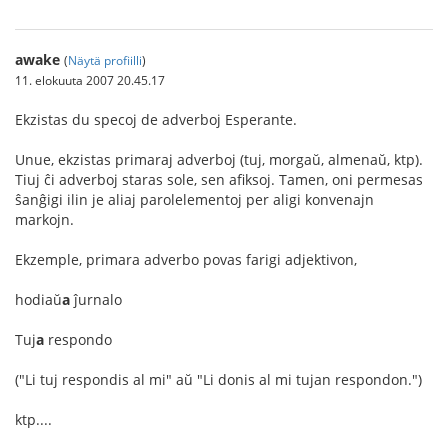
awake
(
Näytä profiilli
)
11. elokuuta 2007 20.45.17
Ekzistas du specoj de adverboj Esperante.
Unue, ekzistas primaraj adverboj (tuj, morgaŭ, almenaŭ, ktp).
Tiuj ĉi adverboj staras sole, sen afiksoj. Tamen, oni permesas
ŝanĝigi ilin je aliaj parolelementoj per aligi konvenajn
markojn.
Ekzemple, primara adverbo povas farigi adjektivon,
hodiaŭ
a
ĵurnalo
Tuj
a
respondo
("Li tuj respondis al mi" aŭ "Li donis al mi tujan respondon.")
ktp....