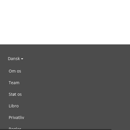
Dansk
Om os
Team
Støt os
Libro
Privatliv
Regler