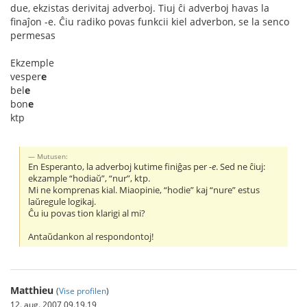
due, ekzistas derivitaj adverboj. Tiuj ĉi adverboj havas la
finaĵon -e. Ĉiu radiko povas funkcii kiel adverbon, se la senco
permesas
Ekzemple
vesper
e
bel
e
bon
e
ktp
Mutusen:
En Esperanto, la adverboj kutime finiĝas per
-e
. Sed ne ĉiuj:
ekzample “hodiaŭ”, “nur”, ktp.
Mi ne komprenas kial. Miaopinie, “hodie” kaj “nure” estus
laŭregule logikaj.
Ĉu iu povas tion klarigi al mi?
Antaŭdankon al respondontoj!
Matthieu
(
Vise profilen
)
12. aug. 2007 09.19.19