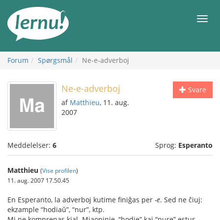
Til
indholdet
Men
Forum
Spørgsmål
Ne-e-adverboj
Ne-e-adverboj
Svare
af
Matthieu
, 11. aug.
2007
Meddelelser:
6
Sprog:
Esperanto
Matthieu
(
Vise profilen
)
11. aug. 2007 17.50.45
En Esperanto, la adverboj kutime finiĝas per
-e
. Sed ne ĉiuj:
ekzample “hodiaŭ”, “nur”, ktp.
Mi ne komprenas kial. Miaopinie, “hodie” kaj “nure” estus