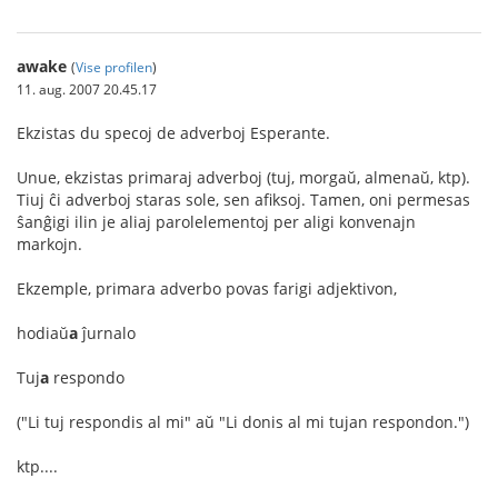
awake
(
Vise profilen
)
11. aug. 2007 20.45.17
Ekzistas du specoj de adverboj Esperante.
Unue, ekzistas primaraj adverboj (tuj, morgaŭ, almenaŭ, ktp).
Tiuj ĉi adverboj staras sole, sen afiksoj. Tamen, oni permesas
ŝanĝigi ilin je aliaj parolelementoj per aligi konvenajn
markojn.
Ekzemple, primara adverbo povas farigi adjektivon,
hodiaŭ
a
ĵurnalo
Tuj
a
respondo
("Li tuj respondis al mi" aŭ "Li donis al mi tujan respondon.")
ktp....