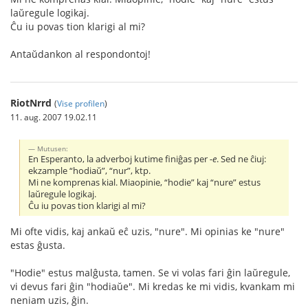
laŭregule logikaj.
Ĉu iu povas tion klarigi al mi?
Antaŭdankon al respondontoj!
RiotNrrd
(
Vise profilen
)
11. aug. 2007 19.02.11
Mutusen:
En Esperanto, la adverboj kutime finiĝas per
-e
. Sed ne ĉiuj:
ekzample “hodiaŭ”, “nur”, ktp.
Mi ne komprenas kial. Miaopinie, “hodie” kaj “nure” estus
laŭregule logikaj.
Ĉu iu povas tion klarigi al mi?
Mi ofte vidis, kaj ankaŭ eĉ uzis, "nure". Mi opinias ke "nure"
estas ĝusta.
"Hodie" estus malĝusta, tamen. Se vi volas fari ĝin laŭregule,
vi devus fari ĝin "hodiaŭe". Mi kredas ke mi vidis, kvankam mi
neniam uzis, ĝin.