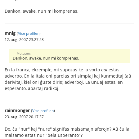
Dankon, awake, nun mi komprenas.
mnlg
(
Vise profilen
)
12. aug. 2007 23.27.58
Mutusen:
Dankon, awake, nun mi komprenas.
En la franca, ekzemple, mi supozas ke la vorto
oui
estas
adverbo. En la itala oni parolas pri simplaj kaj kunmetitaj (aŭ
derivitaj, kiel oni ĝuste diris) adverboj. La unuaj estas, en
esperanto, apartaj radikoj.
rainmonger
(
Vise profilen
)
23. aug. 2007 20.17.37
Do, ĉu "nur" kaj "nure" signifas malsamajn aferojn? Aŭ ĉu la
malsamo estas nur "bela Esperanto"?