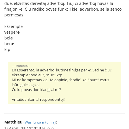
due, ekzistas derivitaj adverboj. Tiuj ĉi adverboj havas la
finaĵon -e. Ĉiu radiko povas funkcii kiel adverbon, se la senco
permesas
Ekzemple
vesper
e
bel
e
bon
e
ktp
Mutusen:
En Esperanto, la adverboj kutime finiĝas per
-e
. Sed ne ĉiuj:
ekzample “hodiaŭ”, “nur”, ktp.
Mi ne komprenas kial. Miaopinie, “hodie” kaj “nure” estus
laŭregule logikaj.
Ĉu iu povas tion klarigi al mi?
Antaŭdankon al respondontoj!
Matthieu
(
Wasifu wa mtumiaji
)
12 Agosti 2007 9:19:19 asubuhi