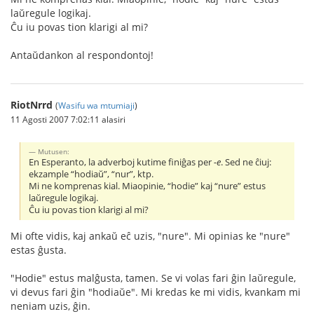
laŭregule logikaj.
Ĉu iu povas tion klarigi al mi?
Antaŭdankon al respondontoj!
RiotNrrd
(
Wasifu wa mtumiaji
)
11 Agosti 2007 7:02:11 alasiri
Mutusen:
En Esperanto, la adverboj kutime finiĝas per
-e
. Sed ne ĉiuj:
ekzample “hodiaŭ”, “nur”, ktp.
Mi ne komprenas kial. Miaopinie, “hodie” kaj “nure” estus
laŭregule logikaj.
Ĉu iu povas tion klarigi al mi?
Mi ofte vidis, kaj ankaŭ eĉ uzis, "nure". Mi opinias ke "nure"
estas ĝusta.
"Hodie" estus malĝusta, tamen. Se vi volas fari ĝin laŭregule,
vi devus fari ĝin "hodiaŭe". Mi kredas ke mi vidis, kvankam mi
neniam uzis, ĝin.