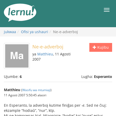
Kwa
maudhui
orod
jukwaa
Ofisi ya ushauri
Ne-e-adverboj
Ne-e-adverboj
Kujibu
ya
Matthieu
, 11 Agosti
2007
Ujumbe:
6
Lugha:
Esperanto
Matthieu
(
Wasifu wa mtumiaji
)
11 Agosti 2007 5:50:45 alasiri
En Esperanto, la adverboj kutime finiĝas per
-e
. Sed ne ĉiuj:
ekzample “hodiaŭ”, “nur”, ktp.
Mi ne komprenas kial. Miaopinie, “hodie” kaj “nure” estus