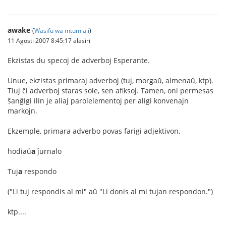
awake
(
Wasifu wa mtumiaji
)
11 Agosti 2007 8:45:17 alasiri
Ekzistas du specoj de adverboj Esperante.
Unue, ekzistas primaraj adverboj (tuj, morgaŭ, almenaŭ, ktp).
Tiuj ĉi adverboj staras sole, sen afiksoj. Tamen, oni permesas
ŝanĝigi ilin je aliaj parolelementoj per aligi konvenajn
markojn.
Ekzemple, primara adverbo povas farigi adjektivon,
hodiaŭ
a
ĵurnalo
Tuj
a
respondo
("Li tuj respondis al mi" aŭ "Li donis al mi tujan respondon.")
ktp....